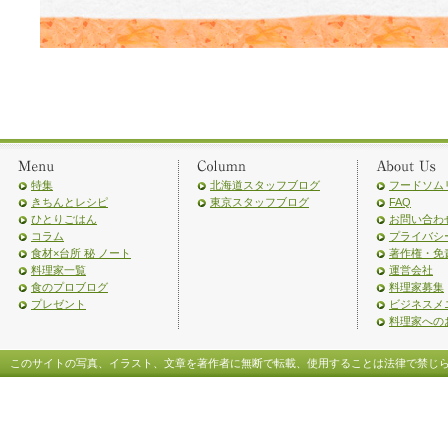
特集
北海道スタッフブログ
フードソム
きちんとレシピ
東京スタッフブログ
FAQ
ひとりごはん
お問い合わ
コラム
プライバシ
食材×台所 秘 ノート
著作権・免
料理家一覧
運営会社
食のプロブログ
料理家募集
プレゼント
ビジネスメ
料理家への
このサイトの写真、イラスト、文章を著作者に無断で転載、使用することは法律で禁じ