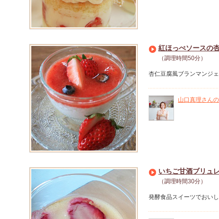
紅ほっぺソースの
（調理時間50分）
杏仁豆腐風ブランマンジェ
山口真理さんの
いちご甘酒ブリュ
（調理時間30分）
発酵食品スイーツでおいし