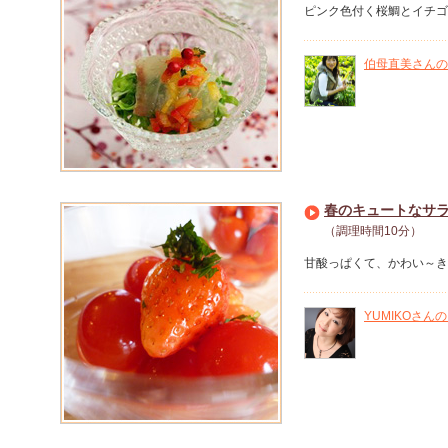
ピンク色付く桜鯛とイチゴ
伯母直美さんの
春のキュートなサ
（調理時間10分）
甘酸っぱくて、かわい～き
YUMIKOさん