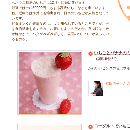
らハウス栽培のいちごは12月～店頭に並びます。
最近では一粒50000円！もする高級いちごなども出ています
ね。近年では海外にも輸出され、日本のいちごが人気となって
います。
ビタミンＣが豊富なのは、よく知られているところですが、実
は食物繊維を多く含み、お腹にもよいのだとか。選ぶ時は、色
が鮮やかで、ヘタがみずみずしく、表面のつぶつぶが立ってい
るものを。
いちごとバナナの
（調理時間5分）
かわいいピンクの色はウキ
福田淳子さんの
ヨーグルトでいち