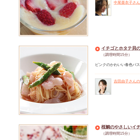
中尾亜衣子さん
イチゴとホタテ貝
（調理時間15分）
ピンクのかわいい春色パス
吉田由子さんの
桜鯛のやさしいイ
（調理時間15分）