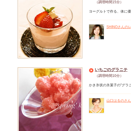
（調理時間15分）
ヨーグルトで作る、体に優
SHINOさんの
いちごのグラニテ
（調理時間10分）
かき氷状の氷菓子の"グラ
山口はるのさん