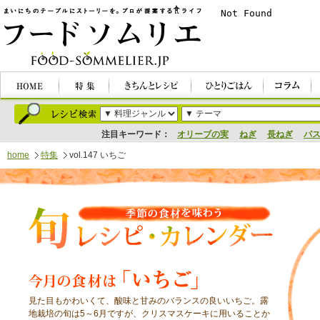
注目キーワード：
オリーブの実
ねぎ
長ねぎ
パ
home
特集
vol.147 いちご
見た目もかわいくて、酸味と甘みのバランスの良いいちご。露
地栽培の旬は5～6月ですが、クリスマスケーキに用いることか