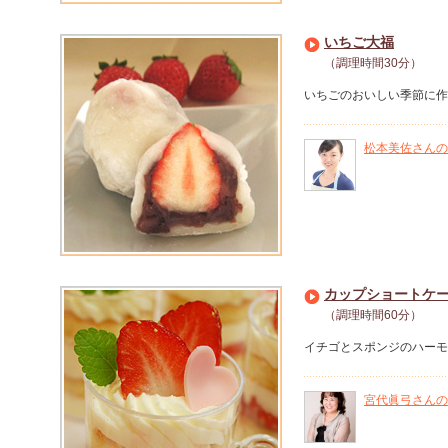
いちご大福
（調理時間30分）
いちごのおいしい季節に作
松本美佐さんの
カップショートケ
（調理時間60分）
イチゴとスポンジのハーモ
宮代眞弓さんの