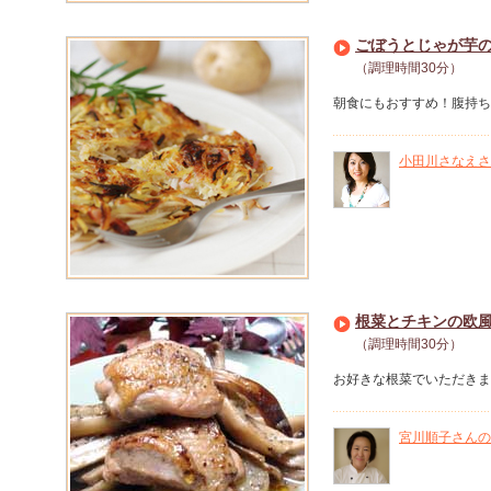
ごぼうとじゃが芋
（調理時間30分）
朝食にもおすすめ！腹持ち
小田川さなえさ
根菜とチキンの欧
（調理時間30分）
お好きな根菜でいただきま
宮川順子さんの