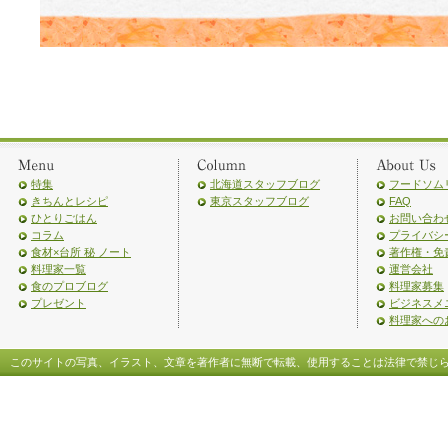
特集
北海道スタッフブログ
フードソム
きちんとレシピ
東京スタッフブログ
FAQ
ひとりごはん
お問い合わ
コラム
プライバシ
食材×台所 秘 ノート
著作権・免
料理家一覧
運営会社
食のプロブログ
料理家募集
プレゼント
ビジネスメ
料理家への
このサイトの写真、イラスト、文章を著作者に無断で転載、使用することは法律で禁じ