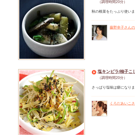
（調理時間20分）
秋の根菜をたっぷり使いま
藤野幸子さんの
塩キンピラ/柚子こ
（調理時間20分）
さっぱり塩味は癖になりま
くろだあいこさ