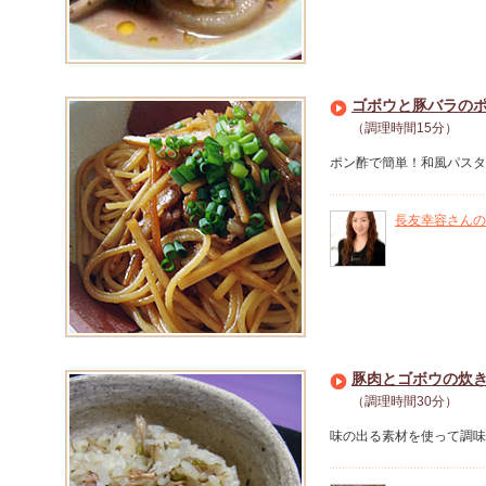
ゴボウと豚バラの
（調理時間15分）
ポン酢で簡単！和風パスタ
長友幸容さんの
豚肉とゴボウの炊
（調理時間30分）
味の出る素材を使って調味