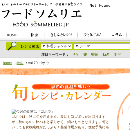
注目キーワード：
サケ
卵
卵黄
ねぎ
ネギ
home
特集
vol.70 ゴボウ
ゴボウは、秋に旬を迎えます。夏にも新ゴボウが出回ります
が、秋のものに比べると柔らかく、細いものとなります。何と
いっても食物繊維がたっぷり！整腸作用があり、便秘予防にも