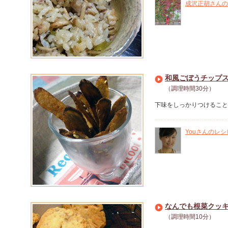
成沢正胡さんの
和風ごぼうチップ
（調理時間30分）
下味をしっかりつけること
Youさんのレシ
なんでも根菜クッ
（調理時間10分）