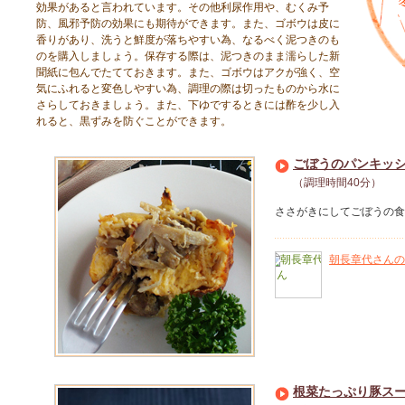
効果があると言われています。その他利尿作用や、むくみ予
防、風邪予防の効果にも期待ができます。また、ゴボウは皮に
香りがあり、洗うと鮮度が落ちやすい為、なるべく泥つきのも
のを購入しましょう。保存する際は、泥つきのまま濡らした新
聞紙に包んでたてておきます。また、ゴボウはアクが強く、空
気にふれると変色しやすい為、調理の際は切ったものから水に
さらしておきましょう。また、下ゆでするときには酢を少し入
れると、黒ずみを防ぐことができます。
ごぼうのパンキッ
（調理時間40分）
ささがきにしてごぼうの食
朝長章代さんの
根菜たっぷり豚ス