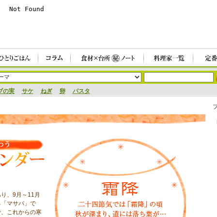
ブの実
サケ
ねぎ
卵
パスタ
り、9月～11月
る「マサバ」で
で、これからの寒