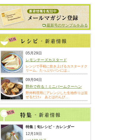
最新号のサンプルをみる
05月29日
レモンチーズカスタード
レンジで手軽に炊き上げるカスタードク
リーム。たっぷりパンには...
09月04日
野外で作る！ミニバームクーヘン
野外料理用にアレンジした生地作りは混
ぜるだけ♪ あとはのんび...
特集｜旬レシピ・カレンダー
12月19日