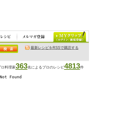
最新レシピをRSSで購読する
363
4813
プロ料理家
名によるプロのレシピ
件