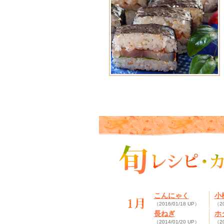
こんにゃく
小
（2016/01/18 UP）
（20
長ねぎ
ホ
（2014/01/20 UP）
（20