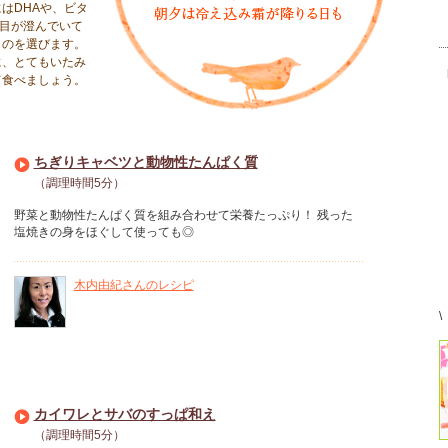
はDHAや、ビタ
目が澄んでいて
ものを選びます。
に、とてもいたみ
て食べましょう。
ちぎりキャベツと動物性たんぱく質
（調理時間5分）
野菜と動物性たんぱく質を組み合わせて栄養たっぷり！ 残った
塩焼きの身をほぐして使っても◎
木内由紀さんのレシピ
\
カイワレとサバのすっぱ和え
（調理時間5分）