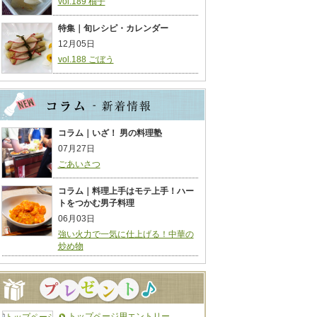
vol.189 柚子
特集｜旬レシピ・カレンダー
12月05日
vol.188 ごぼう
コラム｜いざ！ 男の料理塾
07月27日
ごあいさつ
コラム｜料理上手はモテ上手！ハー
トをつかむ男子料理
06月03日
強い火力で一気に仕上げる！中華の
炒め物
トップページ用エントリー