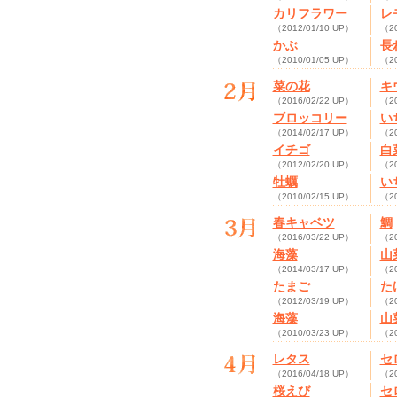
カリフラワー
レ
（2012/01/10 UP）
（20
かぶ
長
（2010/01/05 UP）
（20
菜の花
キ
（2016/02/22 UP）
（20
ブロッコリー
い
（2014/02/17 UP）
（20
イチゴ
白
（2012/02/20 UP）
（20
牡蠣
い
（2010/02/15 UP）
（20
春キャベツ
鯛
（2016/03/22 UP）
（20
海藻
山
（2014/03/17 UP）
（20
たまご
た
（2012/03/19 UP）
（20
海藻
山
（2010/03/23 UP）
（20
レタス
セ
（2016/04/18 UP）
（20
桜えび
セ