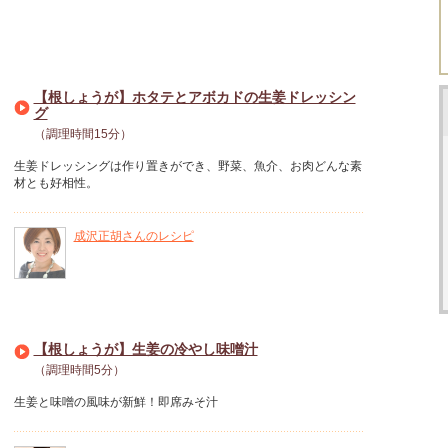
【根しょうが】ホタテとアボカドの生姜ドレッシン
グ
（調理時間15分）
生姜ドレッシングは作り置きができ、野菜、魚介、お肉どんな素
材とも好相性。
成沢正胡さんのレシピ
【根しょうが】生姜の冷やし味噌汁
（調理時間5分）
生姜と味噌の風味が新鮮！即席みそ汁