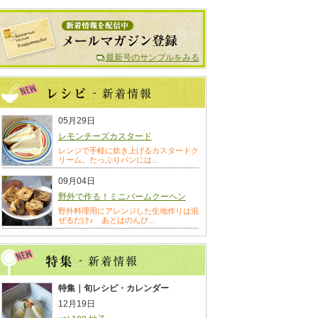
最新号のサンプルをみる
05月29日
レモンチーズカスタード
レンジで手軽に炊き上げるカスタードク
リーム。たっぷりパンには...
09月04日
野外で作る！ミニバームクーヘン
野外料理用にアレンジした生地作りは混
ぜるだけ♪ あとはのんび...
特集｜旬レシピ・カレンダー
12月19日