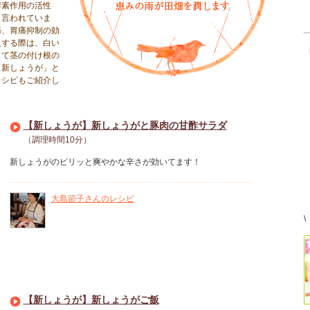
酵素作用の活性
と言われていま
痛、胃痛抑制の効
入する際は、白い
して茎の付け根の
「新しょうが」と
レシピもご紹介し
【新しょうが】新しょうがと豚肉の甘酢サラダ
（調理時間10分）
新しょうがのピリッと爽やかな辛さが効いてます！
大島節子さんのレシピ
\
【新しょうが】新しょうがご飯