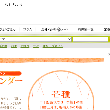
ブの実
ねぎ
パスタ
サケ
オリーブオイル
ょうが」、「新し
。新しょうがは身
のが特徴です。し