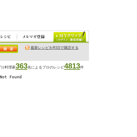
最新レシピをRSSで購読する
363
4813
プロ料理家
名によるプロのレシピ
件