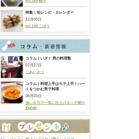
vol.189 柚子
特集｜旬レシピ・カレンダー
12月05日
vol.188 ごぼう
コラム｜いざ！ 男の料理塾
07月27日
ごあいさつ
コラム｜料理上手はモテ上手！ハー
トをつかむ男子料理
06月03日
強い火力で一気に仕上げる！中華の
炒め物
トップページ用エントリー