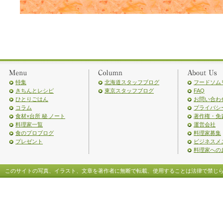
特集
北海道スタッフブログ
フードソム
きちんとレシピ
東京スタッフブログ
FAQ
ひとりごはん
お問い合わ
コラム
プライバシ
食材×台所 秘 ノート
著作権・免
料理家一覧
運営会社
食のプロブログ
料理家募集
プレゼント
ビジネスメ
料理家への
このサイトの写真、イラスト、文章を著作者に無断で転載、使用することは法律で禁じ