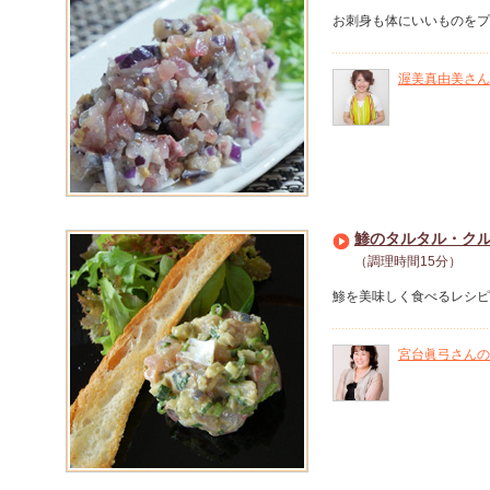
お刺身も体にいいものをプ
渥美真由美さん
鯵のタルタル・ク
（調理時間15分）
鯵を美味しく食べるレシピ
宮台眞弓さんの