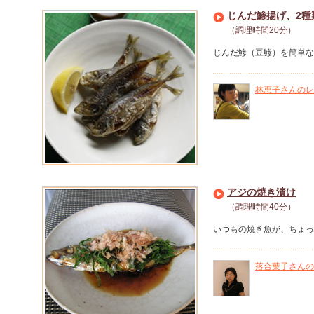
じんだ鯵揚げ、2種
（調理時間20分）
じんだ鯵（豆鯵）を簡単な
林恵子さんのレ
アジの焼き漬け
（調理時間40分）
いつもの焼き魚が、ちょっ
落合葉子さんの