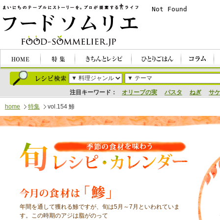
注目キーワード：
オリーブの実
パスタ
ねぎ
サ
home
特集
vol.154 鯵
年間を通して獲れる鯵ですが、旬は5月～7月といわれていま
す。この時期のアジは脂がのって