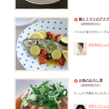
鯵とトマトのアク
（調理時間20分）
バジルと塩だけのシンプル
柴田真希さんの
お魚のおろし煮
（調理時間15分）
たっぷり大根おろしが入っ
西野久子さんの