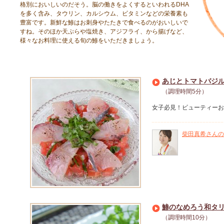
格別においしいのだそう。脳の働きをよくするといわれるDHA
を多く含み、タウリン、カルシウム、ビタミンなどの栄養素も
豊富です。新鮮な鯵はお刺身やたたきで食べるのがおいしいで
すね。そのほか天ぷらや塩焼き、アジフライ、から揚げなど、
様々なお料理に使える旬の鯵をいただきましょう。
あじとトマトバジ
（調理時間5分）
女子必見！ビューティーお
柴田真希さんの
鯵のなめろう和タ
（調理時間10分）