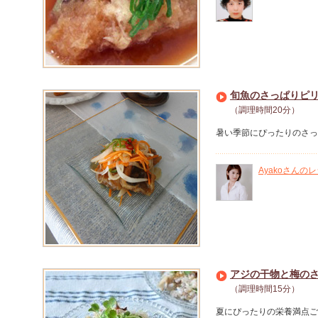
旬魚のさっぱりピ
（調理時間20分）
暑い季節にぴったりのさっ
Ayakoさんの
アジの干物と梅の
（調理時間15分）
夏にぴったりの栄養満点ご