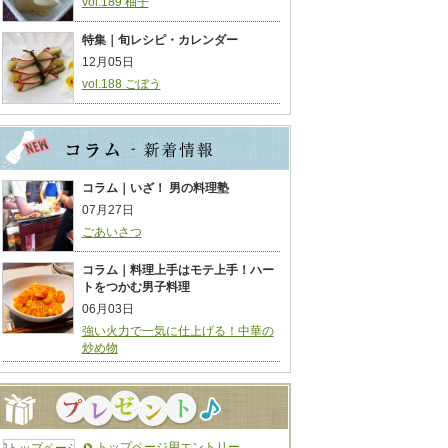
vol.189 柚子
特集｜旬レシピ・カレンダー
12月05日
vol.188 ごぼう
コラム｜いざ！ 男の料理塾
07月27日
ごあいさつ
コラム｜料理上手はモテ上手！ハー
トをつかむ男子料理
06月03日
強い火力で一気に仕上げる！中華の
炒め物
トップページ用エントリー