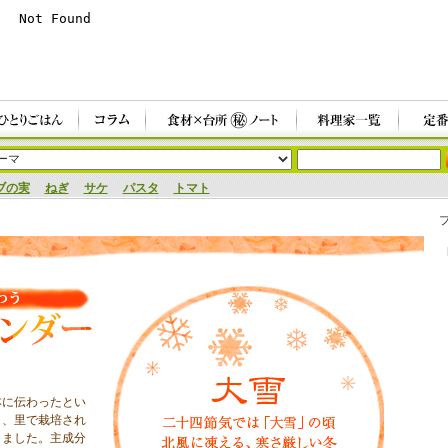
ブの実
ねぎ
サケ
パスタ
トマト
本に伝わったとい
し、里で栽培され
りました。主成分