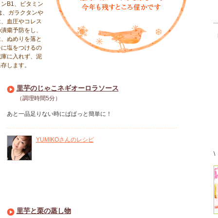
ンB1、ビタミン
は、ガラクタンや
は、血圧やコレス
の潰瘍予防をし、
は、ぬめりを落と
手に塩をつけるの
蔵庫に入れず、泥
保存します。
里芋のじゃこネギオーロラソース
（調理時間5分）
あと一品足りない時にぱぱっと簡単に！
YUMIKOさんのレシピ
\
里芋と栗の蒸し物