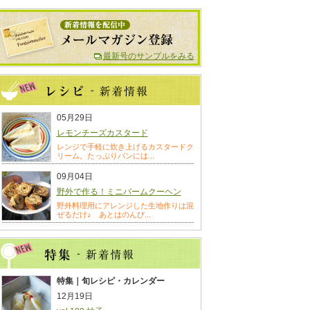
最新号のサンプルをみる
05月29日
レモンチーズカスタード
レンジで手軽に炊き上げるカスタードク
リーム。たっぷりパンには...
09月04日
野外で作る！ミニバームクーヘン
野外料理用にアレンジした生地作りは混
ぜるだけ♪ あとはのんび...
特集｜旬レシピ・カレンダー
12月19日