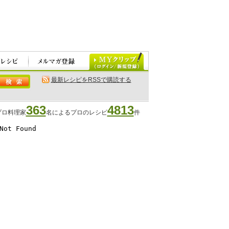
最新レシピをRSSで購読する
363
4813
プロ料理家
名によるプロのレシピ
件