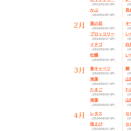
（2012/01/10 UP）
（20
かぶ
長
（2010/01/05 UP）
（20
菜の花
キ
（2016/02/22 UP）
（20
ブロッコリー
い
（2014/02/17 UP）
（20
イチゴ
白
（2012/02/20 UP）
（20
牡蠣
い
（2010/02/15 UP）
（20
春キャベツ
鯛
（2016/03/22 UP）
（20
海藻
山
（2014/03/17 UP）
（20
たまご
た
（2012/03/19 UP）
（20
海藻
山
（2010/03/23 UP）
（20
レタス
セ
（2016/04/18 UP）
（20
桜えび
セ
（2014/04/21 UP）
（20