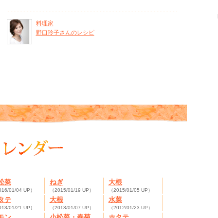
料理家
野口玲子さんのレシピ
松菜
ねぎ
大根
16/01/04 UP）
（2015/01/19 UP）
（2015/01/05 UP）
タテ
大根
水菜
13/01/21 UP）
（2013/01/07 UP）
（2012/01/23 UP）
モン
小松菜・春菊
ホタテ