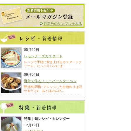
最新号のサンプルをみる
05月29日
レモンチーズカスタード
レンジで手軽に炊き上げるカスタードク
リーム。たっぷりパンには...
09月04日
野外で作る！ミニバームクーヘン
野外料理用にアレンジした生地作りは混
ぜるだけ♪ あとはのんび...
特集｜旬レシピ・カレンダー
12月19日