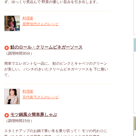
ず、ゆっくり煮込んで 野菜の優しい旨みを引き出します。
料理家
星野佳代さんのレシピ
鮭のロール・クリームビネガーソース
（調理時間30分）
簡単でエレガントな一品に。 鮭のピンクとキャベツのグリーン
が美しい。 パンチのきいたクリームビネガーソースを 下に敷い
て。
料理家
宮代眞弓さんのレシピ
モツ鍋風☆簡単豚しゃぶ
（調理時間15分）
スタミナアップのお鍋で寒い冬を乗り切って！ モツの代わりに