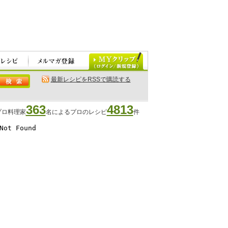
最新レシピをRSSで購読する
363
4813
プロ料理家
名によるプロのレシピ
件