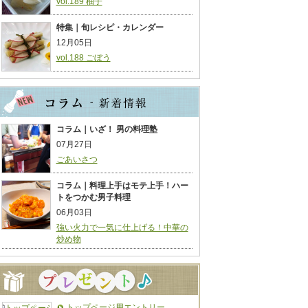
vol.189 柚子
特集｜旬レシピ・カレンダー
12月05日
vol.188 ごぼう
コラム｜いざ！ 男の料理塾
07月27日
ごあいさつ
コラム｜料理上手はモテ上手！ハー
トをつかむ男子料理
06月03日
強い火力で一気に仕上げる！中華の
炒め物
トップページ用エントリー