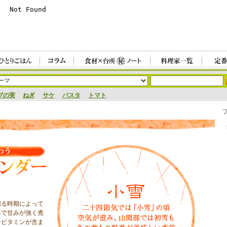
ブの実
ねぎ
サケ
パスタ
トマト
回る時期によって
厚で甘みが強く煮
なビタミンが含ま