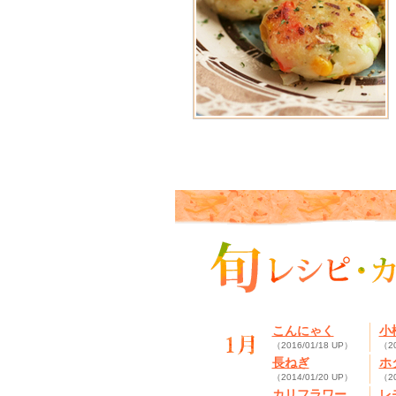
こんにゃく
小
（2016/01/18 UP）
（20
長ねぎ
ホ
（2014/01/20 UP）
（20
カリフラワー
レ