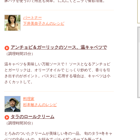
豚バラを使うので用意も簡単。 にんにくとニラで食欲増進。
パートナー
下井美奈子さんのレシピ
アンチョビ＆ガーリックのソース、温キャベツで
（調理時間15分）
温キャベツを美味しい万能ソースで！ ソースとなるアンチョビ
とガーリックは、オリーブオイルで じっくり炒めて、香りを引
き出すのがポイント。パスタに 応用する場合は、キャベツは小
さくカットして。
料理家
杉本敏さんのレシピ
タラのロールクリーム
（調理時間30分）
とろみのついたクリームが美味しい冬の一品。 旬のタラ×冬キャ
ベツの出会いもの。お好みで パルメザンチーズを振っても。