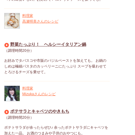
料理家
高瀬明美さんのレシピ
野菜たっぷり！ ヘルシーイタリアン鍋
（調理時間20分）
お好みでタバスコや市販のバジルペーストを加えても。 お鍋の
しめは極細パスタのカッペリーニにたっぷり スープを吸わせて
とろけるチーズを乗せて。
料理家
Mizukaさんのレシピ
ポテサラとキャベツのやきもち
（調理時間20分）
ポテトサラダが余ったらぜひ♪ 余ったポテトサラダにキャベツを
加えた一品。 お酒のつまみや子供のおやつにも。