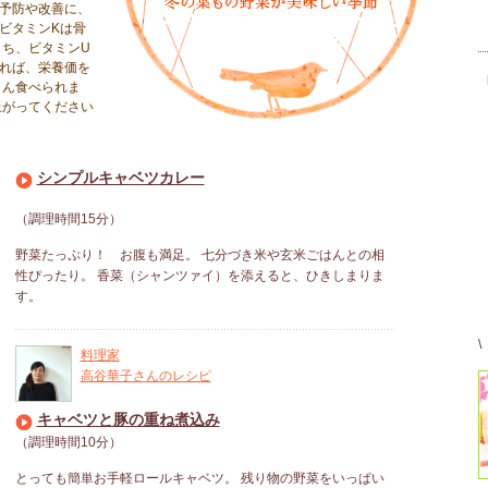
予防や改善に、
ビタミンKは骨
ち、ビタミンU
れば、栄養価を
さん食べられま
上がってください
シンプルキャベツカレー
（調理時間15分）
野菜たっぷり！ お腹も満足。 七分づき米や玄米ごはんとの相
性ぴったり。 香菜（シャンツァイ）を添えると、ひきしまりま
す。
\
料理家
高谷華子さんのレシピ
キャベツと豚の重ね煮込み
（調理時間10分）
とっても簡単お手軽ロールキャベツ。 残り物の野菜をいっぱい