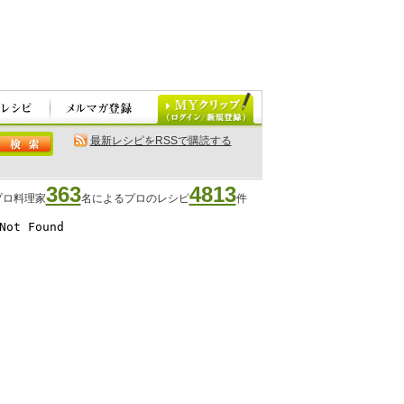
最新レシピをRSSで購読する
363
4813
プロ料理家
名によるプロのレシピ
件