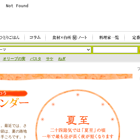
オリーブの実
パスタ
サケ
ねぎ
ト。最近では、さ
季節は、夏の路地
も手ごろです。ト