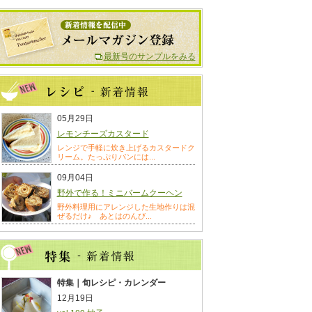
最新号のサンプルをみる
05月29日
レモンチーズカスタード
レンジで手軽に炊き上げるカスタードク
リーム。たっぷりパンには...
09月04日
野外で作る！ミニバームクーヘン
野外料理用にアレンジした生地作りは混
ぜるだけ♪ あとはのんび...
特集｜旬レシピ・カレンダー
12月19日