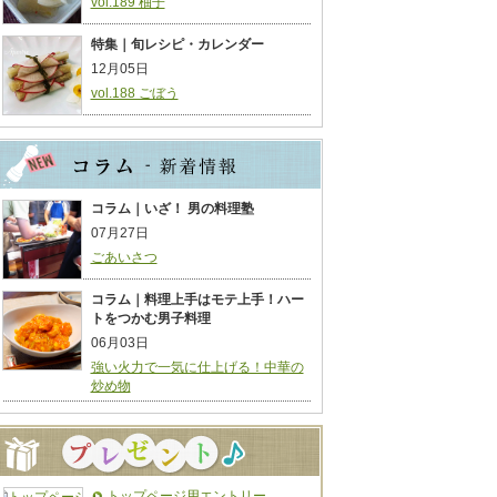
vol.189 柚子
特集｜旬レシピ・カレンダー
12月05日
vol.188 ごぼう
コラム｜いざ！ 男の料理塾
07月27日
ごあいさつ
コラム｜料理上手はモテ上手！ハー
トをつかむ男子料理
06月03日
強い火力で一気に仕上げる！中華の
炒め物
トップページ用エントリー