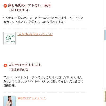
鶏もも肉のトマトカレー風味
（調理時間30分）
軽いカレー風味がトマトクリームソースと好相 性。とりもも肉
はカリッと焼いて。野菜もしっか り摂れますよ！
La Table de Mさんのレシピ
スローローストトマト
（調理時間90分）
フルーツトマトをオーブンでじっくり焼くだけの 簡単レシピ。
カリカリに焼いたバゲットやパス タに乗せるなど、楽しみ方は
自由自在。
森理紗子さんのレシピ