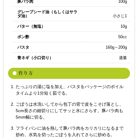
豚バラ肉
100g
グレープシード油（もしくはサラ
ダ油）
小さじ1
バター（無塩）
10g
ポン酢
50cc
パスタ
160g～200g
青ネギ（小口切り）
適量
たっぷりの湯に塩を加え、パスタをパッケージのボイル
タイムより1分短く茹でる。
ごぼうは水洗いしてから包丁の背で皮をこそげ落とし、
5cm長さの細切りにしてサッと水にさらす。豚バラ肉も
5mm幅に切る。
フライパンに油を熱して豚バラ肉をカリカリになるまで
炒め、水気を切ったごぼうを入れてさらに炒める。