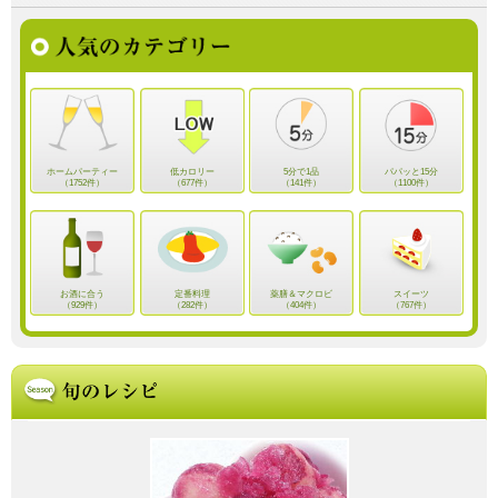
ホームパーティー
低カロリー
5分で1品
パパッと15分
（1752件）
（677件）
（141件）
（1100件）
お酒に合う
定番料理
薬膳＆マクロビ
スイーツ
（929件）
（282件）
（404件）
（767件）