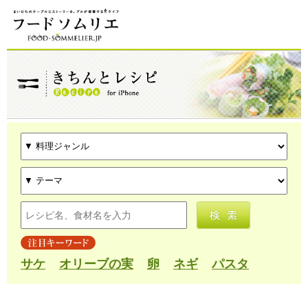
サケ
オリーブの実
卵
ネギ
パスタ