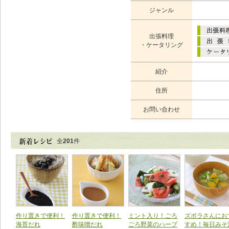
ジャンル
出張料理
・ケータリング
紹介
住所
お問い合わせ
全
201
件
作り置きで便利！
作り置きで便利！
ミント入り！ごろ
ズボラさんにお
海苔だれ
酢味噌だれ
ごろ野菜のハーブ
すめ！毎日みそ