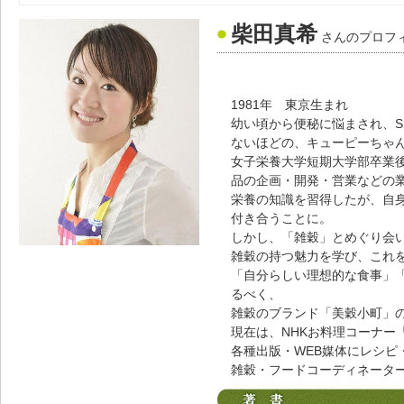
柴田真希
さんのプロフ
1981年 東京生まれ
幼い頃から便秘に悩まされ、S
ないほどの、キューピーちゃ
女子栄養大学短期大学部卒業
品の企画・開発・営業などの
栄養の知識を習得したが、自身
付き合うことに。
しかし、「雑穀」とめぐり会
雑穀の持つ魅力を学び、これ
「自分らしい理想的な食事」
るべく、
雑穀のブランド「美穀小町」
現在は、NHKお料理コーナー
各種出版・WEB媒体にレシピ
雑穀・フードコーディネータ