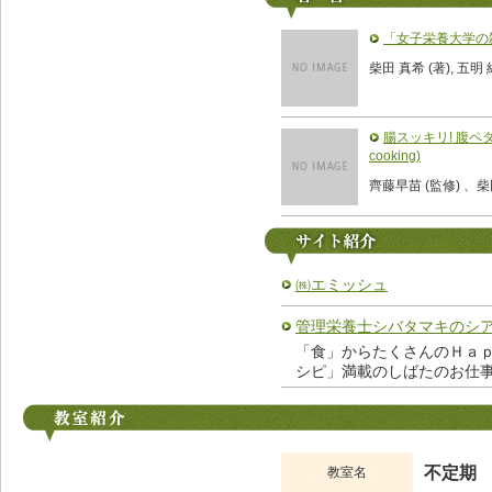
「女子栄養大学の
柴田 真希 (著), 五明
腸スッキリ! 腹ペタ!
cooking)
齊藤早苗 (監修) 、柴
㈱エミッシュ
管理栄養士シバタマキのシアワセ
「食」からたくさんのＨａ
シピ」満載のしばたのお仕
不定期
教室名