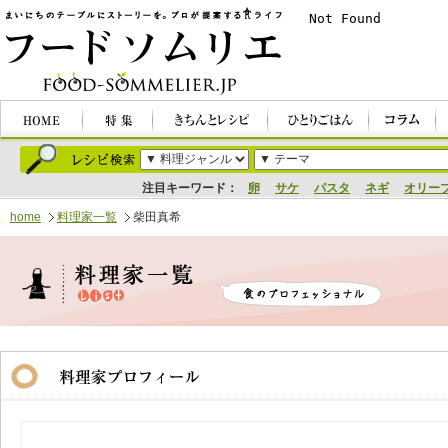
注目キーワード：
卵
サケ
パスタ
ネギ
オリー
home
料理家一覧
柴田真希