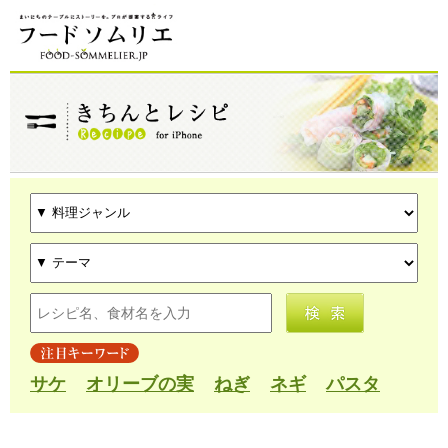
サケ
オリーブの実
ねぎ
ネギ
パスタ