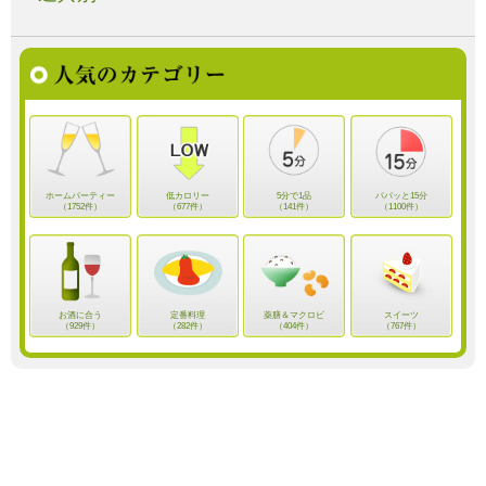
ホームパーティー
低カロリー
5分で1品
パパッと15分
（1752件）
（677件）
（141件）
（1100件）
お酒に合う
定番料理
薬膳＆マクロビ
スイーツ
（929件）
（282件）
（404件）
（767件）