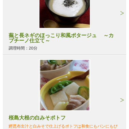
蕪と長ネギのほっこり和風ポタージュ ～カ
プチーノ仕立て～
調理時間：20分
桜島大根の白みそポトフ
鰹昆布出汁と白みそで仕上げるポトフは和食にもパンにもぴ