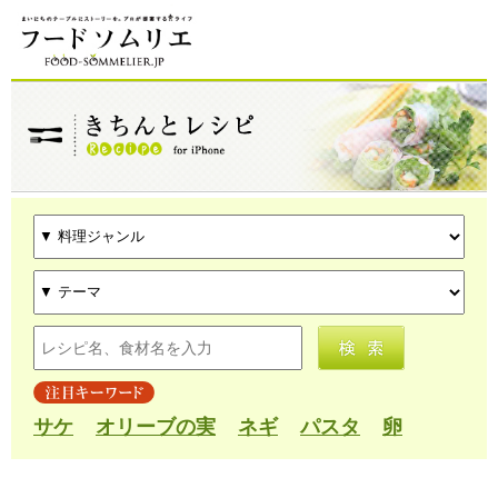
サケ
オリーブの実
ネギ
パスタ
卵