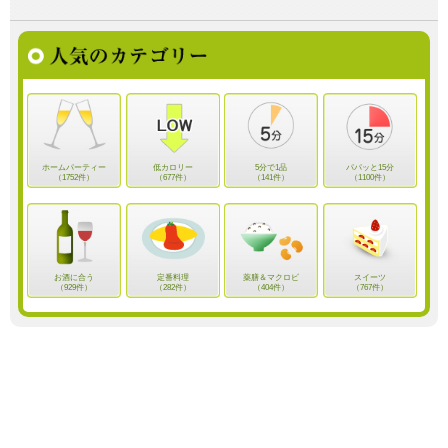
ホームパーティー
低カロリー
5分で1品
パパッと15分
（1752件）
（677件）
（141件）
（1100件）
お酒に合う
定番料理
薬膳＆マクロビ
スイーツ
（929件）
（282件）
（404件）
（767件）