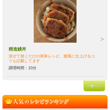
精進鰻丼
混ぜて焼くだけの簡単レシピ。鰻風に仕上げるコ
ツも記載してます
調理時間：10分
一覧へ ＞