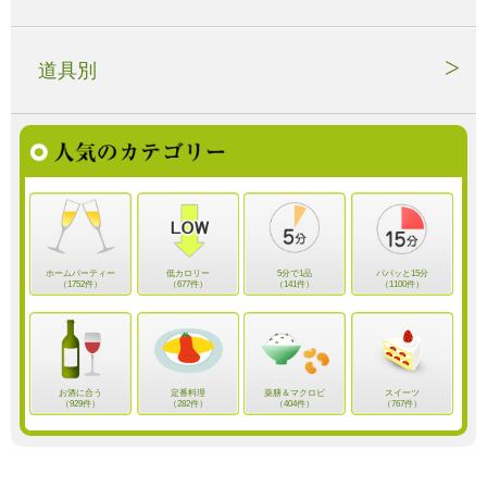
道具別
ホームパーティー
低カロリー
5分で1品
パパッと15分
（1752件）
（677件）
（141件）
（1100件）
お酒に合う
定番料理
薬膳＆マクロビ
スイーツ
（929件）
（282件）
（404件）
（767件）