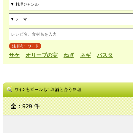
サケ
オリーブの実
ねぎ
ネギ
パスタ
全：
929 件