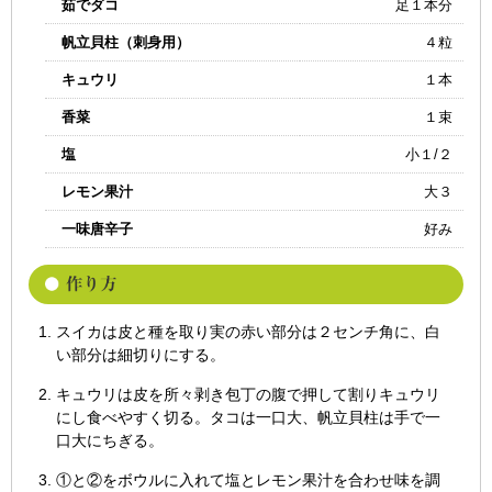
茹でダコ
足１本分
帆立貝柱（刺身用）
４粒
キュウリ
１本
香菜
１束
塩
小１/２
レモン果汁
大３
一味唐辛子
好み
スイカは皮と種を取り実の赤い部分は２センチ角に、白
い部分は細切りにする。
キュウリは皮を所々剥き包丁の腹で押して割りキュウリ
にし食べやすく切る。タコは一口大、帆立貝柱は手で一
口大にちぎる。
①と②をボウルに入れて塩とレモン果汁を合わせ味を調