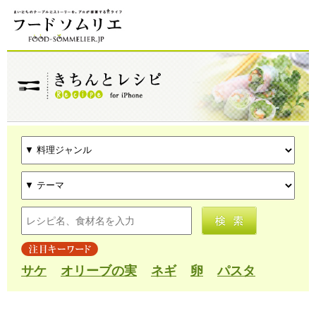
サケ
オリーブの実
ネギ
卵
パスタ