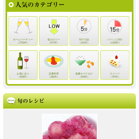
ホームパーティー
低カロリー
5分で1品
パパッと15分
（1752件）
（677件）
（141件）
（1100件）
お酒に合う
定番料理
薬膳＆マクロビ
スイーツ
（929件）
（282件）
（404件）
（767件）