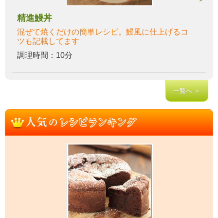
精進鰻丼
混ぜて焼くだけの簡単レシピ。鰻風に仕上げるコ
ツも記載してます
調理時間：10分
一覧へ ＞