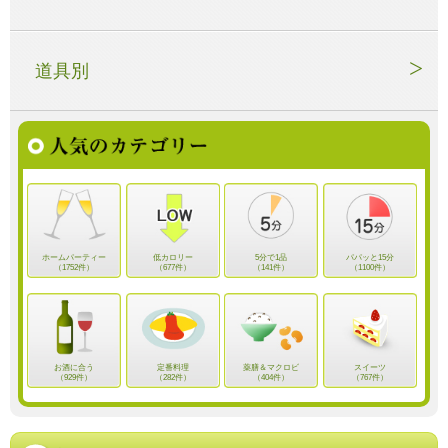
道具別
ホームパーティー
低カロリー
5分で1品
パパッと15分
（1752件）
（677件）
（141件）
（1100件）
お酒に合う
定番料理
薬膳＆マクロビ
スイーツ
（929件）
（282件）
（404件）
（767件）