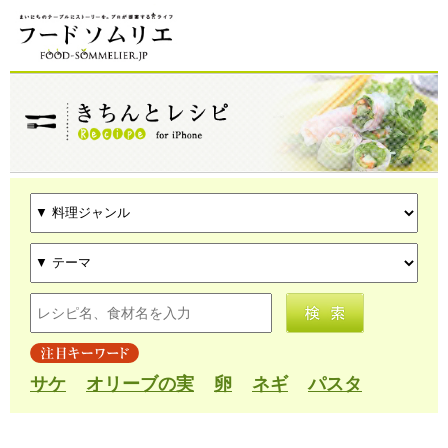
サケ
オリーブの実
卵
ネギ
パスタ