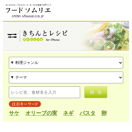
サケ
オリーブの実
ネギ
パスタ
卵