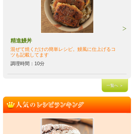
精進鰻丼
混ぜて焼くだけの簡単レシピ。鰻風に仕上げるコ
ツも記載してます
調理時間：10分
一覧へ ＞