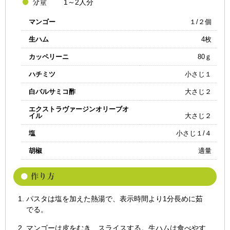
1～2人分
マンゴー
１/２個
生ハム
4枚
カッペリーニ
80ｇ
ハチミツ
小さじ１
白バルサミコ酢
大さじ２
エクストラヴァージンオリーブオ
イル
大さじ２
塩
小さじ１/４
胡椒
適量
パスタは塩を加えた熱湯で、表示時間より1分長めに茹
でる。
マンゴーは皮をむき、スライスする。生ハムは食べやす