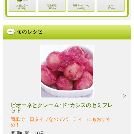
お酒に合う
定番料理
薬膳＆マクロビ
スイーツ
（929件）
（282件）
（404件）
（767件）
ピオーネとクレーム･ド･カシスのセミフレ
ッド
簡単で一口タイプなのでパーティーにもおすす
め！
調理時間：10分