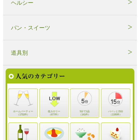
ヘルシー
パン・スイーツ
道具別
ホームパーティー
低カロリー
5分で1品
パパッと15分
（1752件）
（677件）
（141件）
（1100件）