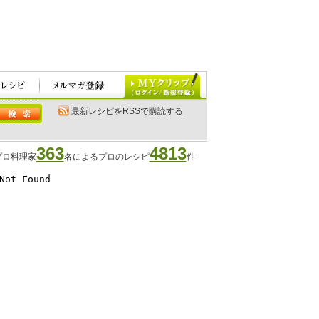
最新レシピをRSSで購読する
363
4813
プロ料理家
名によるプロのレシピ
件