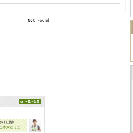
by 料理家
二本木ゆうこ