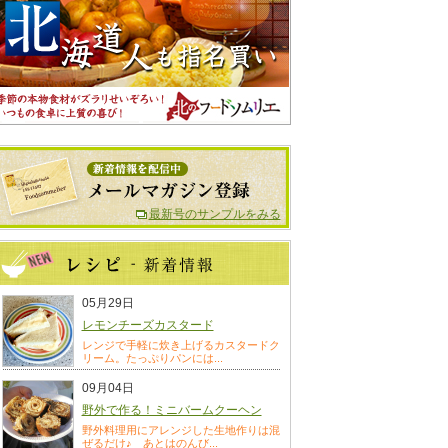
最新号のサンプルをみる
05月29日
レモンチーズカスタード
レンジで手軽に炊き上げるカスタードク
リーム。たっぷりパンには...
09月04日
野外で作る！ミニバームクーヘン
野外料理用にアレンジした生地作りは混
ぜるだけ♪ あとはのんび...