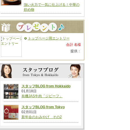
強い火力で一気に仕上げる！中華の
炒め物
トップページ用エントリー
合計 名様
提供：
スタッフBLOG from Hokkaido
01月18日
有機JAS牛肉「ジビーフ」
スタッフBLOG from Tokyo
02月01日
新年会のおみやげ その2