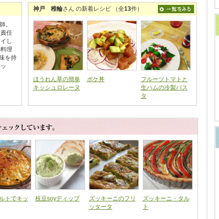
神戸 稚輪
さん の新着レシピ （全
13
件）
師。
生責任
テイし
の料理
味を持
ニッ
ほうれん草の簡単
ポケ丼
フルーツトマトと
キッシュロレーヌ
生ハムの冷製パス
タ
ルトでキッ
枝豆soyディップ
ズッキーニのフリ
ズッキーニ・タル
ッタータ
ト