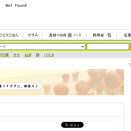
ブの実
サケ
ねぎ
卵
パスタ