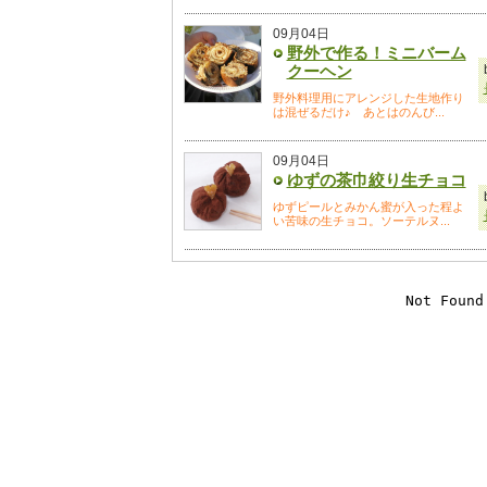
09月04日
野外で作る！ミニバーム
クーヘン
野外料理用にアレンジした生地作り
は混ぜるだけ♪ あとはのんび...
09月04日
ゆずの茶巾絞り生チョコ
ゆずピールとみかん蜜が入った程よ
い苦味の生チョコ。ソーテルヌ...