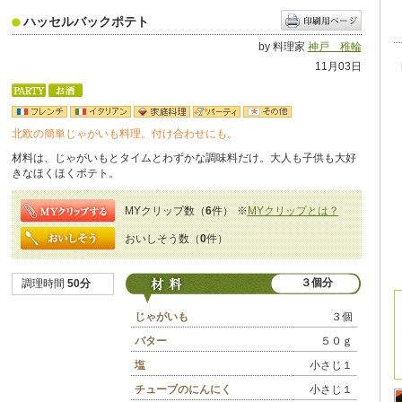
ハッセルバックポテト
by 料理家
神戸 稚輪
11月03日
北欧の簡単じゃがいも料理。付け合わせにも。
材料は、じゃがいもとタイムとわずかな調味料だけ。大人も子供も大好
きなほくほくポテト。
MYクリップ数（
6
件）
※
MYクリップとは？
おいしそう数（
0
件）
３個分
調理時間
50分
じゃがいも
３個
バター
５０ｇ
塩
小さじ１
チューブのにんにく
小さじ１