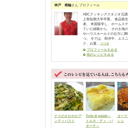
神戸 稚輪
さん プロフィール
ABCクッキングスタジオ元講
上智短期大学卒業。 食品衛
者。 米国留学し、ホームス
ていた経験から、 その土地
やハウスホールドの仕方に興
つ。 今では、和洋中、エス
ク、お菓...
つづき
プロフィールをみる
他のレシピをみる
ナスのさわやかア
Torta di patate～
ヨーグ
ンティパスト
トルタ・ディ・パ
シュ
ターテ～