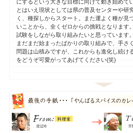
にするという大きな目標に向けて動き始めて
とはいえ現状としては県の普及センターや研
く、種探しからスタート。また運よく種が見
いことから、全くゼロからの挑戦となります
試験をしながら取り組みたいと思っています
まだまだ始まったばかりの取り組みで、手さ
問題は山積みですが、これからも進化し続け
をどうぞ可愛がってあげてください(笑)
料理家
From：
渡辺玲
To：
芳野