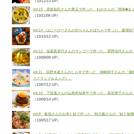
（10/12/13 UP）
vol.15 彦坂祐氏さんの青玉で作った、わかさんの「簡単■
（10/11/08 UP）
vol.14 はにーびーさんの坊ちゃんかぼちゃで作った、森理
（10/10/12 UP）
vol.12 塩屋真里代さんのマンゴーで作った、星野佳代さん
（10/08/09 UP）
vol.11 浜野水産さんのしらすで作った、神崎則子さんの「
スクランブルエッグ）」
（10/07/12 UP）
vol.10 下舘進さんの山形村短角牛で作った、高谷華子さん
（10/06/14 UP）
vol.9 板垣さんのお米と鮭で作った、秋元薫さんの「鮭と味
（10/05/17 UP）