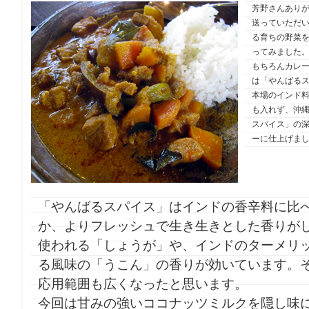
芳野さんあり
送っていただ
る育ちの野菜
ってみました
もちろんカレ
は「やんばる
本場のインド
も入れず、沖
スパイス」の
ーに仕上げま
「やんばるスパイス」はインドの香辛料に比
か、よりフレッシュで生き生きとした香りが
使われる「しょうが」や、インドのターメリ
る風味の「うこん」の香りが効いています。
応用範囲も広くなったと思います。
今回は甘みの強いココナッツミルクを隠し味