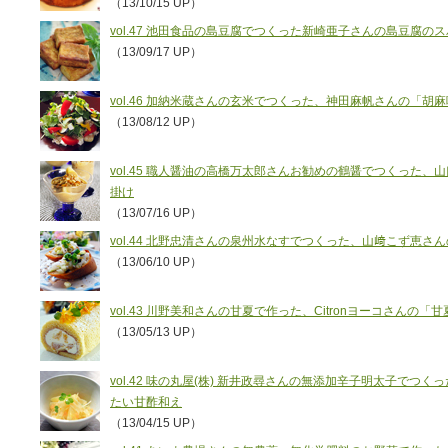
（13/10/15 UP）
vol.47 池田食品の島豆腐でつくった新崎亜子さんの島豆腐の
（13/09/17 UP）
vol.46 加納米蔵さんの玄米でつくった、神田麻帆さんの「胡
（13/08/12 UP）
vol.45 職人醤油の高橋万太郎さんお勧めの鶴醤でつくった、山
掛け
（13/07/16 UP）
vol.44 北野忠清さんの泉州水なすでつくった、山﨑こず恵
（13/06/10 UP）
vol.43 川野美和さんの甘夏で作った、Citronヨーコさん
（13/05/13 UP）
vol.42 味の丸屋(株) 新井政尋さんの無添加辛子明太子で
たい甘酢和え
（13/04/15 UP）