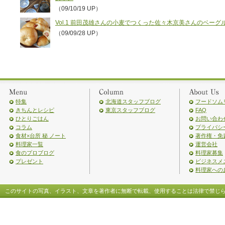
（09/10/19 UP）
Vol.1 前田茂雄さんの小麦でつくった佐々木京美さんのベーグ
（09/09/28 UP）
特集
北海道スタッフブログ
フードソム
きちんとレシピ
東京スタッフブログ
FAQ
ひとりごはん
お問い合わ
コラム
プライバシ
食材×台所 秘 ノート
著作権・免
料理家一覧
運営会社
食のプロブログ
料理家募集
プレゼント
ビジネスメ
料理家への
このサイトの写真、イラスト、文章を著作者に無断で転載、使用することは法律で禁じ