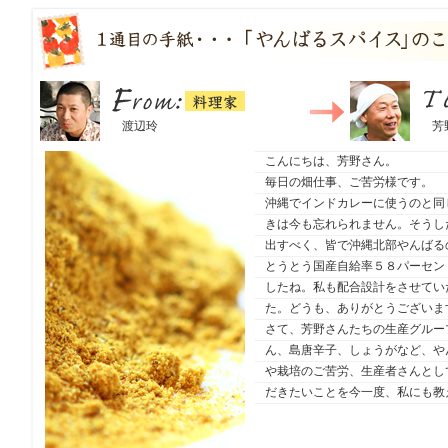
料理家
From：
渡辺玲
To：
芳野
こんにちは、芳野さん。
毎日の畑仕事、ご苦労様です。
沖縄でインドカレーに使うのと同
きは今も忘れられません。そうし
出すべく、皆で沖縄北部やんばる
とうとう国産自給率５８パーセン
したね。私も配合設計をさせてい
た。どうも、ありがとうございま
さて、芳野さんたちの生産グルー
ん、島唐辛子、しょうがなど、や
や栽培のご苦労、生産者さんとし
だきたいことを今一度、私にも教