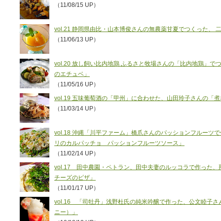
（11/08/15 UP）
vol.21 静岡県由比・山本博俊さんの無農薬甘夏でつくった、
（11/06/13 UP）
vol.20 放し飼い比内地鶏 ふるさと牧場さんの「比内地鶏」
のエチュベ」
（11/05/16 UP）
vol.19 五味葡萄酒の「甲州」に合わせた、山田玲子さんの「
（11/03/14 UP）
vol.18 沖縄「川平ファーム」橋爪さんのパッションフルー
リのカルパッチョ パッションフルーツソース」
（11/02/14 UP）
vol.17 田中農園・ペトラン、田中夫妻のルッコラで作った
チーズのピザ」
（11/01/17 UP）
vol.16 「司牡丹」浅野杜氏の純米吟醸で作った、公文睦子さ
ニー）」