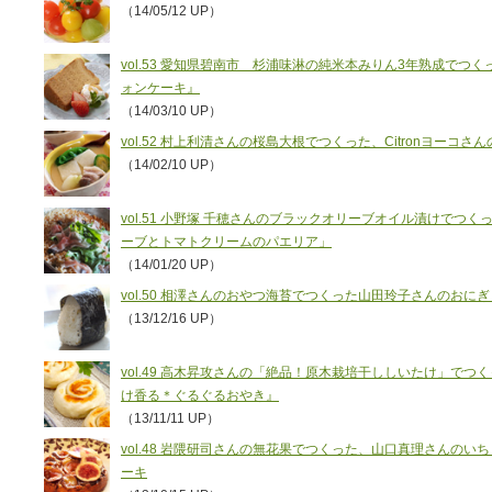
（14/05/12 UP）
vol.53 愛知県碧南市 杉浦味淋の純米本みりん3年熟成で
ォンケーキ』
（14/03/10 UP）
vol.52 村上利清さんの桜島大根でつくった、Citronヨーコ
（14/02/10 UP）
vol.51 小野塚 千穂さんのブラックオリーブオイル漬けでつ
ーブとトマトクリームのパエリア」
（14/01/20 UP）
vol.50 相澤さんのおやつ海苔でつくった山田玲子さんのおにぎ
（13/12/16 UP）
vol.49 高木昇攻さんの「絶品！原木栽培干ししいたけ」で
け香る＊ぐるぐるおやき』
（13/11/11 UP）
vol.48 岩隈研司さんの無花果でつくった、山口真理さんの
ーキ