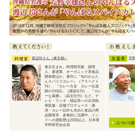
2010年12月、沖縄で地域活性化プロジェクト「やんばる畑人プロジェクト
奮闘中の芳野幸雄の「やんばるスパイス」で、渡辺玲さんが「やんばるスパ
教えてください
お教えします！
渡辺玲さん（東京都）
芳
東京生まれ。料理研究家、調理
人、著述業、オーガニック系食品
開発業ほか。著作に『旬のかんた
んスパイスカレー』（アスペクト
刊）、『カレー大全 カレー伝道
師の160話』（講談社刊）、『カレ
ーな薬膳』（晶文社刊）など。テ
レビ・ラジオ・雑誌等への出演執
筆監修・店舗プロデュース・講
演・カレー以外も含めた食品の商
品開発等、多角的に活躍中。イン
ドへの渡航歴は20回以上。日本香
について
辛料研究会会員