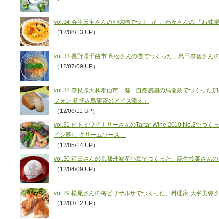
vol.34 会津天宝さんのお味噌でつくった、わかさんの 「お
（12/08/13 UP）
vol.33 長野県千曲市 高松さんの杏でつくった、島田奈智さ
（12/07/09 UP）
vol.32 奈良県大和郡山市 健一自然農園の烏龍茶でつくっ
フォン 初摘み烏龍茶のアイス添え」
（12/06/11 UP）
vol.31 ヒトミワイナリーさんのTartar Wine 2010 No
イン蒸し クリームソース」
（12/05/14 UP）
vol.30 芦田さんの京都丹波産小豆でつくった、麻生怜菜さん
（12/04/09 UP）
vol.29 松尾さんの梅ピリサルサでつくった、料理家 大平美
（12/03/12 UP）