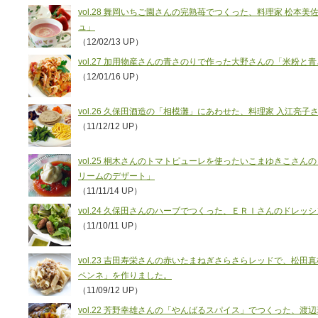
vol.28 舞岡いちご園さんの完熟苺でつくった、料理家 松本
ュ」
（12/02/13 UP）
vol.27 加用物産さんの青さのりで作った大野さんの「米粉
（12/01/16 UP）
vol.26 久保田酒造の「相模灘」にあわせた、料理家 入江亮
（11/12/12 UP）
vol.25 桐木さんのトマトピューレを使ったいこまゆきこさ
リームのデザート」
（11/11/14 UP）
vol.24 久保田さんのハーブでつくった、ＥＲＩさんのドレ
（11/10/11 UP）
vol.23 吉田寿栄さんの赤いたまねぎさらさらレッドで、松
ペンネ」を作りました。
（11/09/12 UP）
vol.22 芳野幸雄さんの「やんばるスパイス」でつくった、