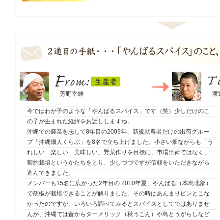
生産者
From：
芳野幸雄
To：
渡
今ではわが子のような「やんばるスパイス」です（笑）少しだけのこ
の子が生まれた経緯をお話ししますね。
沖縄での農業を志して8年目の2009年、新規就農者だけの出荷グルー
プ「沖縄畑人くらぶ」を8名で立ち上げました。小さい畑ながらも「う
れしい 楽しい 美味しい」野菜作りを目標に、市場出荷ではなく、
契約栽培というかたちをとり、少しづづですが信頼をいただきながら
進んできました。
メンバーも15名に広がった2年目の 2010年夏、やんばる（本島北部）
で胡椒が栽培できることが解りました。その時はあんまりピンとこな
かったのですが、いろいろ調べてみるとスパイスとしてではありませ
んが、沖縄では昔からターメリック（秋うこん）や島とうがらしなど