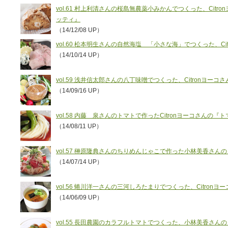
vol.61 村上利清さんの桜島無農薬小みかんでつくった、Cit
ッティ』
（14/12/08 UP）
vol.60 松本明生さんの自然海塩 「小さな海」でつくった、C
（14/10/14 UP）
vol.59 浅井信太郎さんの八丁味噌でつくった、Citronヨー
（14/09/16 UP）
vol.58 内藤 泉さんのトマトで作ったCitronヨーコさんの『
（14/08/11 UP）
vol.57 榊原隆典さんのちりめんじゃこで作った小林美香さ
（14/07/14 UP）
vol.56 蜷川洋一さんの三河しろたまりでつくった、Citro
（14/06/09 UP）
vol.55 長田農園のカラフルトマトでつくった、小林美香さ