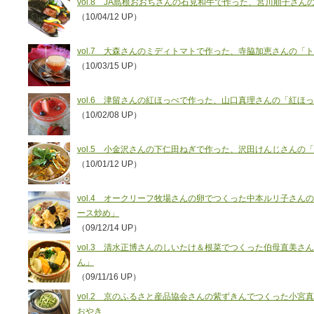
vol.8 JA島根おおちさんの石見和牛で作った、宮川順子さ
（10/04/12 UP）
vol.7 大森さんのミディトマトで作った、寺脇加恵さんの「
（10/03/15 UP）
vol.6 津留さんの紅ほっぺで作った、山口真理さんの「紅
（10/02/08 UP）
vol.5 小金沢さんの下仁田ねぎで作った、沢田けんじさんの
（10/01/12 UP）
vol.4 オークリーフ牧場さんの卵でつくった中本ルリ子さん
ース炒め」
（09/12/14 UP）
vol.3 清水正博さんのしいたけ＆根菜でつくった伯母直美
ん」
（09/11/16 UP）
vol.2 京のふるさと産品協会さんの紫ずきんでつくった小
おやき