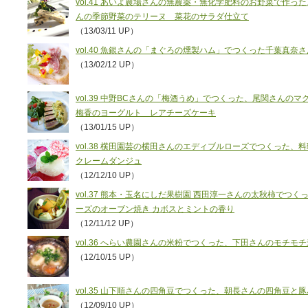
vol.41 あいよ農場さんの無農薬・無化学肥料のお野菜で作
んの季節野菜のテリーヌ 菜花のサラダ仕立て
（13/03/11 UP）
vol.40 魚銀さんの「まぐろの燻製ハム」でつくった千葉真奈
（13/02/12 UP）
vol.39 中野BCさんの「梅酒うめ」でつくった、尾関さんの
梅香のヨーグルト レアチーズケーキ
（13/01/15 UP）
vol.38 横田園芸の横田さんのエディブルローズでつくった、
クレームダンジュ
（12/12/10 UP）
vol.37 熊本・玉名にしだ果樹園 西田淳一さんの太秋柿でつ
ーズのオーブン焼き カボスとミントの香り
（12/11/12 UP）
vol.36 へらい農園さんの米粉でつくった、下田さんのモチモ
（12/10/15 UP）
vol.35 山下順さんの四角豆でつくった、朝長さんの四角豆
（12/09/10 UP）