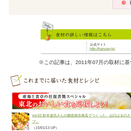
レシピをみ
http://haruser.jp/
※この記事は、2011年07月の取材に
vol.62 鈴木達也さんの鶴首南京南瓜でつくった、山口はる
プ』
（15/01/13 UP）