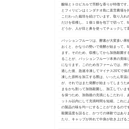
酸味とトロピカルで芳醇な香りが特徴です
とフィリピンはミンダナオ島に直営農場を
こだわった栽培を続けています。取り入れ
だけを収穫し、１個１個を包丁で切って、
どうか、人が目と鼻を使ってチェックして
パッションフルーツは、酵素が大変多い果
おくと、かなりの勢いで発酵が始まって、
ます。そのため、収穫してから加熱殺菌す
ることが、パッションフルーツ本来の美味
になります。このため当ファームでは、搾
過した後、急速冷凍してマイナス20℃で保
凍した原料を加工する際は、いったん常温
が、それではまた発酵が始まってしまうた
まをかち割って加熱殺菌し、加工していま
を保つため、加熱後の充填にもこだわり、あ
ットル以内にして充填時間を短縮。これに
の製品の味を均一にすることができるので
殺菌温度を誤ると、かつての体験ではあり
たり、キャップが外れて中身が吹き上げる