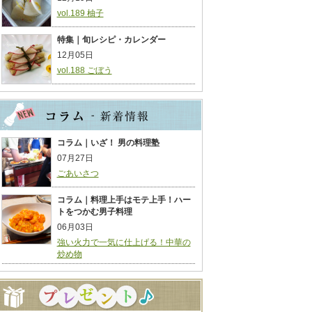
vol.189 柚子
特集｜旬レシピ・カレンダー
12月05日
vol.188 ごぼう
コラム｜いざ！ 男の料理塾
07月27日
ごあいさつ
コラム｜料理上手はモテ上手！ハー
トをつかむ男子料理
06月03日
強い火力で一気に仕上げる！中華の
炒め物