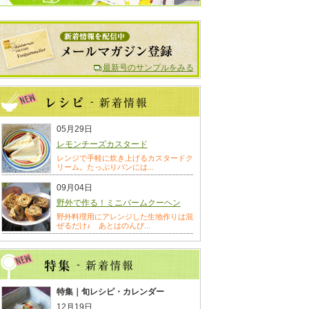
最新号のサンプルをみる
05月29日
レモンチーズカスタード
レンジで手軽に炊き上げるカスタードク
リーム。たっぷりパンには...
09月04日
野外で作る！ミニバームクーヘン
野外料理用にアレンジした生地作りは混
ぜるだけ♪ あとはのんび...
特集｜旬レシピ・カレンダー
12月19日