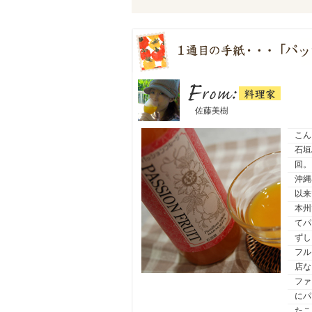
料理家
From：
佐藤美樹
こん
石垣
回。
沖縄
以来
本州
てパ
ずし
フル
店な
ファ
にパ
たこ