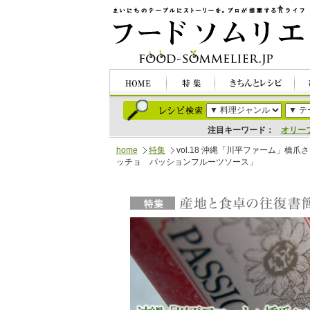
注目キーワード：
オリー
home
特集
vol.18 沖縄「川平ファーム」
ッチョ パッションフルーツソース」
特集｜産地と食卓の往復書簡