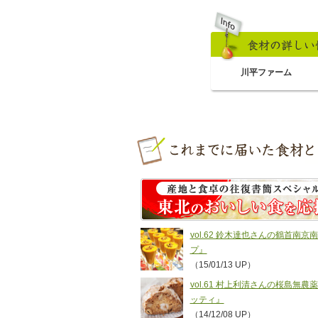
川平ファーム
vol.62 鈴木達也さんの鶴首
プ』
（15/01/13 UP）
vol.61 村上利清さんの桜島無
ッティ』
（14/12/08 UP）