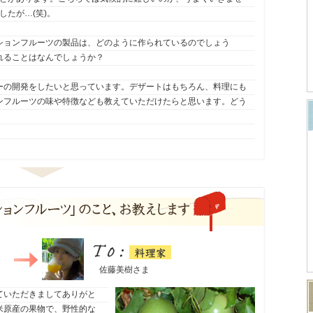
したが…(笑)。
ションフルーツの製品は、どのように作られているのでしょう
れることはなんでしょうか？
ーの開発をしたいと思っています。デザートはもちろん、料理にも
ンフルーツの味や特徴なども教えていただけたらと思います。どう
料理家
To：
佐藤美樹さま
ていただきましてありがと
米原産の果物で、野性的な