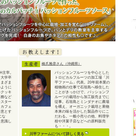
ションフルーツを中心に栽培・加工を営む「川平ファーム」。オーナー
フルーツで、パンとデリの教室を主宰する佐藤美樹さんがフルーティー
の相性も◎です♪
お教えします！
橋爪雅彦さん（沖縄県）
SH主宰。
パッションフルーツを中心とした
。大学卒
トロピカルフルーツの加工場「川
さまざま
平ファーム」代表。20年前本業の
つように
植物画の仕事で石垣島へ移住した
手クッキ
ことがきっかけで、パッションフ
業務など
ルーツの栽培から加工販売までに
\
をスター
従事。石垣島とミンダナオに農場
、カフェ
を構え、オーガニック栽培と果物
得意とす
本来の味を活かした製品作りにこ
にな
だわる。一般小売りの他、料理学
を意識し
校や洋菓子店などへの原料販売
も・・・。
川平ファームについて詳しく見る