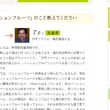
生産者
To：
川平ファーム 橋爪雅彦さま
にちは。料理家佐藤美樹です。
島には２度ほど行ったことがあります。旅行会社時代に仕事で１
もう１回はプライベートで。「川平ファーム」さんとの出会いは
在住の友人から、パッションフルーツジュースを送ってもらって
です。
では、パッションフルーツ自体あまり知られていませんが、初め
ッションフルーツジュースを飲んだ時のオレンジと違ったみずみ
い酸味が好きになり、それからはまっています。生のパッション
ーツももちろん好きですが、季節に限りがあるし、売っているお
ども限定されているので、ジュースやジャムになっている「川平
ーム」さんの商品が、私にとってはとても魅力的です。実は友人
ッションフルーツを送ってもらい、それを自宅の小さな庭で育て
とがあります。こちらでは気候的に難しいのか、うまくいきませ