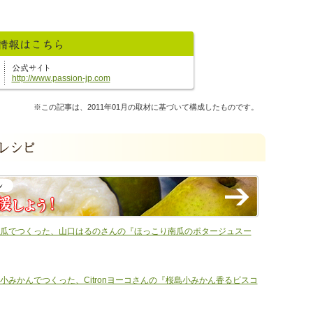
http://www.passion-jp.com
※この記事は、2011年01月の取材に基づいて構成したものです。
南京南瓜でつくった、山口はるのさんの『ほっこり南瓜のポタージュスー
農薬小みかんでつくった、Citronヨーコさんの『桜島小みかん香るビスコ