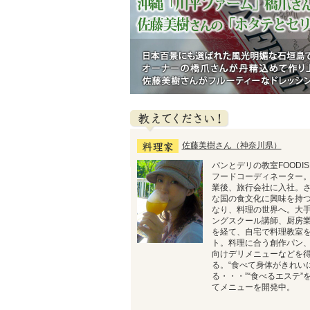
日本百景にも選ばれた風光明媚な石垣島でパッ
の橋爪さんが丹精込めて作り上げたパッション
なドレッシングを完成！ 白身のお魚やホタテと
教えてください
佐藤美樹さん（神奈川県）
パンとデリの教室FOODI
フードコーディネーター
業後、旅行会社に入社。
な国の食文化に興味を持
なり、料理の世界へ。大
ングスクール講師、厨房
を経て、自宅で料理教室
ト。料理に合う創作パン
向けデリメニューなどを
る。“食べて身体がきれい
る・・・”“食べるエステ”
てメニューを開発中。