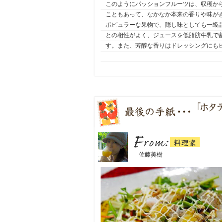
このようにパッションフルーツは、収穫か
こともあって、なかなか本来の香りや味が
ポピュラーな果物で、隠し味としても一級
との相性がよく、ジュースを低脂肪牛乳で
す。また、芳醇な香りはドレッシングにも
料理家
From：
佐藤美樹