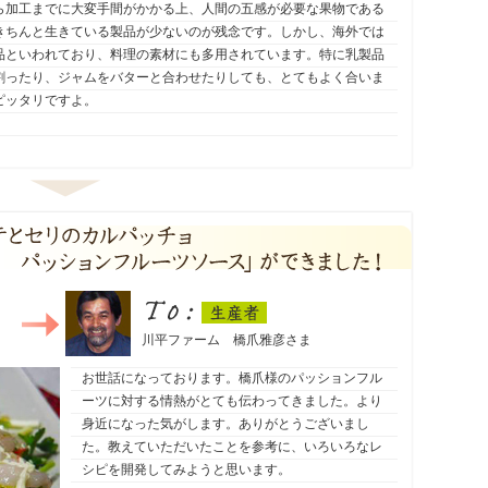
ら加工までに大変手間がかかる上、人間の五感が必要な果物である
きちんと生きている製品が少ないのが残念です。しかし、海外では
品といわれており、料理の素材にも多用されています。特に乳製品
割ったり、ジャムをバターと合わせたりしても、とてもよく合いま
ピッタリですよ。
生産者
To：
川平ファーム 橋爪雅彦さま
お世話になっております。橋爪様のパッションフル
ーツに対する情熱がとても伝わってきました。より
身近になった気がします。ありがとうございまし
た。教えていただいたことを参考に、いろいろなレ
シピを開発してみようと思います。