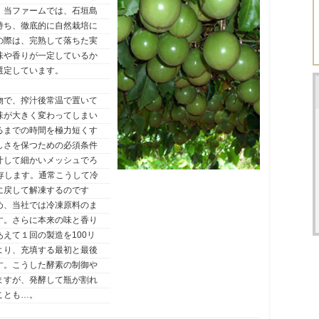
。当ファームでは、石垣島
持ち、徹底的に自然栽培に
の際は、完熟して落ちた実
味や香りが一定しているか
選定しています。
物で、搾汁後常温で置いて
味が大きく変わってしまい
るまでの時間を極力短くす
しさを保つための必須条件
汁して細かいメッシュでろ
存します。通常こうして冷
に戻して解凍するのです
め、当社では冷凍原料のま
す。さらに本来の味と香り
えて１回の製造を100リ
より、充填する最初と最後
す。こうした酵素の制御や
ますが、発酵して瓶が割れ
ことも…。