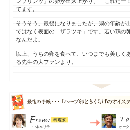
ンプリンッ」の卵が出来上がり、「これだー
てます。
そうそう。最後になりましたが、鶏の年齢が
ではなく表面の「ザラツキ」です。若い鶏の
なんだよ。
以上、うちの卵を食べて、いつまでも美しく
る先生の大ファンより。
料理家
From：
中本ルリ子
To：
オーク