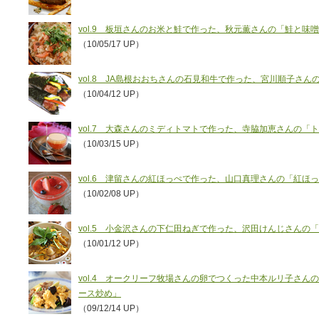
vol.9 板垣さんのお米と鮭で作った、秋元薫さんの「鮭と味
（10/05/17 UP）
vol.8 JA島根おおちさんの石見和牛で作った、宮川順子さ
（10/04/12 UP）
vol.7 大森さんのミディトマトで作った、寺脇加恵さんの「
（10/03/15 UP）
vol.6 津留さんの紅ほっぺで作った、山口真理さんの「紅
（10/02/08 UP）
vol.5 小金沢さんの下仁田ねぎで作った、沢田けんじさんの
（10/01/12 UP）
vol.4 オークリーフ牧場さんの卵でつくった中本ルリ子さん
ース炒め」
（09/12/14 UP）