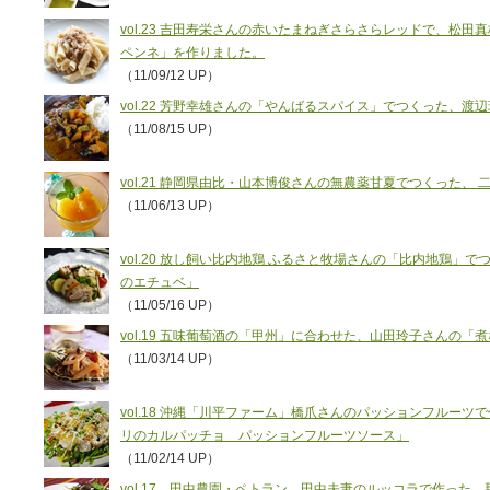
vol.23 吉田寿栄さんの赤いたまねぎさらさらレッドで、松
ペンネ」を作りました。
（11/09/12 UP）
vol.22 芳野幸雄さんの「やんばるスパイス」でつくった、
（11/08/15 UP）
vol.21 静岡県由比・山本博俊さんの無農薬甘夏でつくった、
（11/06/13 UP）
vol.20 放し飼い比内地鶏 ふるさと牧場さんの「比内地鶏」
のエチュベ」
（11/05/16 UP）
vol.19 五味葡萄酒の「甲州」に合わせた、山田玲子さんの「
（11/03/14 UP）
vol.18 沖縄「川平ファーム」橋爪さんのパッションフルー
リのカルパッチョ パッションフルーツソース」
（11/02/14 UP）
vol.17 田中農園・ペトラン、田中夫妻のルッコラで作った