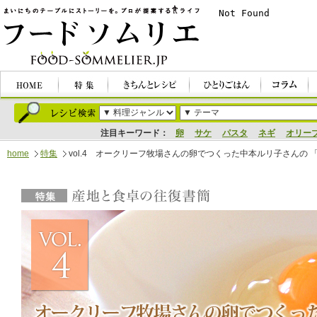
注目キーワード：
卵
サケ
パスタ
ネギ
オリー
home
特集
vol.4 オークリーフ牧場さんの卵でつくった中本ルリ子さんの
特集｜産地と食卓の往復書簡