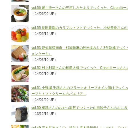
vol.56 蜷川洋一さんの三河しろたまりでつくった、Citro
（14/06/09 UP）
vol.55 長田農園のカラフルトマトでつくった、小林美香さ
（14/05/12 UP）
vol.53 愛知県碧南市 杉浦味淋の純米本みりん3年熟成で
ォンケーキ』
（14/03/10 UP）
vol.52 村上利清さんの桜島大根でつくった、Citronヨーコ
（14/02/10 UP）
vol.51 小野塚 千穂さんのブラックオリーブオイル漬けでつ
ーブとトマトクリームのパエリア」
（14/01/20 UP）
vol.50 相澤さんのおやつ海苔でつくった山田玲子さんのおにぎ
（13/12/16 UP）
vol.49 高木昇攻さんの「絶品！原木栽培干ししいたけ」で