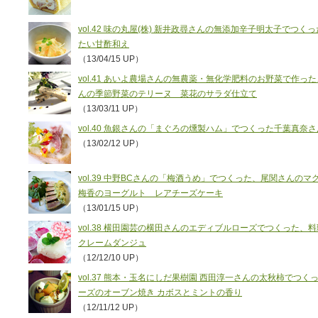
vol.42 味の丸屋(株) 新井政尋さんの無添加辛子明太子で
たい甘酢和え
（13/04/15 UP）
vol.41 あいよ農場さんの無農薬・無化学肥料のお野菜で作
んの季節野菜のテリーヌ 菜花のサラダ仕立て
（13/03/11 UP）
vol.40 魚銀さんの「まぐろの燻製ハム」でつくった千葉真奈
（13/02/12 UP）
vol.39 中野BCさんの「梅酒うめ」でつくった、尾関さんの
梅香のヨーグルト レアチーズケーキ
（13/01/15 UP）
vol.38 横田園芸の横田さんのエディブルローズでつくった、
クレームダンジュ
（12/12/10 UP）
vol.37 熊本・玉名にしだ果樹園 西田淳一さんの太秋柿でつ
ーズのオーブン焼き カボスとミントの香り
（12/11/12 UP）