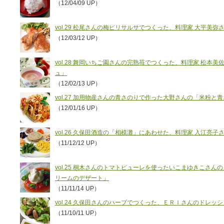
（12/04/09 UP）
vol.29 松尾さんの梅ピリサルサでつくった、料理家 大平美
（12/03/12 UP）
vol.28 舞岡いちご園さんの完熟苺でつくった、料理家 松本
ュ」
（12/02/13 UP）
vol.27 加用物産さんの青さのりで作った大野さんの「米粉
（12/01/16 UP）
vol.26 久保田酒造の「相模灘」にあわせた、料理家 入江亮
（11/12/12 UP）
vol.25 桐木さんのトマトピューレを使ったいこまゆきこさ
リームのデザート」
（11/11/14 UP）
vol.24 久保田さんのハーブでつくった、ＥＲＩさんのドレ
（11/10/11 UP）