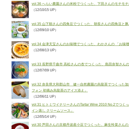
vol.36 へらい農園さんの米粉でつくった、下田さんのモチモ
（12/10/15 UP）
vol.35 山下順さんの四角豆でつくった、朝長さんの四角豆
（12/09/10 UP）
vol.34 会津天宝さんのお味噌でつくった、わかさんの 「お
（12/08/13 UP）
vol.33 長野県千曲市 高松さんの杏でつくった、島田奈智さ
（12/07/09 UP）
vol.32 奈良県大和郡山市 健一自然農園の烏龍茶でつくっ
フォン 初摘み烏龍茶のアイス添え」
（12/06/11 UP）
vol.31 ヒトミワイナリーさんのTartar Wine 2010 No
イン蒸し クリームソース」
（12/05/14 UP）
vol.30 芦田さんの京都丹波産小豆でつくった、麻生怜菜さん