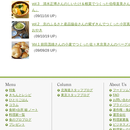
vol.3 清水正博さんのしいたけ＆根菜でつくった伯母直美
ん」
（09/11/16 UP）
vol.2 京のふるさと産品協会さんの紫ずきんでつくった小
おやき
（09/10/19 UP）
Vol.1 前田茂雄さんの小麦でつくった佐々木京美さんのベーグ
（09/09/28 UP）
特集
北海道スタッフブログ
フードソム
きちんとレシピ
東京スタッフブログ
FAQ
ひとりごはん
お問い合わ
コラム
プライバシ
食材×台所 秘 ノート
著作権・免
料理家一覧
運営会社
食のプロブログ
料理家募集
プレゼント
ビジネスメ
料理家への