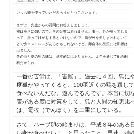
先生の魅力に、すっかりハマっている生産者の柏葉です。
いつも卵を使っていただきありがとうございます。
まずは、先生からの質問にお答えしましょう。
鶏は寒さに強いので、その影響は表れません。唯一、外が凍ってしま
って、滑ってけがをするといけないので、鶏が外を走りまわれないこ
とで少々ストレスがあるかもしれないけど、卵自体の品質には影響は
出ません。
冬の卵と夏の卵の味は、基本的にはありません。１年を通じて配合飼
料だからね。
一番の苦労は、「害獣」。過去に４回、狐に
度狐がやってくると、100羽近くの鶏を殺し
食べないんだな。遊んでるんです。本当に切
害がある度に対策をして、狐と人間の知恵比
は、電牧（でんぼく）を二重にしている。
さて、ハーブ卵の始まりは、平成８年のある
い卵が食べたい！」と思ったこと。早速、特