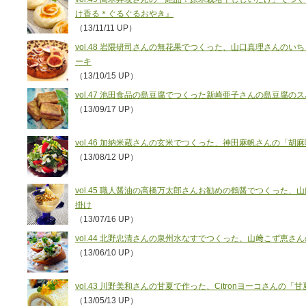
け香る＊ぐるぐるおやき』
（13/11/11 UP）
vol.48 岩隈研司さんの無花果でつくった、山口真理さんの
ーキ
（13/10/15 UP）
vol.47 池田食品の島豆腐でつくった新崎亜子さんの島豆腐の
（13/09/17 UP）
vol.46 加納米蔵さんの玄米でつくった、神田麻帆さんの「胡
（13/08/12 UP）
vol.45 職人醤油の高橋万太郎さんお勧めの鶴醤でつくった、山
掛け
（13/07/16 UP）
vol.44 北野忠清さんの泉州水なすでつくった、山﨑こず恵
（13/06/10 UP）
vol.43 川野美和さんの甘夏で作った、Citronヨーコさん
（13/05/13 UP）