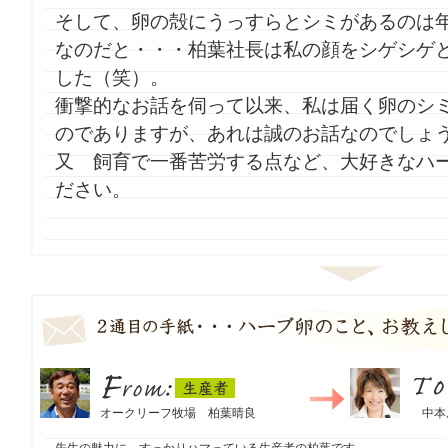
そして、卵の殻にうっすらとシミがあるのは
なのだと・・・柏葉社長は私の顔をシゲシゲ
した（笑）。
衝撃的なお話を伺って以来、私は届く卵のシ
のでありますが、あれは誠のお話なのでし
又 飼育で一番苦労する点など、大好きなハ
ださい。
生産者
From：
オークリーフ牧場 柏葉晴良
To：
中本