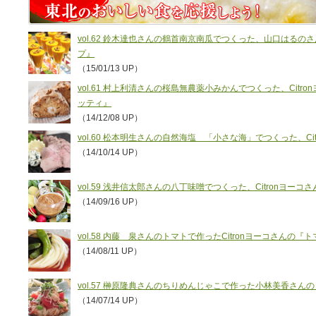
vol.62 鈴木達也さんの鶴首南京南瓜でつくった、山口はる
プ』
（15/01/13 UP）
vol.61 村上利清さんの桜島無農薬小みかんでつくった、Cit
ッティ』
（14/12/08 UP）
vol.60 松本明生さんの自然海塩 「小さな海」でつくった、C
（14/10/14 UP）
vol.59 浅井信太郎さんの八丁味噌でつくった、Citronヨー
（14/09/16 UP）
vol.58 内藤 泉さんのトマトで作ったCitronヨーコさんの『
（14/08/11 UP）
vol.57 榊原隆典さんのちりめんじゃこで作った小林美香さ
（14/07/14 UP）