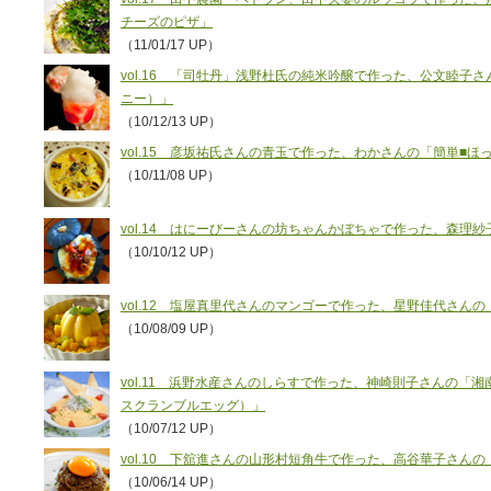
チーズのピザ」
（11/01/17 UP）
vol.16 「司牡丹」浅野杜氏の純米吟醸で作った、公文睦子さ
ニー）」
（10/12/13 UP）
vol.15 彦坂祐氏さんの青玉で作った、わかさんの「簡単■
（10/11/08 UP）
vol.14 はにーびーさんの坊ちゃんかぼちゃで作った、森理
（10/10/12 UP）
vol.12 塩屋真里代さんのマンゴーで作った、星野佳代さん
（10/08/09 UP）
vol.11 浜野水産さんのしらすで作った、神崎則子さんの「
スクランブルエッグ）」
（10/07/12 UP）
vol.10 下舘進さんの山形村短角牛で作った、高谷華子さん
（10/06/14 UP）