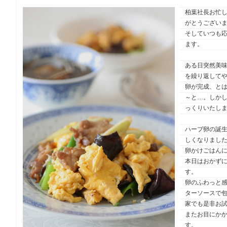
柏葉社長お忙
がとうござい
そしていつも
ます。
ある日突然美
を繰り返して
卵が完成、とは
～と…。しか
っくりいたし
ハーブ卵の誕
しくなりまし
卵かけごはん
本日はおかず
す。
卵のふわっと
ターソースで
家でも是非お
またお目にか
す。