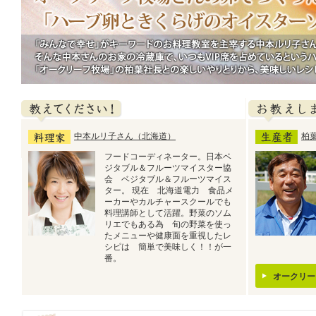
「みんなで幸せ」がキーワードのお料理教室を主宰する中本ルリ子さんは、
蔵庫で、いつもVIP席を占めているというハーブ卵を育てた「オークリーフ
ら、美味しいレシピが完成しました。
教えてください
お教えします！
中本ルリ子さん（北海道）
柏
フードコーディネーター。日本ベ
ジタブル＆フルーツマイスター協
会 ベジタブル＆フルーツマイス
ター。 現在 北海道電力 食品メ
ーカーやカルチャースクールでも
料理講師として活躍。野菜のソム
リエでもある為 旬の野菜を使っ
たメニューや健康面を重視したレ
シピは 簡単で美味しく！！が一
番。
オークリー