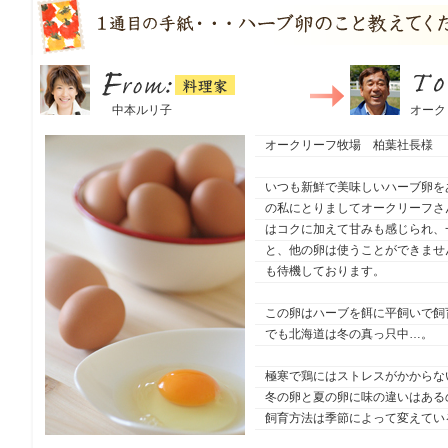
料理家
From：
中本ルリ子
To：
オーク
オークリーフ牧場 柏葉社長様
いつも新鮮で美味しいハーブ卵を
の私にとりましてオークリーフさ
はコクに加えて甘みも感じられ、
と、他の卵は使うことができませ
も待機しております。
この卵はハーブを餌に平飼いで
でも北海道は冬の真っ只中…。
極寒で鶏にはストレスがかから
冬の卵と夏の卵に味の違いはある
飼育方法は季節によって変えてい