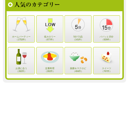
ホームパーティー
低カロリー
5分で1品
パパッと15分
（1752件）
（677件）
（141件）
（929件）
お酒に合う
定番料理
薬膳＆マクロビ
スイーツ
（282件）
（282件）
（404件）
（767件）