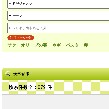
サケ
オリーブの実
ネギ
パスタ
卵
検索件数
全：879 件