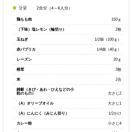
2合分（4～6人分）
鶏もも肉
150ｇ
（下味）塩レモン（輪切り）
2枚
玉ねぎ
1/2個（100ｇ）
赤パプリカ
1/4個（40ｇ）
レーズン
20ｇ
椎茸
3枚
米
2合
雑穀（きび・あわ・ひえなどの小
粒のもの）
大さじ2
（A）オリーブオイル
大さじ1
（A）にんにく（みじん切り）
1/2かけ
カレー粉
小さじ4