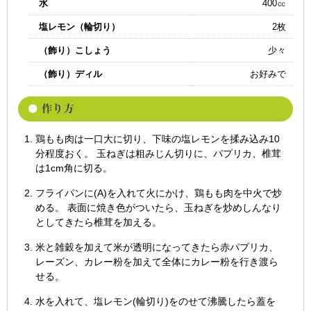
水
400㏄
塩レモン（輪切り）
2枚
（飾り）こしょう
少々
（飾り）ディル
お好みで
鶏もも肉は一口大に切り、下味の塩レモンを揉み込み10
分程度おく。 玉ねぎは粗みじん切りに、パプリカ、椎茸
は1cm角に切る。
フライパンに(A)を入れて火にかけ、鶏もも肉を中火で炒
める。 表面に焼き色がついたら、玉ねぎを炒めしんなり
としてきたら椎茸を加える。
米と雑穀を加えて米が透明になってきたら赤パプリカ、
レーズン、カレー粉を加えて全体にカレー粉を行き渡ら
せる。
水を入れて、塩レモン(輪切り)をのせて沸騰したら蓋を