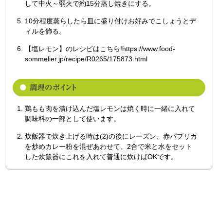
して中火～弱火で約15分蒸し焼きにする。
10分程度蒸らしたら皿に盛り付けお好みでこしょうとデ
ィルを飾る。
【塩レモン】のレシピはこちら!https://www.food-
sommelier.jp/recipe/R0265/175873.html
鶏もも肉を漬け込んだ塩レモンは焼く時に一緒に入れて
調味料の一部として使います。
炊飯器で炊き上げる時は(2)の後にレーズン、赤パプリカ
を炒めカレー粉を混ぜあわせて、2合で米と水をセット
した炊飯器にこれを入れて普通に炊けばOKです。