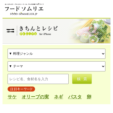
サケ
オリーブの実
ネギ
パスタ
卵