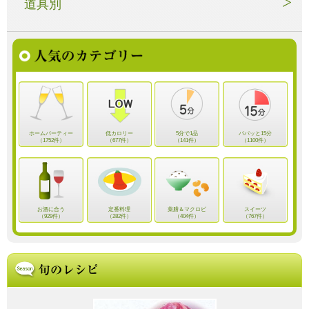
道具別
ホームパーティー
低カロリー
5分で1品
パパッと15分
（1752件）
（677件）
（141件）
（1100件）
お酒に合う
定番料理
薬膳＆マクロビ
スイーツ
（929件）
（282件）
（404件）
（767件）