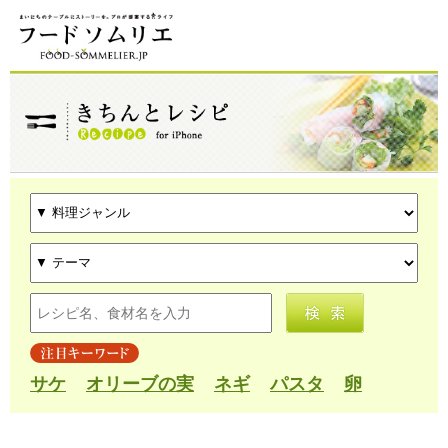
サケ
オリーブの実
ネギ
パスタ
卵