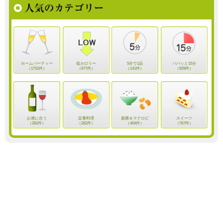
ホームパーティー
低カロリー
5分で1品
パパッと15分
（1752件）
（677件）
（141件）
（929件）
お酒に合う
定番料理
薬膳＆マクロビ
スイーツ
（282件）
（282件）
（404件）
（767件）