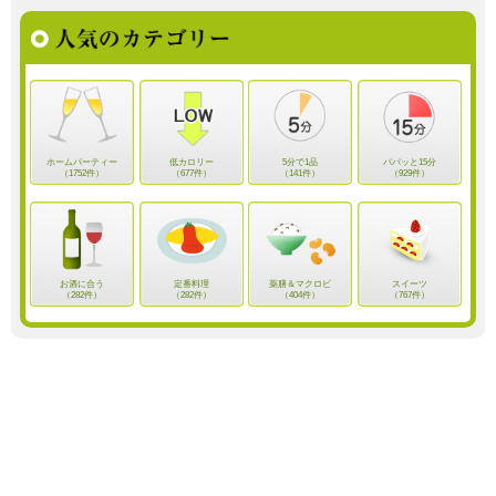
ホームパーティー
低カロリー
5分で1品
パパッと15分
（1752件）
（677件）
（141件）
（929件）
お酒に合う
定番料理
薬膳＆マクロビ
スイーツ
（282件）
（282件）
（404件）
（767件）