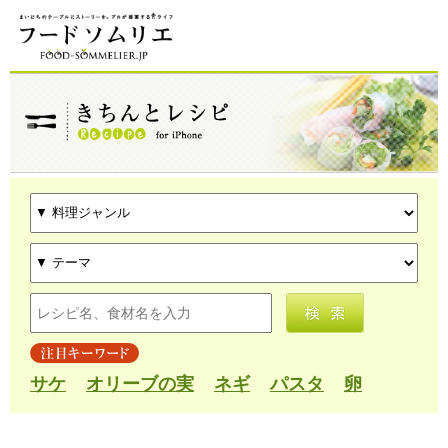
サケ
オリーブの実
ネギ
パスタ
卵