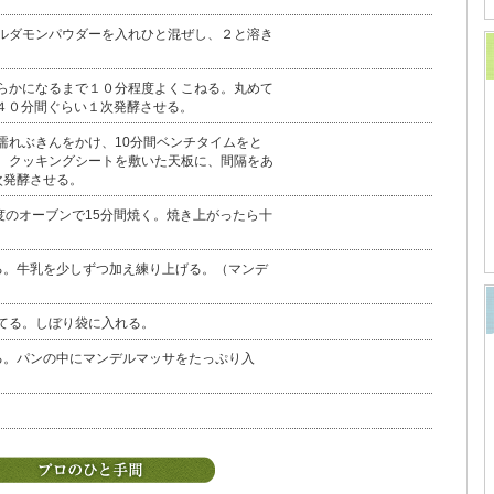
ルダモンパウダーを入れひと混ぜし、２と溶き
らかになるまで１０分程度よくこねる。丸めて
４０分間ぐらい１次発酵させる。
濡れぶきんをかけ、10分間ベンチタイムをと
、クッキングシートを敷いた天板に、間隔をあ
次発酵させる。
度のオーブンで15分間焼く。焼き上がったら十
る。牛乳を少しずつ加え練り上げる。（マンデ
てる。しぼり袋に入れる。
る。パンの中にマンデルマッサをたっぷり入
。