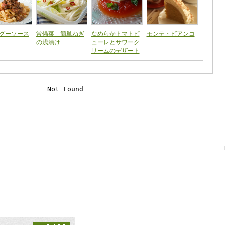
グーソース
常備菜 簡単ねぎ
なめらかトマトピ
モンテ・ビアンコ
の浅漬け
ューレとサワーク
リームのデザート