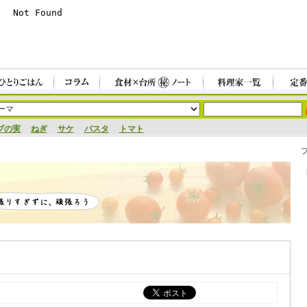
ブの実
ねぎ
サケ
パスタ
トマト