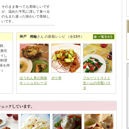
そのまま食べても美味しいです
が、温めた牛乳に浸して食べる
のもまた違った味わいで美味し
いです。
神戸 稚輪
さん の新着レシピ （全
13
件）
師。
生責任
テイし
の料理
味を持
ニッ
ほうれん草の簡単
ポケ丼
フルーツトマトと
キッシュロレーヌ
生ハムの冷製パス
タ