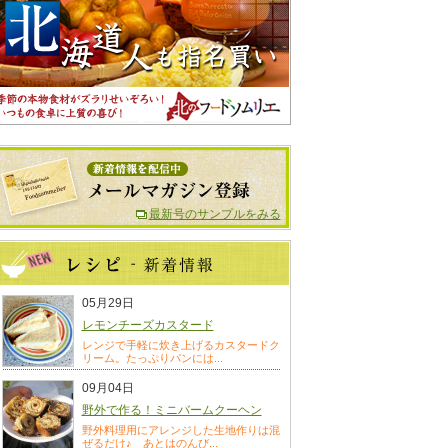
最新号のサンプルをみる
05月29日
レモンチーズカスタード
レンジで手軽に炊き上げるカスタードク
リーム。たっぷりパンには...
09月04日
野外で作る！ミニバームクーヘン
野外料理用にアレンジした生地作りは混
ぜるだけ♪ あとはのんび...