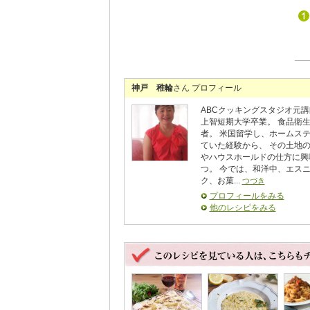
神戸 稚輪
さん プロフィール
ABCクッキングスタジオ元講
上智短期大学卒業。 食品衛
者。 米国留学し、ホームス
ていた経験から、 その土地
やハウスホールドの仕方に興
つ。 今では、和洋中、エス
ク、お菓...
つづき
プロフィールをみる
他のレシピをみる