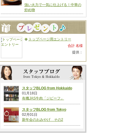
強い火力で一気に仕上げる！中華の
炒め物
トップページ用エントリー
合計 名様
提供：
スタッフBLOG from Hokkaido
01月18日
有機JAS牛肉「ジビーフ」
スタッフBLOG from Tokyo
02月01日
新年会のおみやげ その2