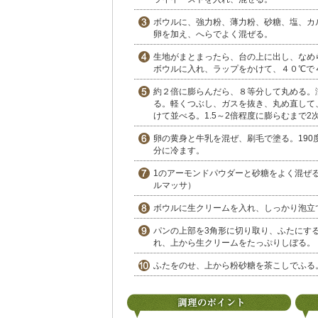
ボウルに、強力粉、薄力粉、砂糖、塩、カ
卵を加え、へらでよく混ぜる。
生地がまとまったら、台の上に出し、なめ
ボウルに入れ、ラップをかけて、４０℃で
約２倍に膨らんだら、８等分して丸める。
る。軽くつぶし、ガスを抜き、丸め直して
けて並べる。1.5～2倍程度に膨らむまで2
卵の黄身と牛乳を混ぜ、刷毛で塗る。190
分に冷ます。
1のアーモンドパウダーと砂糖をよく混ぜ
ルマッサ）
ボウルに生クリームを入れ、しっかり泡立
パンの上部を3角形に切り取り、ふたにす
れ、上から生クリームをたっぷりしぼる。
ふたをのせ、上から粉砂糖を茶こしでふる