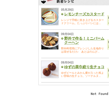
05月29日
レモンチーズカスタード
レンジで手軽に炊き上げるカスター
ドクリーム。たっぷりパンには...
09月04日
野外で作る！ミニバーム
クーヘン
野外料理用にアレンジした生地作り
は混ぜるだけ♪ あとはのんび...
09月04日
ゆずの茶巾絞り生チョコ
ゆずピールとみかん蜜が入った程よ
い苦味の生チョコ。ソーテルヌ...