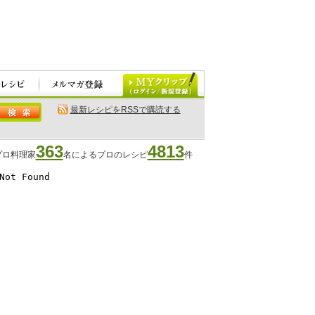
最新レシピをRSSで購読する
363
4813
プロ料理家
名によるプロのレシピ
件