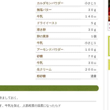
カルダモンパウダー
小さじ１
無塩バター
３０ｇ
牛乳
１４０㏄
ドライイースト
５ｇ
溶き卵
３０ｇ
卵の黄身
１個
牛乳
小さじ１
アーモンドパウダー
１００ｇ
砂糖
７０ｇ
牛乳
３０㏄
生クリーム
２００㏄
粉砂糖
適量
冷ましておく。
す。牛乳を加え、人肌程度の温度になったらド