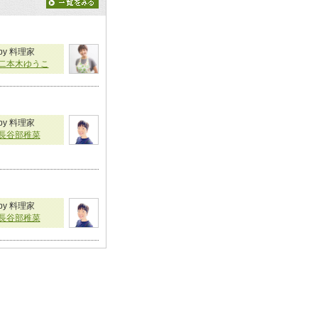
by 料理家
二本木ゆうこ
by 料理家
長谷部稚菜
by 料理家
長谷部稚菜