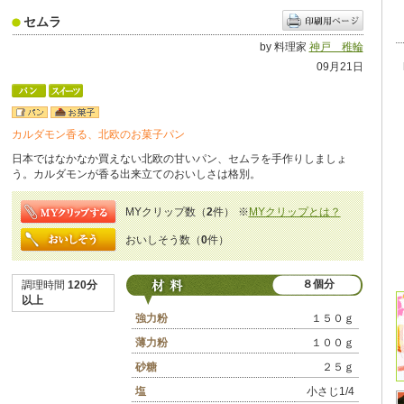
セムラ
by 料理家
神戸 稚輪
09月21日
カルダモン香る、北欧のお菓子パン
日本ではなかなか買えない北欧の甘いパン、セムラを手作りしましょ
う。カルダモンが香る出来立てのおいしさは格別。
MYクリップ数（
2
件）
※
MYクリップとは？
おいしそう数（
0
件）
８個分
調理時間
120分
以上
強力粉
１５０ｇ
薄力粉
１００ｇ
砂糖
２５ｇ
塩
小さじ1/4