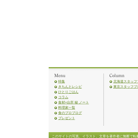
特集
北海道スタッフ
きちんとレシピ
東京スタッフブ
ひとりごはん
コラム
食材×台所 秘 ノート
料理家一覧
食のプロブログ
プレゼント
このサイトの写真、イラスト、文章を著作者に無断で転