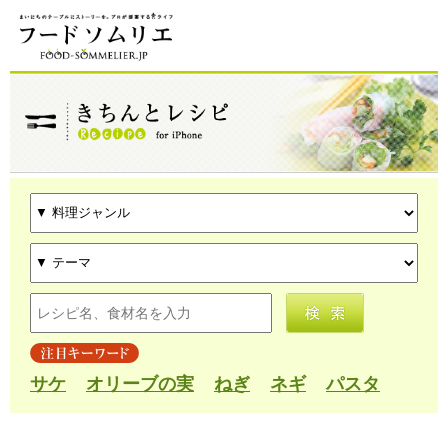
サケ
オリーブの実
ねぎ
ネギ
パスタ