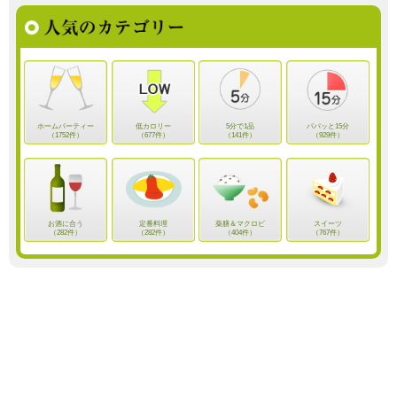
ホームパーティー
低カロリー
5分で1品
パパッと15分
（1752件）
（677件）
（141件）
（929件）
お酒に合う
定番料理
薬膳＆マクロビ
スイーツ
（282件）
（282件）
（404件）
（767件）