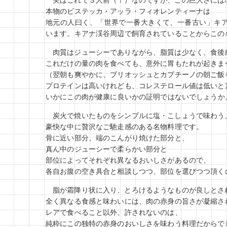
実はこれで３人前（！）なのですが、この巨大さには
本物のビステッカ・アッラ・フィオレンティーナは
地元の人曰く、「世界で一番大きくて、一番古い」キ
います。キアナ渓谷周辺で飼育されていることからこの
肉質はジューシーでありながら、脂質は少なく、食後
これだけの量の肉を食べても、意外に胃もたれが起きま
（翌朝も爽やかに、ブリオッシュとカプチーノの朝ご飯
プロテインは高いけれども、コレステロール値は低いと
いかにこの肉が健康に良いかの証明ではないでしょうか
炭火で焼いたものをシンプルに塩・こしょうで味わう
豪快な中に贅沢なご馳走感のある名物料理です。
骨に近い部分、端のこんがり焼けた部分と、
真ん中のジューシーで柔らかい部分と
部位によってそれぞれ異なるおいしさがあるので、
各自お腹の空き具合と相談しつつ、部位を選びつつ頂く
脂が霜降り状に入り、とろけるようなものが良しとさ
全く異なる食感と味わいには、肉の赤身の旨さが凝縮さ
レアで食べること以外、許されないのは、
純粋にこの独特の赤身のおいしさを味わう料理だからで