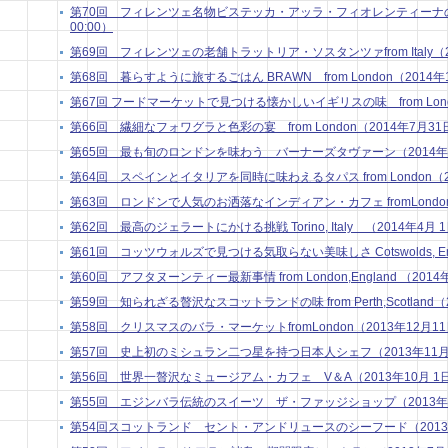
第70回 フィレンツェ名物ビステッカ・アッラ・フィオレンティーナの話 from
00:00）
第69回 フィレンツェの老舗トラットリア・ソスタンツァfrom Italy（201
第68回 暮らすように旅するごはん BRAWN from London（2014年10
第67回 フードマーケットで見つける懐かしいイギリスの味 from London
第66回 繊細なフォワグラと色彩の宴 from London（2014年7月31日 
第65回 最も旬のロンドンを味わう バーナーズタヴァーン（2014年7月 
第64回 スペインとイタリアを同時に味わえるタパス from London（201
第63回 ロンドンで人気のお洒落なインディアン・カフェ fromLondon（2
第62回 最高のジェラートにかける挑戦 Torino, Italy （2014年4月 1日
第61回 コッツウォルズで見つける気取らない美味しさ Cotswolds, Engla
第60回 アフタヌーンティー最新事情 from London,England （2014年
第59回 知られざる贅沢なスコットランドの味 from Perth,Scotland（20
第58回 クリスマスのバラ・マーケットfromLondon（2013年12月11日
第57回 史上初のミシュラン二つ星を持つ日本人シェフ（2013年11月 5
第56回 世界一贅沢なミュージアム・カフェ V＆A（2013年10月 1日 
第55回 エジンバラ伝統のスイーツ ザ・ファッジショップ（2013年9月 
第54回スコットランド セント・アンドリュースのシーフード（2013年8月