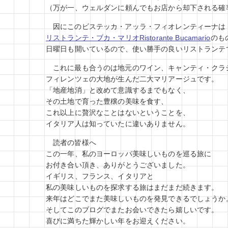
（万が一、ウェルダンに頼んでもお店から却下される確
因にこのビステッカ・アッラ・フィオレンティーナは
リストランテ・ブカ・マリオRistorante Bucamario
のも
日曜日も開いているので、使い勝手の良いリストランテ
これに最も合うのは地元のワイン、キャンティ・クラ
フィレンツェの大地が生んだ二大マリアージュです。
「地産地消」と改めて意識するまでもなく、
その土地で育った豊穣の美味を食す、
これ以上に贅沢なことはないということを、
イタリア人は知っていたに違いありません。
読者の皆様へ
この一年、私のヨーロッパ美味しいものを巡る旅に
お付き合い頂き、ありがとうございました。
イギリス、フランス、イタリアと
私の美味しいものを探求する旅はまだまだ続きます。
来年はどこでまた美味しいものを発見できるでしょうか
そしてこのブログでまたお会いできたら嬉しいです。
喜びに満ちた輝かしい年をお迎えください。