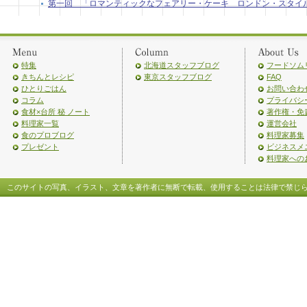
第一回 「ロマンティックなフェアリー・ケーキ ロンドン・スタイル」（2
特集
北海道スタッフブログ
フードソム
きちんとレシピ
東京スタッフブログ
FAQ
ひとりごはん
お問い合わ
コラム
プライバシ
食材×台所 秘 ノート
著作権・免
料理家一覧
運営会社
食のプロブログ
料理家募集
プレゼント
ビジネスメ
料理家への
このサイトの写真、イラスト、文章を著作者に無断で転載、使用することは法律で禁じ