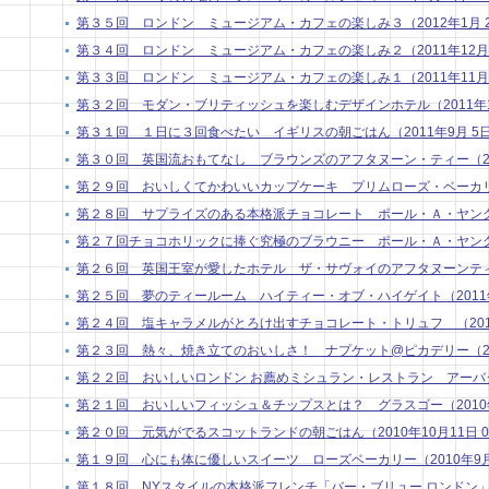
第３５回 ロンドン ミュージアム・カフェの楽しみ３（2012年1月 2日 
第３４回 ロンドン ミュージアム・カフェの楽しみ２（2011年12月 5日
第３３回 ロンドン ミュージアム・カフェの楽しみ１（2011年11月 7日
第３２回 モダン・ブリティッシュを楽しむデザインホテル（2011年10月
第３１回 １日に３回食べたい イギリスの朝ごはん（2011年9月 5日 0
第３０回 英国流おもてなし ブラウンズのアフタヌーン・ティー（2011年
第２９回 おいしくてかわいいカップケーキ プリムローズ・ベーカリー（20
第２８回 サプライズのある本格派チョコレート ポール・Ａ・ヤング２（20
第２７回チョコホリックに捧ぐ究極のブラウニー ポール・Ａ・ヤング１（20
第２６回 英国王室が愛したホテル ザ・サヴォイのアフタヌーンティー（2
第２５回 夢のティールーム ハイティー・オブ・ハイゲイト（2011年3月
第２４回 塩キャラメルがとろけ出すチョコレート・トリュフ （2011年2
第２３回 熱々、焼き立てのおいしさ！ ナプケット@ピカデリー（2011年
第２２回 おいしいロンドン お薦めミシュラン・レストラン アーバタス （
第２１回 おいしいフィッシュ＆チップスとは？ グラスゴー（2010年11
第２０回 元気がでるスコットランドの朝ごはん（2010年10月11日 00
第１９回 心にも体に優しいスイーツ ローズベーカリー（2010年9月13
第１８回 NYスタイルの本格派フレンチ「バー・ブリュー ロンドン」（201