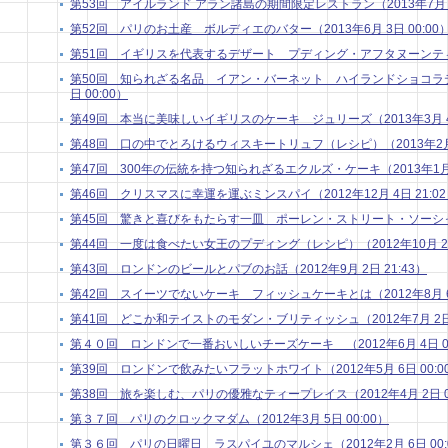
第53回 アイルランド アラン諸島の期間限定レストラン（2013年7月 1日
第52回 パリのお土産 ボルディエのバター（2013年6月 3日 00:00
第51回 イギリスを代表するデザート プディング・アフタヌーンティー（2
第50回 知られざる名品 イアン・バーネット ハイランドショコラティ
日 00:00）
第49回 本当に美味しいイギリスのケーキ ジュリーズ（2013年3月 4日
第48回 口の中でとろけるウィスキートリュフ（レシピ）（2013年2月 4
第47回 300年の伝統を持つ知られざるエクルズ・ケーキ（2013年1月 7
第46回 クリスマスに幸運を運ぶミンスパイ（2012年12月 4日 21:0
第45回 驚きと喜びをもたらす一皿 ポーレン・ストリート・ソーシャル （
第44回 一度は食べたい女王のプディング（レシピ）（2012年10月 2日 
第43回 ロンドンのビールとパブのお話（2012年9月 2日 21:43）
第42回 スイーツでないケーキ フィッシュケーキとは（2012年8月 6日
第41回 どこか和テイストのモダン・ブリティッシュ（2012年7月 2日 
第４０回 ロンドンで一番おいしいチーズケーキ （2012年6月 4日 00
第39回 ロンドンで飲みたいフラットホワイト（2012年5月 6日 00:0
第38回 旅を楽しむ、パリの優雅なティープレイス（2012年4月 2日 01
第３７回 パリのクロックマダム（2012年3月 5日 00:00）
第３６回 パリの日曜日 ラスパイユのマルシェ（2012年2月 6日 00: