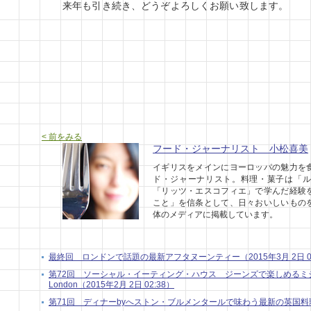
来年も引き続き、どうぞよろしくお願い致します。
< 前をみる
フード・ジャーナリスト 小松喜美
イギリスをメインにヨーロッパの魅力を
ド・ジャーナリスト。料理・菓子は「ル
「リッツ・エスコフィエ」で学んだ経験
こと」を信条として、日々おいしいもの
体のメディアに掲載しています。
最終回 ロンドンで話題の最新アフタヌーンティー（2015年3月 2日 04
第72回 ソーシャル・イーティング・ハウス ジーンズで楽しめるミシ
London（2015年2月 2日 02:38）
第71回 ディナーbyへストン・ブルメンタールで味わう最新の英国料理in Lo