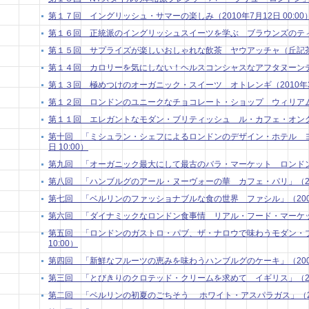
第１７回 イングリッシュ・サマーの楽しみ（2010年7月12日 00:00
第１６回 正統派のイングリッシュスイーツを学ぶ ブラウンズのティートリ
第１５回 サプライズが楽しいおしゃれな飲茶 ヤウアッチャ（丘記茶苑）（
第１４回 カロリーを気にしない！ヘルスコンシャスなアフタヌーンティー（
第１３回 極めつけのオーガニック・スイーツ オトレンギ（2010年3月 
第１２回 ロンドンのユニークなチョコレート・ショップ ウィリアム・カー
第１１回 エレガントなモダン・ブリティッシュ ル・カフェ・オングレ（2
第十回 「ミシュラン・シェフによるロンドンのデザイン・ホテル ヨー
日 10:00）
第九回 「オーガニック最大にして最古のバラ・マーケット ロンドン」 （2
第八回 「ハンブルグのアール・ヌーヴォーの華 カフェ・パリ」（2009年
第七回 「ベルリンのファッショナブルな食の世界 ファシル」（2009年9
第六回 「ダイナミックなロンドン食事情 リアル・フード・マーケット」 
第五回 「ロンドンのガストロ・パブ、ザ・ナロウで味わうモダン・ブリ
10:00）
第四回 「新鮮なフルーツの恵みを味わうハンブルグのケーキ」（2009年7
第三回 「とびきりのクロテッド・クリームを求めて イギリス」（2009年
第二回 「ベルリンの初夏のごちそう ホワイト・アスパラガス」（2009