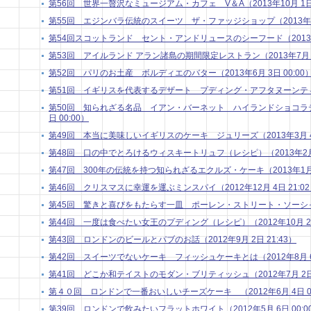
第56回 世界一贅沢なミュージアム・カフェ V＆A（2013年10月 1日 
第55回 エジンバラ伝統のスイーツ ザ・ファッジショップ（2013年9月 
第54回スコットランド セント・アンドリュースのシーフード（2013年8月
第53回 アイルランド アラン諸島の期間限定レストラン（2013年7月 1日
第52回 パリのお土産 ボルディエのバター（2013年6月 3日 00:00
第51回 イギリスを代表するデザート プディング・アフタヌーンティー（2
第50回 知られざる名品 イアン・バーネット ハイランドショコラティ
日 00:00）
第49回 本当に美味しいイギリスのケーキ ジュリーズ（2013年3月 4日
第48回 口の中でとろけるウィスキートリュフ（レシピ）（2013年2月 4
第47回 300年の伝統を持つ知られざるエクルズ・ケーキ（2013年1月 7
第46回 クリスマスに幸運を運ぶミンスパイ（2012年12月 4日 21:0
第45回 驚きと喜びをもたらす一皿 ポーレン・ストリート・ソーシャル （
第44回 一度は食べたい女王のプディング（レシピ）（2012年10月 2日 
第43回 ロンドンのビールとパブのお話（2012年9月 2日 21:43）
第42回 スイーツでないケーキ フィッシュケーキとは（2012年8月 6日
第41回 どこか和テイストのモダン・ブリティッシュ（2012年7月 2日 
第４０回 ロンドンで一番おいしいチーズケーキ （2012年6月 4日 00
第39回 ロンドンで飲みたいフラットホワイト（2012年5月 6日 00:0