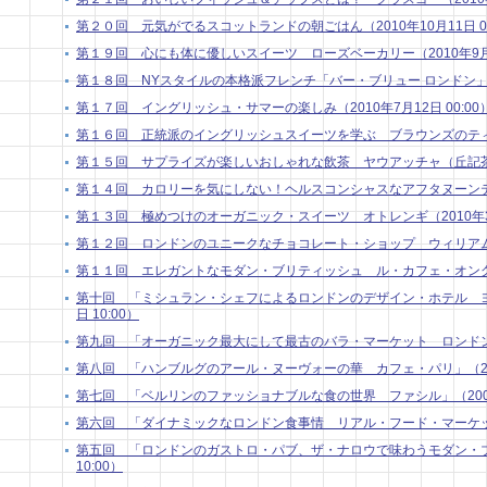
第２０回 元気がでるスコットランドの朝ごはん（2010年10月11日 00
第１９回 心にも体に優しいスイーツ ローズベーカリー（2010年9月13
第１８回 NYスタイルの本格派フレンチ「バー・ブリュー ロンドン」（201
第１７回 イングリッシュ・サマーの楽しみ（2010年7月12日 00:00
第１６回 正統派のイングリッシュスイーツを学ぶ ブラウンズのティートリ
第１５回 サプライズが楽しいおしゃれな飲茶 ヤウアッチャ（丘記茶苑）（
第１４回 カロリーを気にしない！ヘルスコンシャスなアフタヌーンティー（
第１３回 極めつけのオーガニック・スイーツ オトレンギ（2010年3月 
第１２回 ロンドンのユニークなチョコレート・ショップ ウィリアム・カー
第１１回 エレガントなモダン・ブリティッシュ ル・カフェ・オングレ（2
第十回 「ミシュラン・シェフによるロンドンのデザイン・ホテル ヨー
日 10:00）
第九回 「オーガニック最大にして最古のバラ・マーケット ロンドン」 （2
第八回 「ハンブルグのアール・ヌーヴォーの華 カフェ・パリ」（2009年
第七回 「ベルリンのファッショナブルな食の世界 ファシル」（2009年9
第六回 「ダイナミックなロンドン食事情 リアル・フード・マーケット」 
第五回 「ロンドンのガストロ・パブ、ザ・ナロウで味わうモダン・ブリ
10:00）