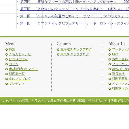
第四回 「新鮮なフルーツの恵みを味わうハンブルグのケーキ」（2009年7
第三回 「とびきりのクロテッド・クリームを求めて イギリス」（2009年
第二回 「ベルリンの初夏のごちそう ホワイト・アスパラガス」（2009
第一回 「ロマンティックなフェアリー・ケーキ ロンドン・スタイル」（2
特集
北海道スタッフブログ
フードソム
きちんとレシピ
東京スタッフブログ
FAQ
ひとりごはん
お問い合わ
コラム
プライバシ
食材×台所 秘 ノート
著作権・免
料理家一覧
運営会社
食のプロブログ
料理家募集
プレゼント
ビジネスメ
料理家への
このサイトの写真、イラスト、文章を著作者に無断で転載、使用することは法律で禁じ