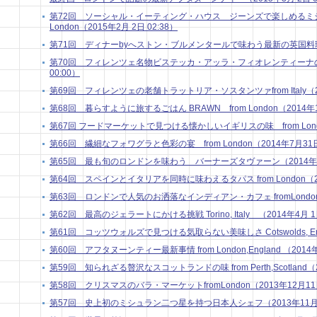
第72回 ソーシャル・イーティング・ハウス ジーンズで楽しめるミシ
London（2015年2月 2日 02:38）
第71回 ディナーbyへストン・ブルメンタールで味わう最新の英国料理in Lo
第70回 フィレンツェ名物ビステッカ・アッラ・フィオレンティーナの話 from
00:00）
第69回 フィレンツェの老舗トラットリア・ソスタンツァfrom Italy（201
第68回 暮らすように旅するごはん BRAWN from London（2014年10
第67回 フードマーケットで見つける懐かしいイギリスの味 from London
第66回 繊細なフォワグラと色彩の宴 from London（2014年7月31日 
第65回 最も旬のロンドンを味わう バーナーズタヴァーン（2014年7月 
第64回 スペインとイタリアを同時に味わえるタパス from London（201
第63回 ロンドンで人気のお洒落なインディアン・カフェ fromLondon（2
第62回 最高のジェラートにかける挑戦 Torino, Italy （2014年4月 1日
第61回 コッツウォルズで見つける気取らない美味しさ Cotswolds, Engla
第60回 アフタヌーンティー最新事情 from London,England （2014年
第59回 知られざる贅沢なスコットランドの味 from Perth,Scotland（20
第58回 クリスマスのバラ・マーケットfromLondon（2013年12月11日
第57回 史上初のミシュラン二つ星を持つ日本人シェフ（2013年11月 5