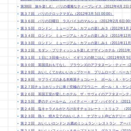
第38回 旅を楽しむ、パリの優雅なティープレイス（2012年4月 2日 01
第３７回 パリのクロックマダム（2012年3月 5日 00:00）
第３６回 パリの日曜日 ラスパイユのマルシェ（2012年2月 6日 00:
第３５回 ロンドン ミュージアム・カフェの楽しみ３（2012年1月 2日 
第３４回 ロンドン ミュージアム・カフェの楽しみ２（2011年12月 5日
第３３回 ロンドン ミュージアム・カフェの楽しみ１（2011年11月 7日
第３２回 モダン・ブリティッシュを楽しむデザインホテル（2011年10月
第３１回 １日に３回食べたい イギリスの朝ごはん（2011年9月 5日 0
第３０回 英国流おもてなし ブラウンズのアフタヌーン・ティー（2011年
第２９回 おいしくてかわいいカップケーキ プリムローズ・ベーカリー（20
第２８回 サプライズのある本格派チョコレート ポール・Ａ・ヤング２（20
第２７回チョコホリックに捧ぐ究極のブラウニー ポール・Ａ・ヤング１（20
第２６回 英国王室が愛したホテル ザ・サヴォイのアフタヌーンティー（2
第２５回 夢のティールーム ハイティー・オブ・ハイゲイト（2011年3月
第２４回 塩キャラメルがとろけ出すチョコレート・トリュフ （2011年2
第２３回 熱々、焼き立てのおいしさ！ ナプケット@ピカデリー（2011年
第２２回 おいしいロンドン お薦めミシュラン・レストラン アーバタス （
第２１回 おいしいフィッシュ＆チップスとは？ グラスゴー（2010年11