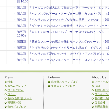
日 10:00）
第九回 「オーガニック最大にして最古のバラ・マーケット ロンドン」 （2
第八回 「ハンブルグのアール・ヌーヴォーの華 カフェ・パリ」（2009年
第七回 「ベルリンのファッショナブルな食の世界 ファシル」（2009年9
第六回 「ダイナミックなロンドン食事情 リアル・フード・マーケット」 
第五回 「ロンドンのガストロ・パブ、ザ・ナロウで味わうモダン・ブリ
10:00）
第四回 「新鮮なフルーツの恵みを味わうハンブルグのケーキ」（2009年7
第三回 「とびきりのクロテッド・クリームを求めて イギリス」（2009年
第二回 「ベルリンの初夏のごちそう ホワイト・アスパラガス」（2009
第一回 「ロマンティックなフェアリー・ケーキ ロンドン・スタイル」（2
特集
北海道スタッフブログ
フードソム
きちんとレシピ
東京スタッフブログ
FAQ
ひとりごはん
お問い合わ
コラム
プライバシ
食材×台所 秘 ノート
著作権・免
料理家一覧
運営会社
食のプロブログ
料理家募集