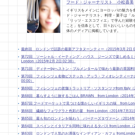
フード・ジャーナリスト 小松喜美
イギリスをメインにヨーロッパの魅力を
ド・ジャーナリスト。料理・菓子は「ル
「リッツ・エスコフィエ」で学んだ経験
こと」を信条として、日々おいしいもの
体のメディアに掲載しています。
最終回 ロンドンで話題の最新アフタヌーンティー（2015年3月 2日 04
第72回 ソーシャル・イーティング・ハウス ジーンズで楽しめるミシ
London（2015年2月 2日 02:38）
第71回 ディナーbyへストン・ブルメンタールで味わう最新の英国料理in Lo
第70回 フィレンツェ名物ビステッカ・アッラ・フィオレンティーナの話 from
00:00）
第69回 フィレンツェの老舗トラットリア・ソスタンツァfrom Italy（201
第68回 暮らすように旅するごはん BRAWN from London（2014年10
第67回 フードマーケットで見つける懐かしいイギリスの味 from London
第66回 繊細なフォワグラと色彩の宴 from London（2014年7月31日 
第65回 最も旬のロンドンを味わう バーナーズタヴァーン（2014年7月 
第64回 スペインとイタリアを同時に味わえるタパス from London（201
第63回 ロンドンで人気のお洒落なインディアン・カフェ fromLondon（2