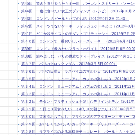
第45回 驚きと喜びをもたらす一皿 ポーレン・ストリート・ソーシャル （
第44回 一度は食べたい女王のプディング（レシピ）（2012年10月 2日 
第43回 ロンドンのビールとパブのお話（2012年9月 2日 21:43）
第42回 スイーツでないケーキ フィッシュケーキとは（2012年8月 6日
第41回 どこか和テイストのモダン・ブリティッシュ（2012年7月 2日 
第４０回 ロンドンで一番おいしいチーズケーキ （2012年6月 4日 00
第39回 ロンドンで飲みたいフラットホワイト（2012年5月 6日 00:0
第38回 旅を楽しむ、パリの優雅なティープレイス（2012年4月 2日 01
第３７回 パリのクロックマダム（2012年3月 5日 00:00）
第３６回 パリの日曜日 ラスパイユのマルシェ（2012年2月 6日 00:
第３５回 ロンドン ミュージアム・カフェの楽しみ３（2012年1月 2日 
第３４回 ロンドン ミュージアム・カフェの楽しみ２（2011年12月 5日
第３３回 ロンドン ミュージアム・カフェの楽しみ１（2011年11月 7日
第３２回 モダン・ブリティッシュを楽しむデザインホテル（2011年10月
第３１回 １日に３回食べたい イギリスの朝ごはん（2011年9月 5日 0
第３０回 英国流おもてなし ブラウンズのアフタヌーン・ティー（2011年
第２９回 おいしくてかわいいカップケーキ プリムローズ・ベーカリー（20
第２８回 サプライズのある本格派チョコレート ポール・Ａ・ヤング２（20