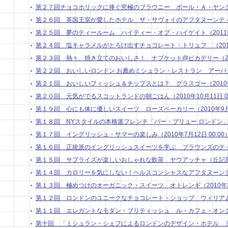
第２７回チョコホリックに捧ぐ究極のブラウニー ポール・Ａ・ヤング１（20
第２６回 英国王室が愛したホテル ザ・サヴォイのアフタヌーンティー（2
第２５回 夢のティールーム ハイティー・オブ・ハイゲイト（2011年3月
第２４回 塩キャラメルがとろけ出すチョコレート・トリュフ （2011年2
第２３回 熱々、焼き立てのおいしさ！ ナプケット@ピカデリー（2011年
第２２回 おいしいロンドン お薦めミシュラン・レストラン アーバタス （
第２１回 おいしいフィッシュ＆チップスとは？ グラスゴー（2010年11
第２０回 元気がでるスコットランドの朝ごはん（2010年10月11日 00
第１９回 心にも体に優しいスイーツ ローズベーカリー（2010年9月13
第１８回 NYスタイルの本格派フレンチ「バー・ブリュー ロンドン」（201
第１７回 イングリッシュ・サマーの楽しみ（2010年7月12日 00:00
第１６回 正統派のイングリッシュスイーツを学ぶ ブラウンズのティートリ
第１５回 サプライズが楽しいおしゃれな飲茶 ヤウアッチャ（丘記茶苑）（
第１４回 カロリーを気にしない！ヘルスコンシャスなアフタヌーンティー（
第１３回 極めつけのオーガニック・スイーツ オトレンギ（2010年3月 
第１２回 ロンドンのユニークなチョコレート・ショップ ウィリアム・カー
第１１回 エレガントなモダン・ブリティッシュ ル・カフェ・オングレ（2
第十回 「ミシュラン・シェフによるロンドンのデザイン・ホテル ヨー