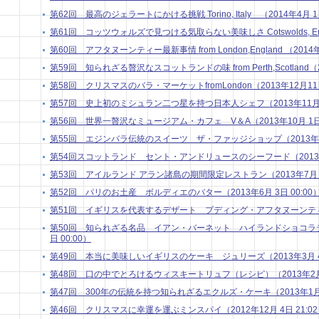
第62回 最高のジェラートにかける挑戦 Torino, Italy （2014年4月 1日
第61回 コッツウォルズで見つける気取らない美味しさ Cotswolds, Engla
第60回 アフタヌーンティー最新事情 from London,England （2014年
第59回 知られざる贅沢なスコットランドの味 from Perth,Scotland（20
第58回 クリスマスのバラ・マーケットfromLondon（2013年12月11日
第57回 史上初のミシュラン二つ星を持つ日本人シェフ（2013年11月 5
第56回 世界一贅沢なミュージアム・カフェ V＆A（2013年10月 1日 
第55回 エジンバラ伝統のスイーツ ザ・ファッジショップ（2013年9月 
第54回スコットランド セント・アンドリュースのシーフード（2013年8月
第53回 アイルランド アラン諸島の期間限定レストラン（2013年7月 1日
第52回 パリのお土産 ボルディエのバター（2013年6月 3日 00:00
第51回 イギリスを代表するデザート プディング・アフタヌーンティー（2
第50回 知られざる名品 イアン・バーネット ハイランドショコラティ
日 00:00）
第49回 本当に美味しいイギリスのケーキ ジュリーズ（2013年3月 4日
第48回 口の中でとろけるウィスキートリュフ（レシピ）（2013年2月 4
第47回 300年の伝統を持つ知られざるエクルズ・ケーキ（2013年1月 7
第46回 クリスマスに幸運を運ぶミンスパイ（2012年12月 4日 21:0