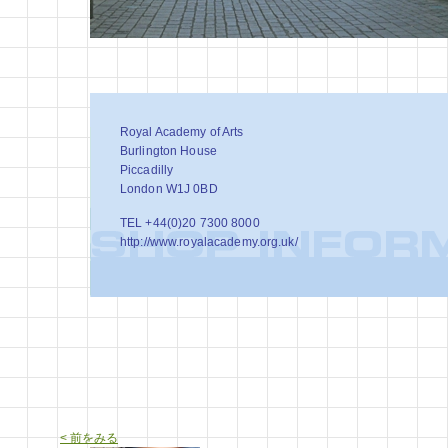
Royal Academy of Arts
Burlington House
Piccadilly
London W1J 0BD
TEL +44(0)20 7300 8000
http://www.royalacademy.org.uk/
< 前をみる