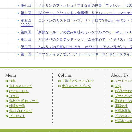
第七回 「ベルリンのファッショナブルな食の世界 ファシル」（2009年9
第六回 「ダイナミックなロンドン食事情 リアル・フード・マーケット」 
第五回 「ロンドンのガストロ・パブ、ザ・ナロウで味わうモダン・ブリ
10:00）
第四回 「新鮮なフルーツの恵みを味わうハンブルグのケーキ」（2009年7
第三回 「とびきりのクロテッド・クリームを求めて イギリス」（2009年
第二回 「ベルリンの初夏のごちそう ホワイト・アスパラガス」（2009
第一回 「ロマンティックなフェアリー・ケーキ ロンドン・スタイル」（2
特集
北海道スタッフブログ
フードソム
きちんとレシピ
東京スタッフブログ
FAQ
ひとりごはん
お問い合わ
コラム
プライバシ
食材×台所 秘 ノート
著作権・免
料理家一覧
運営会社
食のプロブログ
料理家募集
プレゼント
ビジネスメ
料理家への