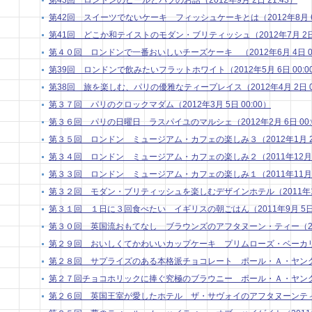
第43回 ロンドンのビールとパブのお話（2012年9月 2日 21:43）
第42回 スイーツでないケーキ フィッシュケーキとは（2012年8月 6日
第41回 どこか和テイストのモダン・ブリティッシュ（2012年7月 2日 
第４０回 ロンドンで一番おいしいチーズケーキ （2012年6月 4日 00
第39回 ロンドンで飲みたいフラットホワイト（2012年5月 6日 00:0
第38回 旅を楽しむ、パリの優雅なティープレイス（2012年4月 2日 01
第３７回 パリのクロックマダム（2012年3月 5日 00:00）
第３６回 パリの日曜日 ラスパイユのマルシェ（2012年2月 6日 00:
第３５回 ロンドン ミュージアム・カフェの楽しみ３（2012年1月 2日 
第３４回 ロンドン ミュージアム・カフェの楽しみ２（2011年12月 5日
第３３回 ロンドン ミュージアム・カフェの楽しみ１（2011年11月 7日
第３２回 モダン・ブリティッシュを楽しむデザインホテル（2011年10月
第３１回 １日に３回食べたい イギリスの朝ごはん（2011年9月 5日 0
第３０回 英国流おもてなし ブラウンズのアフタヌーン・ティー（2011年
第２９回 おいしくてかわいいカップケーキ プリムローズ・ベーカリー（20
第２８回 サプライズのある本格派チョコレート ポール・Ａ・ヤング２（20
第２７回チョコホリックに捧ぐ究極のブラウニー ポール・Ａ・ヤング１（20
第２６回 英国王室が愛したホテル ザ・サヴォイのアフタヌーンティー（2