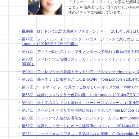
「リッツ・エスコフィエ」で学んだ経験
こと」を信条として、日々おいしいもの
体のメディアに掲載しています。
最終回 ロンドンで話題の最新アフタヌーンティー（2015年3月 2日 04
第72回 ソーシャル・イーティング・ハウス ジーンズで楽しめるミシ
London（2015年2月 2日 02:38）
第71回 ディナーbyへストン・ブルメンタールで味わう最新の英国料理in Lo
第70回 フィレンツェ名物ビステッカ・アッラ・フィオレンティーナの話 from
00:00）
第69回 フィレンツェの老舗トラットリア・ソスタンツァfrom Italy（201
第68回 暮らすように旅するごはん BRAWN from London（2014年10
第67回 フードマーケットで見つける懐かしいイギリスの味 from London
第66回 繊細なフォワグラと色彩の宴 from London（2014年7月31日 
第65回 最も旬のロンドンを味わう バーナーズタヴァーン（2014年7月 
第64回 スペインとイタリアを同時に味わえるタパス from London（201
第63回 ロンドンで人気のお洒落なインディアン・カフェ fromLondon（2
第62回 最高のジェラートにかける挑戦 Torino, Italy （2014年4月 1日
第61回 コッツウォルズで見つける気取らない美味しさ Cotswolds, Engla