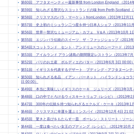
第60回 アフタヌーンティー最新事情 from London,England （2014年
第59回 知られざる贅沢なスコットランドの味 from Perth,Scotland（20
第58回 クリスマスのバラ・マーケットfromLondon（2013年12月11日
第57回 史上初のミシュラン二つ星を持つ日本人シェフ（2013年11月 5
第56回 世界一贅沢なミュージアム・カフェ V＆A（2013年10月 1日 
第55回 エジンバラ伝統のスイーツ ザ・ファッジショップ（2013年9月 
第54回スコットランド セント・アンドリュースのシーフード（2013年8月
第53回 アイルランド アラン諸島の期間限定レストラン（2013年7月 1日
第52回 パリのお土産 ボルディエのバター（2013年6月 3日 00:00
第51回 イギリスを代表するデザート プディング・アフタヌーンティー（2
第50回 知られざる名品 イアン・バーネット ハイランドショコラティ
日 00:00）
第49回 本当に美味しいイギリスのケーキ ジュリーズ（2013年3月 4日
第48回 口の中でとろけるウィスキートリュフ（レシピ）（2013年2月 4
第47回 300年の伝統を持つ知られざるエクルズ・ケーキ（2013年1月 7
第46回 クリスマスに幸運を運ぶミンスパイ（2012年12月 4日 21:0
第45回 驚きと喜びをもたらす一皿 ポーレン・ストリート・ソーシャル （
第44回 一度は食べたい女王のプディング（レシピ）（2012年10月 2日 