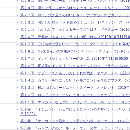
第２５回 夢のティールーム ハイティー・オブ・ハイゲイト（2011年3月
第２４回 塩キャラメルがとろけ出すチョコレート・トリュフ （2011年2
第２３回 熱々、焼き立てのおいしさ！ ナプケット@ピカデリー（2011年
第２２回 おいしいロンドン お薦めミシュラン・レストラン アーバタス （
第２１回 おいしいフィッシュ＆チップスとは？ グラスゴー（2010年11
第２０回 元気がでるスコットランドの朝ごはん（2010年10月11日 00
第１９回 心にも体に優しいスイーツ ローズベーカリー（2010年9月13
第１８回 NYスタイルの本格派フレンチ「バー・ブリュー ロンドン」（201
第１７回 イングリッシュ・サマーの楽しみ（2010年7月12日 00:00
第１６回 正統派のイングリッシュスイーツを学ぶ ブラウンズのティートリ
第１５回 サプライズが楽しいおしゃれな飲茶 ヤウアッチャ（丘記茶苑）（
第１４回 カロリーを気にしない！ヘルスコンシャスなアフタヌーンティー（
第１３回 極めつけのオーガニック・スイーツ オトレンギ（2010年3月 
第１２回 ロンドンのユニークなチョコレート・ショップ ウィリアム・カー
第１１回 エレガントなモダン・ブリティッシュ ル・カフェ・オングレ（2
第十回 「ミシュラン・シェフによるロンドンのデザイン・ホテル ヨー
日 10:00）
第九回 「オーガニック最大にして最古のバラ・マーケット ロンドン」 （2
第八回 「ハンブルグのアール・ヌーヴォーの華 カフェ・パリ」（2009年