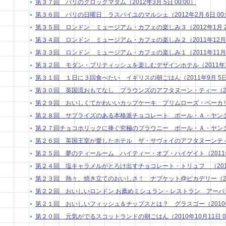
第３７回 パリのクロックマダム（2012年3月 5日 00:00）
第３６回 パリの日曜日 ラスパイユのマルシェ（2012年2月 6日 00:
第３５回 ロンドン ミュージアム・カフェの楽しみ３（2012年1月 2日 
第３４回 ロンドン ミュージアム・カフェの楽しみ２（2011年12月 5日
第３３回 ロンドン ミュージアム・カフェの楽しみ１（2011年11月 7日
第３２回 モダン・ブリティッシュを楽しむデザインホテル（2011年10月
第３１回 １日に３回食べたい イギリスの朝ごはん（2011年9月 5日 0
第３０回 英国流おもてなし ブラウンズのアフタヌーン・ティー（2011年
第２９回 おいしくてかわいいカップケーキ プリムローズ・ベーカリー（20
第２８回 サプライズのある本格派チョコレート ポール・Ａ・ヤング２（20
第２７回チョコホリックに捧ぐ究極のブラウニー ポール・Ａ・ヤング１（20
第２６回 英国王室が愛したホテル ザ・サヴォイのアフタヌーンティー（2
第２５回 夢のティールーム ハイティー・オブ・ハイゲイト（2011年3月
第２４回 塩キャラメルがとろけ出すチョコレート・トリュフ （2011年2
第２３回 熱々、焼き立てのおいしさ！ ナプケット@ピカデリー（2011年
第２２回 おいしいロンドン お薦めミシュラン・レストラン アーバタス （
第２１回 おいしいフィッシュ＆チップスとは？ グラスゴー（2010年11
第２０回 元気がでるスコットランドの朝ごはん（2010年10月11日 00