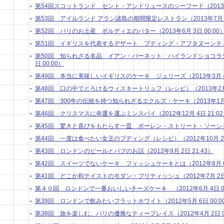
第54回スコットランド セント・アンドリュースのシーフード（2013年8月
第53回 アイルランド アラン諸島の期間限定レストラン（2013年7月 1日
第52回 パリのお土産 ボルディエのバター（2013年6月 3日 00:00
第51回 イギリスを代表するデザート プディング・アフタヌーンティー（2
第50回 知られざる名品 イアン・バーネット ハイランドショコラティ
日 00:00）
第49回 本当に美味しいイギリスのケーキ ジュリーズ（2013年3月 4日
第48回 口の中でとろけるウィスキートリュフ（レシピ）（2013年2月 4
第47回 300年の伝統を持つ知られざるエクルズ・ケーキ（2013年1月 7
第46回 クリスマスに幸運を運ぶミンスパイ（2012年12月 4日 21:0
第45回 驚きと喜びをもたらす一皿 ポーレン・ストリート・ソーシャル （
第44回 一度は食べたい女王のプディング（レシピ）（2012年10月 2日 
第43回 ロンドンのビールとパブのお話（2012年9月 2日 21:43）
第42回 スイーツでないケーキ フィッシュケーキとは（2012年8月 6日
第41回 どこか和テイストのモダン・ブリティッシュ（2012年7月 2日 
第４０回 ロンドンで一番おいしいチーズケーキ （2012年6月 4日 00
第39回 ロンドンで飲みたいフラットホワイト（2012年5月 6日 00:0
第38回 旅を楽しむ、パリの優雅なティープレイス（2012年4月 2日 01