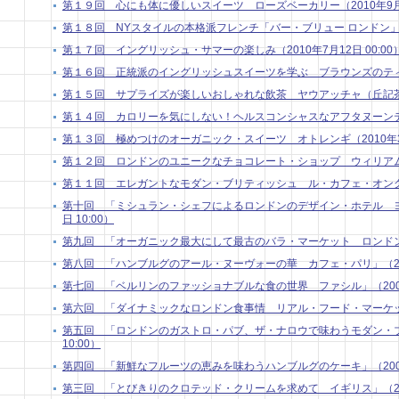
第１９回 心にも体に優しいスイーツ ローズベーカリー（2010年9月13
第１８回 NYスタイルの本格派フレンチ「バー・ブリュー ロンドン」（201
第１７回 イングリッシュ・サマーの楽しみ（2010年7月12日 00:00
第１６回 正統派のイングリッシュスイーツを学ぶ ブラウンズのティートリ
第１５回 サプライズが楽しいおしゃれな飲茶 ヤウアッチャ（丘記茶苑）（
第１４回 カロリーを気にしない！ヘルスコンシャスなアフタヌーンティー（
第１３回 極めつけのオーガニック・スイーツ オトレンギ（2010年3月 
第１２回 ロンドンのユニークなチョコレート・ショップ ウィリアム・カー
第１１回 エレガントなモダン・ブリティッシュ ル・カフェ・オングレ（2
第十回 「ミシュラン・シェフによるロンドンのデザイン・ホテル ヨー
日 10:00）
第九回 「オーガニック最大にして最古のバラ・マーケット ロンドン」 （2
第八回 「ハンブルグのアール・ヌーヴォーの華 カフェ・パリ」（2009年
第七回 「ベルリンのファッショナブルな食の世界 ファシル」（2009年9
第六回 「ダイナミックなロンドン食事情 リアル・フード・マーケット」 
第五回 「ロンドンのガストロ・パブ、ザ・ナロウで味わうモダン・ブリ
10:00）
第四回 「新鮮なフルーツの恵みを味わうハンブルグのケーキ」（2009年7
第三回 「とびきりのクロテッド・クリームを求めて イギリス」（2009年