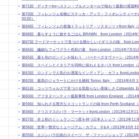
第71回 ディナーbyへストン・ブルメンタールで味わう最新の英国料理in Lo
第70回 フィレンツェ名物ビステッカ・アッラ・フィオレンティーナの話 from
00:00）
第69回 フィレンツェの老舗トラットリア・ソスタンツァfrom Italy（201
第68回 暮らすように旅するごはん BRAWN from London（2014年10
第67回 フードマーケットで見つける懐かしいイギリスの味 from London
第66回 繊細なフォワグラと色彩の宴 from London（2014年7月31日 
第65回 最も旬のロンドンを味わう バーナーズタヴァーン（2014年7月 
第64回 スペインとイタリアを同時に味わえるタパス from London（201
第63回 ロンドンで人気のお洒落なインディアン・カフェ fromLondon（2
第62回 最高のジェラートにかける挑戦 Torino, Italy （2014年4月 1日
第61回 コッツウォルズで見つける気取らない美味しさ Cotswolds, Engla
第60回 アフタヌーンティー最新事情 from London,England （2014年
第59回 知られざる贅沢なスコットランドの味 from Perth,Scotland（20
第58回 クリスマスのバラ・マーケットfromLondon（2013年12月11日
第57回 史上初のミシュラン二つ星を持つ日本人シェフ（2013年11月 5
第56回 世界一贅沢なミュージアム・カフェ V＆A（2013年10月 1日 
第55回 エジンバラ伝統のスイーツ ザ・ファッジショップ（2013年9月 