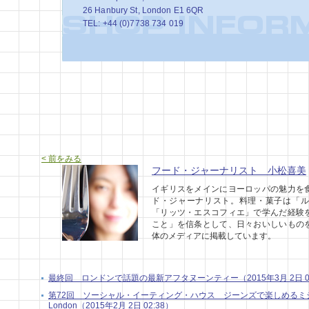
26 Hanbury St, London E1 6QR
TEL: +44 (0)7738 734 019
< 前をみる
フード・ジャーナリスト 小松喜美
イギリスをメインにヨーロッパの魅力を
ド・ジャーナリスト。料理・菓子は「ル
「リッツ・エスコフィエ」で学んだ経験
こと」を信条として、日々おいしいもの
体のメディアに掲載しています。
最終回 ロンドンで話題の最新アフタヌーンティー（2015年3月 2日 04
第72回 ソーシャル・イーティング・ハウス ジーンズで楽しめるミシ
London（2015年2月 2日 02:38）