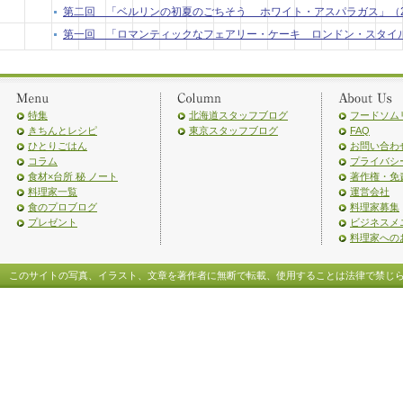
第二回 「ベルリンの初夏のごちそう ホワイト・アスパラガス」（2009
第一回 「ロマンティックなフェアリー・ケーキ ロンドン・スタイル」（2
特集
北海道スタッフブログ
フードソム
きちんとレシピ
東京スタッフブログ
FAQ
ひとりごはん
お問い合わ
コラム
プライバシ
食材×台所 秘 ノート
著作権・免
料理家一覧
運営会社
食のプロブログ
料理家募集
プレゼント
ビジネスメ
料理家への
このサイトの写真、イラスト、文章を著作者に無断で転載、使用することは法律で禁じ