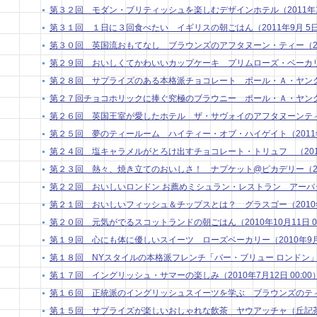
第３２回 モダン・ブリティッシュを楽しむデザインホテル（2011年10月
第３１回 １日に３回食べたい イギリスの朝ごはん（2011年9月 5日 0
第３０回 英国流おもてなし ブラウンズのアフタヌーン・ティー（2011年
第２９回 おいしくてかわいいカップケーキ プリムローズ・ベーカリー（20
第２８回 サプライズのある本格派チョコレート ポール・Ａ・ヤング２（20
第２７回チョコホリックに捧ぐ究極のブラウニー ポール・Ａ・ヤング１（20
第２６回 英国王室が愛したホテル ザ・サヴォイのアフタヌーンティー（2
第２５回 夢のティールーム ハイティー・オブ・ハイゲイト（2011年3月
第２４回 塩キャラメルがとろけ出すチョコレート・トリュフ （2011年2
第２３回 熱々、焼き立てのおいしさ！ ナプケット@ピカデリー（2011年
第２２回 おいしいロンドン お薦めミシュラン・レストラン アーバタス （
第２１回 おいしいフィッシュ＆チップスとは？ グラスゴー（2010年11
第２０回 元気がでるスコットランドの朝ごはん（2010年10月11日 00
第１９回 心にも体に優しいスイーツ ローズベーカリー（2010年9月13
第１８回 NYスタイルの本格派フレンチ「バー・ブリュー ロンドン」（201
第１７回 イングリッシュ・サマーの楽しみ（2010年7月12日 00:00
第１６回 正統派のイングリッシュスイーツを学ぶ ブラウンズのティートリ
第１５回 サプライズが楽しいおしゃれな飲茶 ヤウアッチャ（丘記茶苑）（