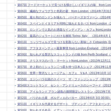
第67回 フードマーケットで見つける懐かしいイギリスの味 from London
第66回 繊細なフォワグラと色彩の宴 from London（2014年7月31日 
第65回 最も旬のロンドンを味わう バーナーズタヴァーン（2014年7月 
第64回 スペインとイタリアを同時に味わえるタパス from London（201
第63回 ロンドンで人気のお洒落なインディアン・カフェ fromLondon（2
第62回 最高のジェラートにかける挑戦 Torino, Italy （2014年4月 1日
第61回 コッツウォルズで見つける気取らない美味しさ Cotswolds, Engla
第60回 アフタヌーンティー最新事情 from London,England （2014年
第59回 知られざる贅沢なスコットランドの味 from Perth,Scotland（20
第58回 クリスマスのバラ・マーケットfromLondon（2013年12月11日
第57回 史上初のミシュラン二つ星を持つ日本人シェフ（2013年11月 5
第56回 世界一贅沢なミュージアム・カフェ V＆A（2013年10月 1日 
第55回 エジンバラ伝統のスイーツ ザ・ファッジショップ（2013年9月 
第54回スコットランド セント・アンドリュースのシーフード（2013年8月
第53回 アイルランド アラン諸島の期間限定レストラン（2013年7月 1日
第52回 パリのお土産 ボルディエのバター（2013年6月 3日 00:00
第51回 イギリスを代表するデザート プディング・アフタヌーンティー（2
第50回 知られざる名品 イアン・バーネット ハイランドショコラティ