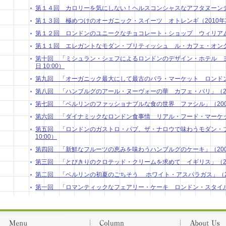
第１４回 カロリーを気にしない！ヘルスコンシャスなアフタヌーンティー（
第１３回 極めつけのオーガニック・スイーツ オトレンギ（2010年3月 
第１２回 ロンドンのユニークなチョコレート・ショップ ウィリアム・カー
第１１回 エレガントなモダン・ブリティッシュ ル・カフェ・オングレ（2
第十回 「ミシュラン・シェフによるロンドンのデザイン・ホテル ヨー
日 10:00）
第九回 「オーガニック最大にして最古のバラ・マーケット ロンドン」 （2
第八回 「ハンブルグのアール・ヌーヴォーの華 カフェ・パリ」（2009年
第七回 「ベルリンのファッショナブルな食の世界 ファシル」（2009年9
第六回 「ダイナミックなロンドン食事情 リアル・フード・マーケット」 
第五回 「ロンドンのガストロ・パブ、ザ・ナロウで味わうモダン・ブリ
10:00）
第四回 「新鮮なフルーツの恵みを味わうハンブルグのケーキ」（2009年7
第三回 「とびきりのクロテッド・クリームを求めて イギリス」（2009年
第二回 「ベルリンの初夏のごちそう ホワイト・アスパラガス」（2009
第一回 「ロマンティックなフェアリー・ケーキ ロンドン・スタイル」（2