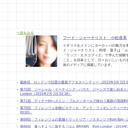
< 前をみる
フード・ジャーナリスト 小松喜美
イギリスをメインにヨーロッパの魅力を
ド・ジャーナリスト。料理・菓子は「ル
「リッツ・エスコフィエ」で学んだ経験
こと」を信条として、日々おいしいもの
体のメディアに掲載しています。
最終回 ロンドンで話題の最新アフタヌーンティー（2015年3月 2日 04
第72回 ソーシャル・イーティング・ハウス ジーンズで楽しめるミシ
London（2015年2月 2日 02:38）
第71回 ディナーbyへストン・ブルメンタールで味わう最新の英国料理in Lo
第70回 フィレンツェ名物ビステッカ・アッラ・フィオレンティーナの話 from
00:00）
第69回 フィレンツェの老舗トラットリア・ソスタンツァfrom Italy（201
第68回 暮らすように旅するごはん BRAWN from London（2014年10