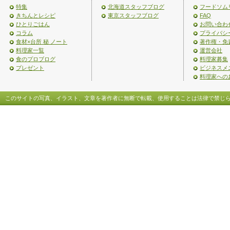
特集
北海道スタッフブログ
フードソム
きちんとレシピ
東京スタッフブログ
FAQ
ひとりごはん
お問い合わ
コラム
プライバシ
食材×台所 秘 ノート
著作権・免
料理家一覧
運営会社
食のプロブログ
料理家募集
プレゼント
ビジネスメ
料理家への
このサイトの写真、イラスト、文章を著作者に無断で転載、使用することは法律で禁じ