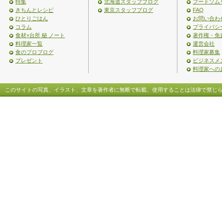
特集
北海道スタッフブログ
フードソム
きちんとレシピ
東京スタッフブログ
FAQ
ひとりごはん
お問い合わ
コラム
プライバシ
食材×台所 秘 ノート
著作権・免
料理家一覧
運営会社
食のプロブログ
料理家募集
プレゼント
ビジネスメ
料理家への
このサイトの写真、イラスト、文章を著作者に無断で転載、使用することは法律で禁じ