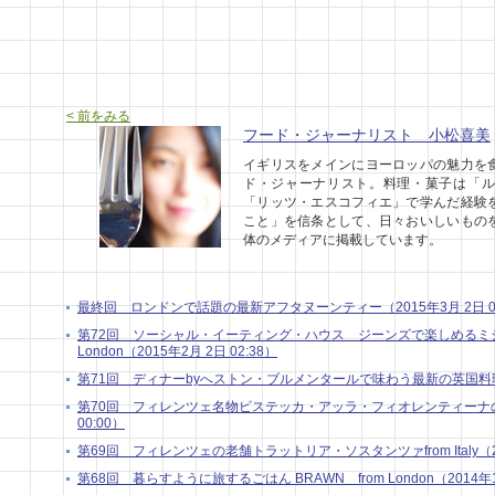
< 前をみる
フード・ジャーナリスト 小松喜美
イギリスをメインにヨーロッパの魅力を
ド・ジャーナリスト。料理・菓子は「ル
「リッツ・エスコフィエ」で学んだ経験
こと」を信条として、日々おいしいもの
体のメディアに掲載しています。
最終回 ロンドンで話題の最新アフタヌーンティー（2015年3月 2日 04
第72回 ソーシャル・イーティング・ハウス ジーンズで楽しめるミシ
London（2015年2月 2日 02:38）
第71回 ディナーbyへストン・ブルメンタールで味わう最新の英国料理in Lo
第70回 フィレンツェ名物ビステッカ・アッラ・フィオレンティーナの話 from
00:00）
第69回 フィレンツェの老舗トラットリア・ソスタンツァfrom Italy（201
第68回 暮らすように旅するごはん BRAWN from London（2014年10