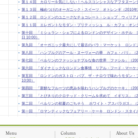
第１４回 カロリーを気にしない！ヘルスコンシャスなアフタヌーンティー（
第１３回 極めつけのオーガニック・スイーツ オトレンギ（2010年3月 
第１２回 ロンドンのユニークなチョコレート・ショップ ウィリアム・カー
第１１回 エレガントなモダン・ブリティッシュ ル・カフェ・オングレ（2
第十回 「ミシュラン・シェフによるロンドンのデザイン・ホテル ヨー
日 10:00）
第九回 「オーガニック最大にして最古のバラ・マーケット ロンドン」 （2
第八回 「ハンブルグのアール・ヌーヴォーの華 カフェ・パリ」（2009年
第七回 「ベルリンのファッショナブルな食の世界 ファシル」（2009年9
第六回 「ダイナミックなロンドン食事情 リアル・フード・マーケット」 
第五回 「ロンドンのガストロ・パブ、ザ・ナロウで味わうモダン・ブリ
10:00）
第四回 「新鮮なフルーツの恵みを味わうハンブルグのケーキ」（2009年7
第三回 「とびきりのクロテッド・クリームを求めて イギリス」（2009年
第二回 「ベルリンの初夏のごちそう ホワイト・アスパラガス」（2009
第一回 「ロマンティックなフェアリー・ケーキ ロンドン・スタイル」（2