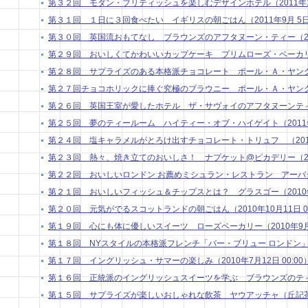
第３２回 モダン・ブリティッシュを楽しむデザインホテル（2011年10月
第３１回 １日に３回食べたい イギリスの朝ごはん（2011年9月 5日 0
第３０回 英国流おもてなし ブラウンズのアフタヌーン・ティー（2011年
第２９回 おいしくてかわいいカップケーキ プリムローズ・ベーカリー（20
第２８回 サプライズのある本格派チョコレート ポール・Ａ・ヤング２（20
第２７回チョコホリックに捧ぐ究極のブラウニー ポール・Ａ・ヤング１（20
第２６回 英国王室が愛したホテル ザ・サヴォイのアフタヌーンティー（2
第２５回 夢のティールーム ハイティー・オブ・ハイゲイト（2011年3月
第２４回 塩キャラメルがとろけ出すチョコレート・トリュフ （2011年2
第２３回 熱々、焼き立てのおいしさ！ ナプケット@ピカデリー（2011年
第２２回 おいしいロンドン お薦めミシュラン・レストラン アーバタス （
第２１回 おいしいフィッシュ＆チップスとは？ グラスゴー（2010年11
第２０回 元気がでるスコットランドの朝ごはん（2010年10月11日 00
第１９回 心にも体に優しいスイーツ ローズベーカリー（2010年9月13
第１８回 NYスタイルの本格派フレンチ「バー・ブリュー ロンドン」（201
第１７回 イングリッシュ・サマーの楽しみ（2010年7月12日 00:00
第１６回 正統派のイングリッシュスイーツを学ぶ ブラウンズのティートリ
第１５回 サプライズが楽しいおしゃれな飲茶 ヤウアッチャ（丘記茶苑）（