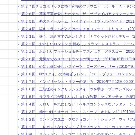
第２７回チョコホリックに捧ぐ究極のブラウニー ポール・Ａ・ヤング１（20
第２６回 英国王室が愛したホテル ザ・サヴォイのアフタヌーンティー（2
第２５回 夢のティールーム ハイティー・オブ・ハイゲイト（2011年3月
第２４回 塩キャラメルがとろけ出すチョコレート・トリュフ （2011年2
第２３回 熱々、焼き立てのおいしさ！ ナプケット@ピカデリー（2011年
第２２回 おいしいロンドン お薦めミシュラン・レストラン アーバタス （
第２１回 おいしいフィッシュ＆チップスとは？ グラスゴー（2010年11
第２０回 元気がでるスコットランドの朝ごはん（2010年10月11日 00
第１９回 心にも体に優しいスイーツ ローズベーカリー（2010年9月13
第１８回 NYスタイルの本格派フレンチ「バー・ブリュー ロンドン」（201
第１７回 イングリッシュ・サマーの楽しみ（2010年7月12日 00:00
第１６回 正統派のイングリッシュスイーツを学ぶ ブラウンズのティートリ
第１５回 サプライズが楽しいおしゃれな飲茶 ヤウアッチャ（丘記茶苑）（
第１４回 カロリーを気にしない！ヘルスコンシャスなアフタヌーンティー（
第１３回 極めつけのオーガニック・スイーツ オトレンギ（2010年3月 
第１２回 ロンドンのユニークなチョコレート・ショップ ウィリアム・カー
第１１回 エレガントなモダン・ブリティッシュ ル・カフェ・オングレ（2
第十回 「ミシュラン・シェフによるロンドンのデザイン・ホテル ヨー