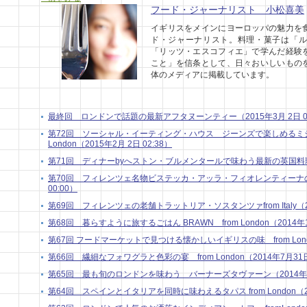
フード・ジャーナリスト 小松喜美
イギリスをメインにヨーロッパの魅力を
ド・ジャーナリスト。料理・菓子は「ル
「リッツ・エスコフィエ」で学んだ経験
こと」を信条として、日々おいしいもの
体のメディアに掲載しています。
最終回 ロンドンで話題の最新アフタヌーンティー（2015年3月 2日 04
第72回 ソーシャル・イーティング・ハウス ジーンズで楽しめるミシ
London（2015年2月 2日 02:38）
第71回 ディナーbyへストン・ブルメンタールで味わう最新の英国料理in Lo
第70回 フィレンツェ名物ビステッカ・アッラ・フィオレンティーナの話 from
00:00）
第69回 フィレンツェの老舗トラットリア・ソスタンツァfrom Italy（201
第68回 暮らすように旅するごはん BRAWN from London（2014年10
第67回 フードマーケットで見つける懐かしいイギリスの味 from London
第66回 繊細なフォワグラと色彩の宴 from London（2014年7月31日 
第65回 最も旬のロンドンを味わう バーナーズタヴァーン（2014年7月 
第64回 スペインとイタリアを同時に味わえるタパス from London（201