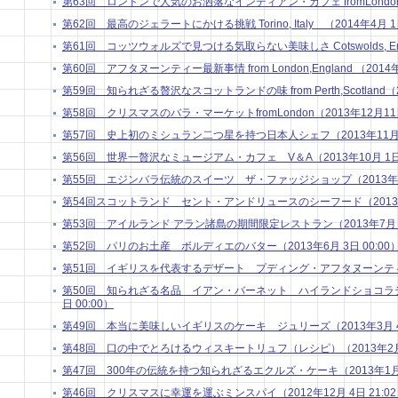
第63回 ロンドンで人気のお洒落なインディアン・カフェ fromLondon（2
第62回 最高のジェラートにかける挑戦 Torino, Italy （2014年4月 1日
第61回 コッツウォルズで見つける気取らない美味しさ Cotswolds, Engla
第60回 アフタヌーンティー最新事情 from London,England （2014年
第59回 知られざる贅沢なスコットランドの味 from Perth,Scotland（20
第58回 クリスマスのバラ・マーケットfromLondon（2013年12月11日
第57回 史上初のミシュラン二つ星を持つ日本人シェフ（2013年11月 5
第56回 世界一贅沢なミュージアム・カフェ V＆A（2013年10月 1日 
第55回 エジンバラ伝統のスイーツ ザ・ファッジショップ（2013年9月 
第54回スコットランド セント・アンドリュースのシーフード（2013年8月
第53回 アイルランド アラン諸島の期間限定レストラン（2013年7月 1日
第52回 パリのお土産 ボルディエのバター（2013年6月 3日 00:00
第51回 イギリスを代表するデザート プディング・アフタヌーンティー（2
第50回 知られざる名品 イアン・バーネット ハイランドショコラティ
日 00:00）
第49回 本当に美味しいイギリスのケーキ ジュリーズ（2013年3月 4日
第48回 口の中でとろけるウィスキートリュフ（レシピ）（2013年2月 4
第47回 300年の伝統を持つ知られざるエクルズ・ケーキ（2013年1月 7
第46回 クリスマスに幸運を運ぶミンスパイ（2012年12月 4日 21:0