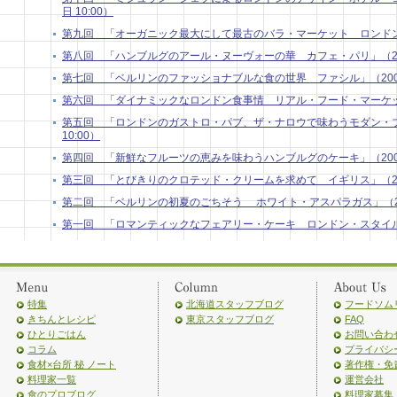
日 10:00）
第九回 「オーガニック最大にして最古のバラ・マーケット ロンドン」 （2
第八回 「ハンブルグのアール・ヌーヴォーの華 カフェ・パリ」（2009年
第七回 「ベルリンのファッショナブルな食の世界 ファシル」（2009年9
第六回 「ダイナミックなロンドン食事情 リアル・フード・マーケット」 
第五回 「ロンドンのガストロ・パブ、ザ・ナロウで味わうモダン・ブリ
10:00）
第四回 「新鮮なフルーツの恵みを味わうハンブルグのケーキ」（2009年7
第三回 「とびきりのクロテッド・クリームを求めて イギリス」（2009年
第二回 「ベルリンの初夏のごちそう ホワイト・アスパラガス」（2009
第一回 「ロマンティックなフェアリー・ケーキ ロンドン・スタイル」（2
特集
北海道スタッフブログ
フードソム
きちんとレシピ
東京スタッフブログ
FAQ
ひとりごはん
お問い合わ
コラム
プライバシ
食材×台所 秘 ノート
著作権・免
料理家一覧
運営会社
食のプロブログ
料理家募集