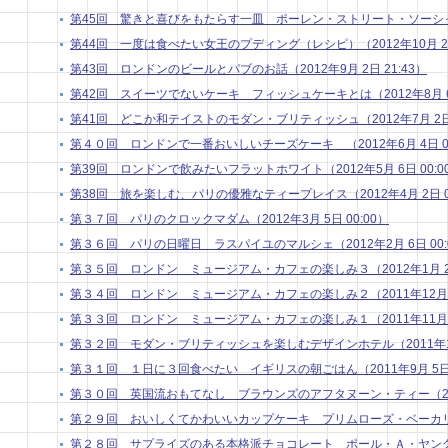
第45回 驚きと喜びをもたらす一皿 ポーレン・ストリート・ソーシャル （
第44回 一度は食べたい女王のプディング（レシピ）（2012年10月 2日 
第43回 ロンドンのビールとパブのお話（2012年9月 2日 21:43）
第42回 スイーツでないケーキ フィッシュケーキとは（2012年8月 6日
第41回 どこか和テイストのモダン・ブリティッシュ（2012年7月 2日 
第４０回 ロンドンで一番おいしいチーズケーキ （2012年6月 4日 00
第39回 ロンドンで飲みたいフラットホワイト（2012年5月 6日 00:0
第38回 旅を楽しむ、パリの優雅なティープレイス（2012年4月 2日 01
第３７回 パリのクロックマダム（2012年3月 5日 00:00）
第３６回 パリの日曜日 ラスパイユのマルシェ（2012年2月 6日 00:
第３５回 ロンドン ミュージアム・カフェの楽しみ３（2012年1月 2日 
第３４回 ロンドン ミュージアム・カフェの楽しみ２（2011年12月 5日
第３３回 ロンドン ミュージアム・カフェの楽しみ１（2011年11月 7日
第３２回 モダン・ブリティッシュを楽しむデザインホテル（2011年10月
第３１回 １日に３回食べたい イギリスの朝ごはん（2011年9月 5日 0
第３０回 英国流おもてなし ブラウンズのアフタヌーン・ティー（2011年
第２９回 おいしくてかわいいカップケーキ プリムローズ・ベーカリー（20
第２８回 サプライズのある本格派チョコレート ポール・Ａ・ヤング２（20