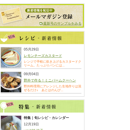
最新号のサンプルをみる
05月29日
レモンチーズカスタード
レンジで手軽に炊き上げるカスタードク
リーム。たっぷりパンには...
09月04日
野外で作る！ミニバームクーヘン
野外料理用にアレンジした生地作りは混
ぜるだけ♪ あとはのんび...
特集｜旬レシピ・カレンダー
12月19日