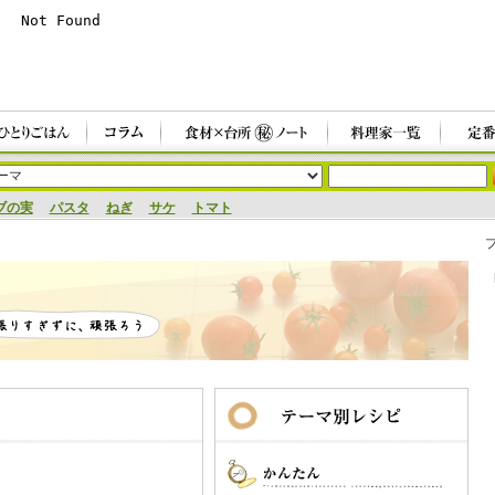
ブの実
パスタ
ねぎ
サケ
トマト