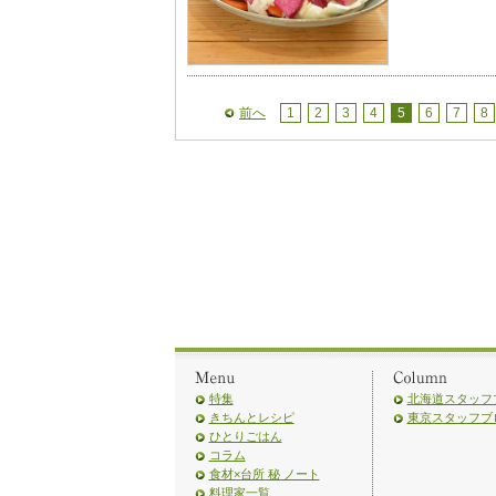
前へ
1
2
3
4
5
6
7
8
特集
北海道スタッフ
きちんとレシピ
東京スタッフブ
ひとりごはん
コラム
食材×台所 秘 ノート
料理家一覧