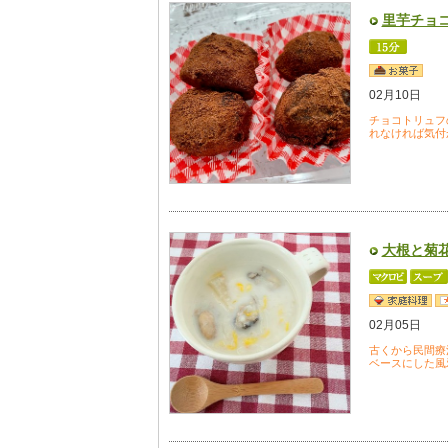
里芋チョ
02月10日
チョコトリュフ
れなければ気付
大根と菊
02月05日
古くから民間療
ベースにした風