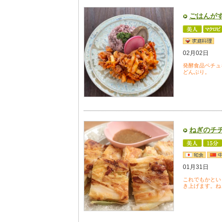
ごはんが
02月02日
発酵食品ペチュ
どんぶり。
ねぎのチ
01月31日
これでもかとい
き上げます。ね