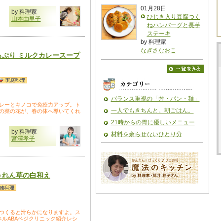
01月28日
by 料理家
ひじき入り豆腐つく
山本由里子
ねハンバーグと長芋
ステーキ
by 料理家
なぎさなおこ
っぷり ミルクカレースープ
バランス重視の「丼・パン・麺」
レーとキノコで免疫力アップ。ト
一人でもきちんと。朝ごはん。
の菜の花が、春の体へ導いてくれ
21時からの胃に優しいメニュー
by 料理家
材料を余らせないひとり分
宮澤孝子
うれん草の白和え
つくると滑らかになりますよ。ス
ネルABAベジクリニック紹介レシ