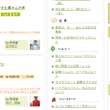
（秋）
すすむ豚キムチ丼
旬を感じよう。味わおう！
（冬）
基本の「き」。みんな大好き定
番食
キムチと豚肉を炒めるだけの簡単
簡単！お弁当のアイディアレシ
ピ
by 料理家
宮澤孝子
低カロリー！ヘルシーダイエッ
ト食
ヂミ
残り野菜フル活用！レシピ
栄養たっぷり、スープ＆ジュー
ス
カラダリセット 薬膳＆マクロビ
ハーブ＆スパイス。大人のエス
うくらいたっぷりねぎをのせて焼
ニック
ぎの甘みを存分に味わえる料理。
by 料理家
神戸 稚輪
おうちで焼きたて！手作りパン