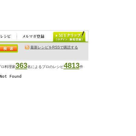
最新レシピをRSSで購読する
363
4813
プロ料理家
名によるプロのレシピ
件