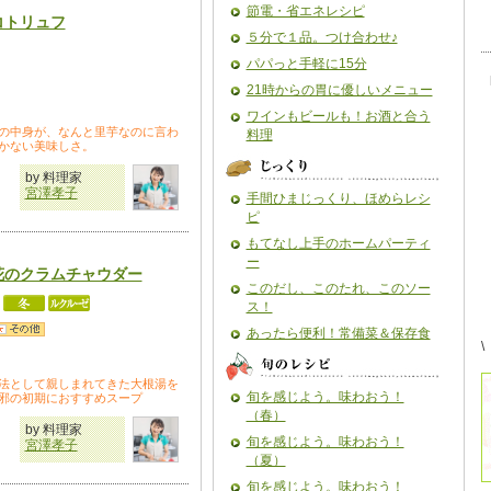
節電・省エネレシピ
コトリュフ
５分で１品。つけ合わせ♪
パパっと手軽に15分
21時からの胃に優しいメニュー
ワインもビールも！お酒と合う
の中身が、なんと里芋なのに言わ
料理
かない美味しさ。
by 料理家
宮澤孝子
手間ひまじっくり、ほめらレシ
ピ
もてなし上手のホームパーティ
ー
花のクラムチャウダー
このだし、このたれ、このソー
ス！
あったら便利！常備菜＆保存食
\
法として親しまれてきた大根湯を
旬を感じよう。味わおう！
邪の初期におすすめスープ
（春）
by 料理家
旬を感じよう。味わおう！
宮澤孝子
（夏）
旬を感じよう。味わおう！