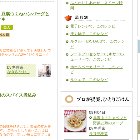
ふんわりしあわせ、スイーツ時
間
り豆腐つくねハンバーグと
ーキ
電子レンジで、このレシピ
圧力鍋で、このレシピ
ルクルーゼ/STAUBで、このレシ
ピ
りに枝豆など使っても美味しいで
フードプロセッサー/ミキサー/ジ
JチャンネルABAベジクリニック
ューサーで、このレシピ
ホームベーカリーで、このレシ
by 料理家
なぎさなおこ
ピ
ルクエで、このレシピ
菜のスパイス煮込み
09月04日
具沢山！キャベツと
野菜と鶏のスープ
の旨味をひきだし、野菜の甘みを
by 料理家
す。 ごろっとした食べごたえは
長谷部稚菜
なるので、忙しい毎日に重宝しま