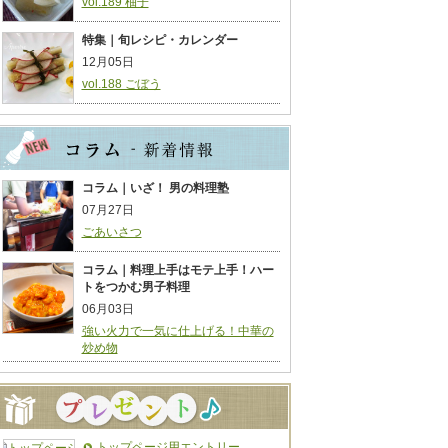
vol.189 柚子
特集｜旬レシピ・カレンダー
12月05日
vol.188 ごぼう
コラム｜いざ！ 男の料理塾
07月27日
ごあいさつ
コラム｜料理上手はモテ上手！ハー
トをつかむ男子料理
06月03日
強い火力で一気に仕上げる！中華の
炒め物
トップページ用エントリー