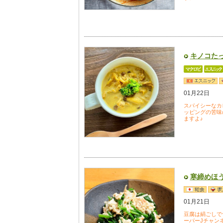
キノコた
01月22日
スパイシーなカ
ッピングの苦味
ますよ♪
寒締めほ
01月21日
豆腐は絹ごしで
ーパーJチャン