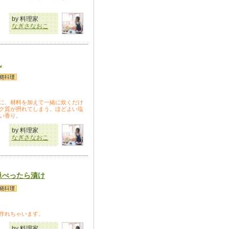
by 料理家
なぎさなおこ
ん
に、材料を加えて一緒に炊くだけ
ク質が摂れてしまう。ほどよい塩
い香り。
by 料理家
なぎさなおこ
単べったら漬け
作れちゃいます。
by 料理家