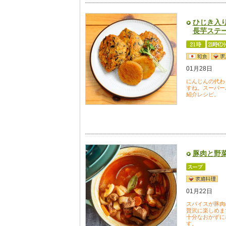
ひじき入
長芋ステ
01月28日
にんじんの代わ
すね。スーパー
紹介レシピ。
豚肉と野
01月22日
スパイスが豚肉
贅沢に楽しめま
十分なおかずに
す。