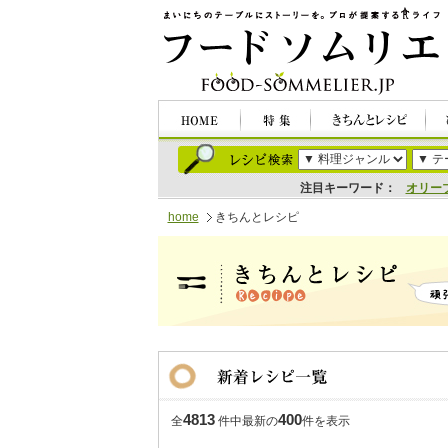
注目キーワード：
オリー
home
きちんとレシピ
4813
400
全
件中最新の
件を表示