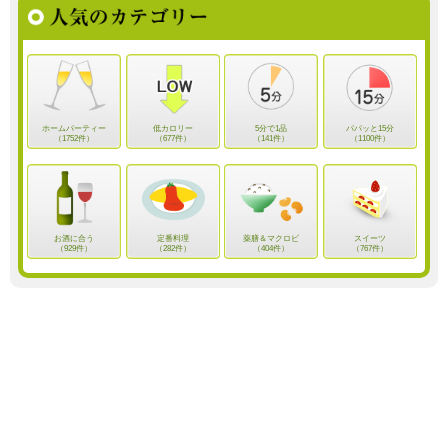
ホームパーティー
低カロリー
5分で1品
パパッと15分
（1752件）
（677件）
（141件）
（1100件）
お酒に合う
定番料理
薬膳＆マクロビ
スイーツ
（929件）
（282件）
（404件）
（767件）