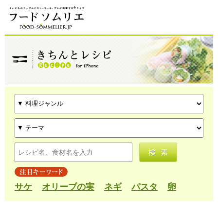
サケ
オリーブの実
ネギ
パスタ
卵