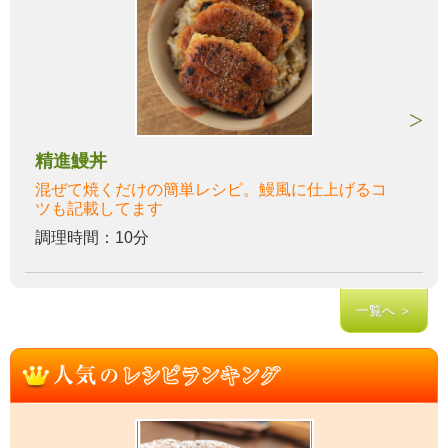
精進鰻丼
混ぜて焼くだけの簡単レシピ。鰻風に仕上げるコ
ツも記載してます
調理時間：10分
一覧へ ＞