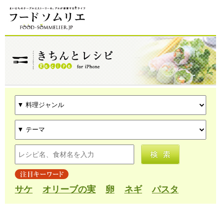
サケ
オリーブの実
卵
ネギ
パスタ