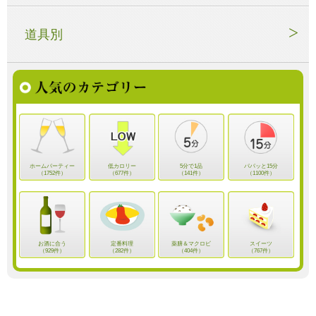
道具別
ホームパーティー
低カロリー
5分で1品
パパッと15分
（1752件）
（677件）
（141件）
（1100件）
お酒に合う
定番料理
薬膳＆マクロビ
スイーツ
（929件）
（282件）
（404件）
（767件）