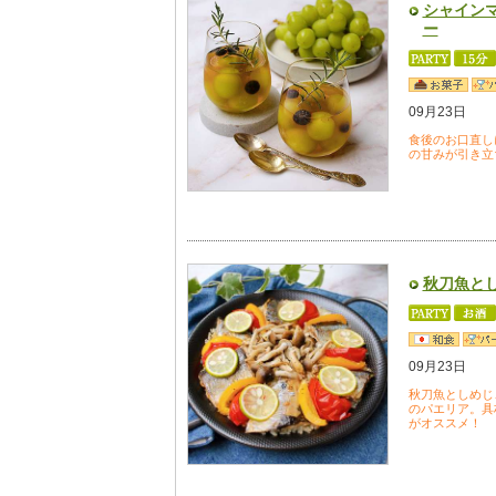
シャイン
ー
09月23日
食後のお口直し
の甘みが引き立
秋刀魚と
09月23日
秋刀魚としめじ
のパエリア。具
がオススメ！