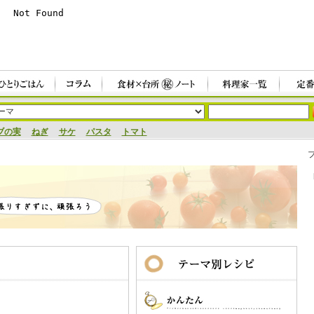
ブの実
ねぎ
サケ
パスタ
トマト