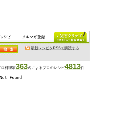
最新レシピをRSSで購読する
363
4813
プロ料理家
名によるプロのレシピ
件