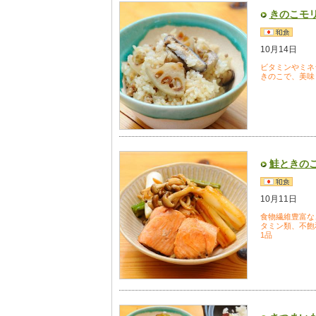
きのこモ
10月14日
ビタミンやミネ
きのこで、美味
鮭ときの
10月11日
食物繊維豊富な
タミン類、不飽
1品