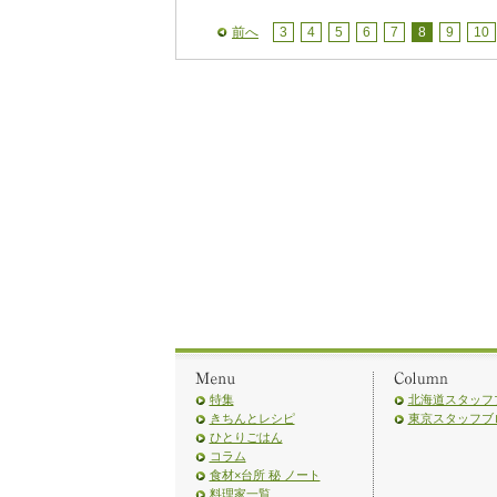
前へ
3
4
5
6
7
8
9
10
特集
北海道スタッフ
きちんとレシピ
東京スタッフブ
ひとりごはん
コラム
食材×台所 秘 ノート
料理家一覧