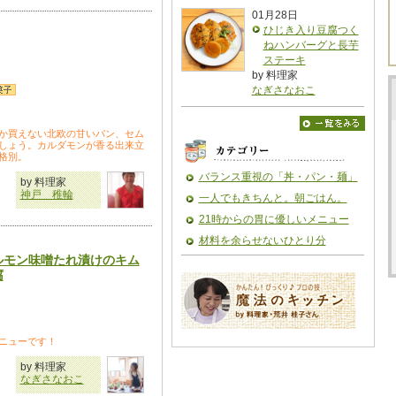
01月28日
ひじき入り豆腐つく
ねハンバーグと長芋
ステーキ
by 料理家
なぎさなおこ
か買えない北欧の甘いパン、セム
しょう。カルダモンが香る出来立
格別。
バランス重視の「丼・パン・麺」
by 料理家
神戸 稚輪
一人でもきちんと。朝ごはん。
21時からの胃に優しいメニュー
材料を余らせないひとり分
ルモン味噌たれ漬けのキム
腐
ニューです！
by 料理家
なぎさなおこ