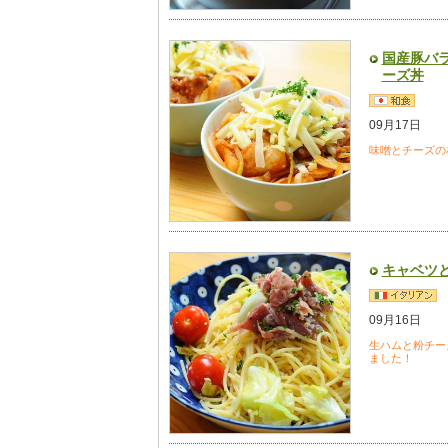
国産豚バ
ーズ丼
09月17日
味噌とチーズの
キャベツ
09月16日
生ハムと粉チー
ました！