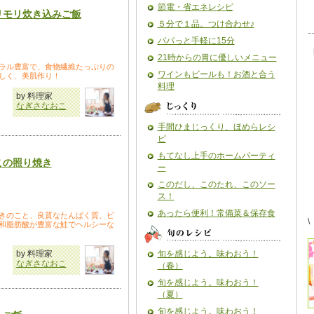
節電・省エネレシピ
リモリ炊き込みご飯
５分で１品。つけ合わせ♪
パパっと手軽に15分
21時からの胃に優しいメニュー
ラル豊富で、食物繊維たっぷりの
ワインもビールも！お酒と合う
しく、美肌作り！
料理
by 料理家
なぎさなおこ
手間ひまじっくり、ほめらレシ
ピ
もてなし上手のホームパーティ
この照り焼き
ー
このだし、このたれ、このソー
ス！
あったら便利！常備菜＆保存食
きのこと、良質なたんぱく質、ビ
\
和脂肪酸が豊富な鮭でヘルシーな
by 料理家
旬を感じよう。味わおう！
なぎさなおこ
（春）
旬を感じよう。味わおう！
（夏）
旬を感じよう。味わおう！