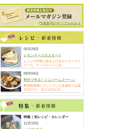
最新号のサンプルをみる
05月29日
レモンチーズカスタード
レンジで手軽に炊き上げるカスタードク
リーム。たっぷりパンには...
09月04日
野外で作る！ミニバームクーヘン
野外料理用にアレンジした生地作りは混
ぜるだけ♪ あとはのんび...
特集｜旬レシピ・カレンダー
12月19日