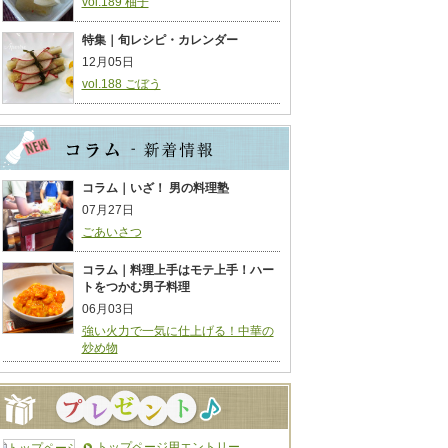
vol.189 柚子
特集｜旬レシピ・カレンダー
12月05日
vol.188 ごぼう
コラム｜いざ！ 男の料理塾
07月27日
ごあいさつ
コラム｜料理上手はモテ上手！ハー
トをつかむ男子料理
06月03日
強い火力で一気に仕上げる！中華の
炒め物
トップページ用エントリー