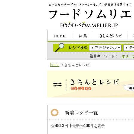
注目キーワード：
オリー
home
きちんとレシピ
4813
400
全
件中最新の
件を表示