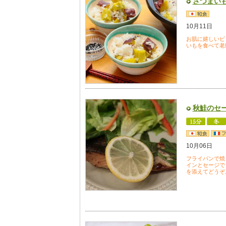
さつまい
10月11日
お肌に嬉しいビ
いもを食べて老
秋鮭のセ
10月06日
フライパンで焼
インとセージで
を添えてどうぞ