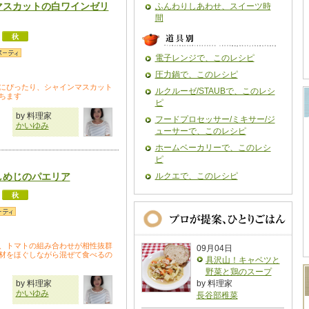
マスカットの白ワインゼリ
ふんわりしあわせ、スイーツ時
間
電子レンジで、このレシピ
圧力鍋で、このレシピ
にぴったり、シャインマスカット
ルクルーゼ/STAUBで、このレシ
ちます
ピ
by 料理家
フードプロセッサー/ミキサー/ジ
かいゆみ
ューサーで、このレシピ
ホームベーカリーで、このレシ
ピ
しめじのパエリア
ルクエで、このレシピ
、トマトの組み合わせが相性抜群
09月04日
材をほぐしながら混ぜて食べるの
具沢山！キャベツと
野菜と鶏のスープ
by 料理家
by 料理家
かいゆみ
長谷部稚菜