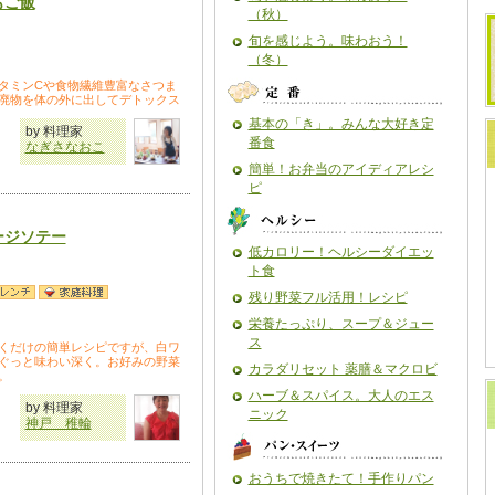
もご飯
（秋）
旬を感じよう。味わおう！
（冬）
タミンCや食物繊維豊富なさつま
廃物を体の外に出してデトックス
基本の「き」。みんな大好き定
by 料理家
番食
なぎさなおこ
簡単！お弁当のアイディアレシ
ピ
ージソテー
低カロリー！ヘルシーダイエッ
ト食
残り野菜フル活用！レシピ
栄養たっぷり、スープ＆ジュー
ス
くだけの簡単レシピですが、白ワ
ぐっと味わい深く。お好みの野菜
カラダリセット 薬膳＆マクロビ
。
ハーブ＆スパイス。大人のエス
by 料理家
ニック
神戸 稚輪
おうちで焼きたて！手作りパン