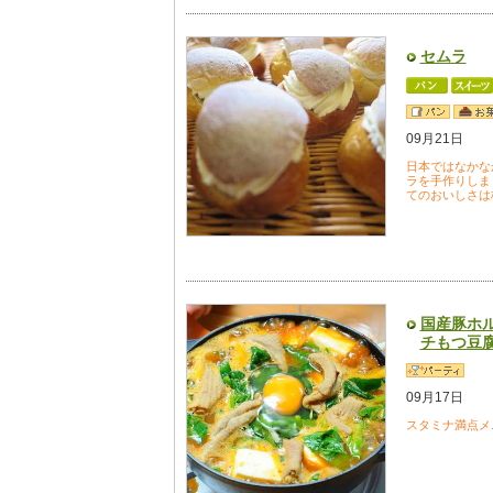
セムラ
09月21日
日本ではなかな
ラを手作りしま
てのおいしさは
国産豚ホ
チもつ豆
09月17日
スタミナ満点メ