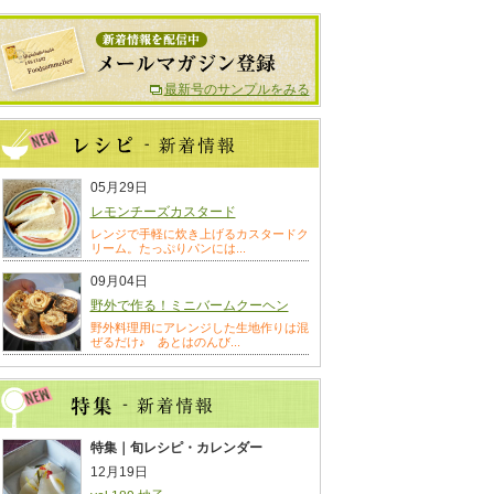
最新号のサンプルをみる
05月29日
レモンチーズカスタード
レンジで手軽に炊き上げるカスタードク
リーム。たっぷりパンには...
09月04日
野外で作る！ミニバームクーヘン
野外料理用にアレンジした生地作りは混
ぜるだけ♪ あとはのんび...
特集｜旬レシピ・カレンダー
12月19日