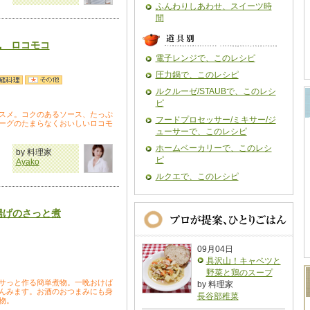
ふんわりしあわせ、スイーツ時
間
o風 ロコモコ
電子レンジで、このレシピ
圧力鍋で、このレシピ
ルクルーゼ/STAUBで、このレシ
ピ
スメ。コクのあるソース、たっぷ
フードプロセッサー/ミキサー/ジ
ーグのたまらなくおいしいロコモ
ューサーで、このレシピ
ホームベーカリーで、このレシ
by 料理家
ピ
Ayako
ルクエで、このレシピ
揚げのさっと煮
09月04日
具沢山！キャベツと
野菜と鶏のスープ
サっと作る簡単煮物。一晩おけば
by 料理家
んみます。お酒のおつまみにも身
長谷部稚菜
物。