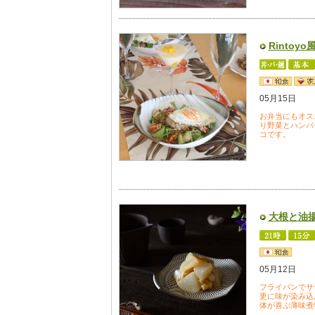
Rintoy
05月15日
お弁当にもオス
り野菜とハンバ
コです。
大根と油
05月12日
フライパンでサ
更に味が染み込
体が喜ぶ薄味煮