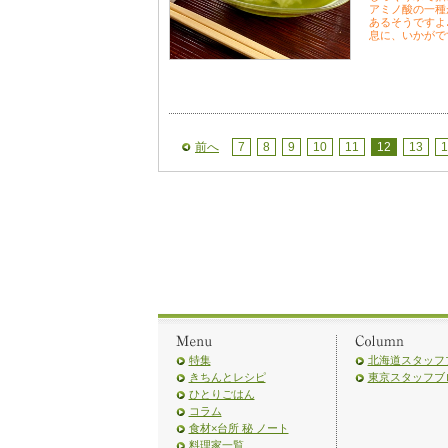
アミノ酸の一種
あるそうですよ
息に、いかがで
前へ
7
8
9
10
11
12
13
1
特集
北海道スタッフ
きちんとレシピ
東京スタッフブ
ひとりごはん
コラム
食材×台所 秘 ノート
料理家一覧