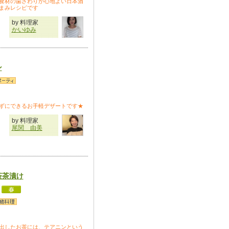
食材の歯ざわりが心地よい日本酒
まみレシピです
by 料理家
かいゆみ
ン
ずにできるお手軽デザートです★
by 料理家
尾関 由美
茶茶漬け
出したお茶には、テアニンという