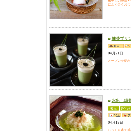
梅干しの酸味と
によく合うおつ
抹茶プリ
04月21日
オーブンを使わ
水出し緑
04月18日
じっくり水で抽