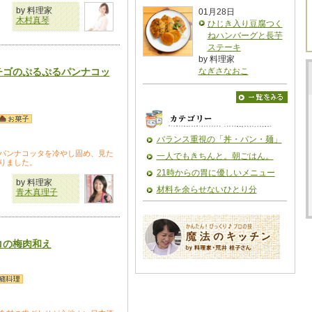
by 料理家
01月28日
木村真琴
ひじき入り豆腐つく
ねハンバーグと長芋
ステーキ
by 料理家
チゴのぷるぷるパンナコッ
なぎさなおこ
バランス重視の「丼・パン・麺」
パンナコッタを冷やし固め、見た
一人でもきちんと。朝ごはん。
りました。
21時からの胃に優しいメニュー
by 料理家
材料を余らせないひとり分
青木真理子
コの梅肉和え