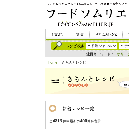
注目キーワード：
オリー
home
きちんとレシピ
4813
400
全
件中最新の
件を表示