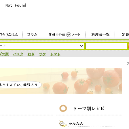
ブの実
パスタ
ねぎ
サケ
トマト