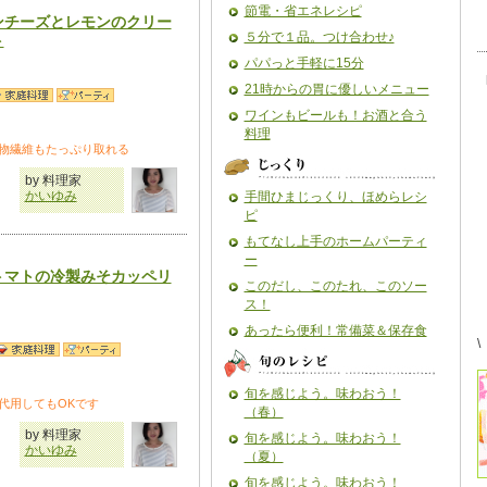
節電・省エネレシピ
ンチーズとレモンのクリー
５分で１品。つけ合わせ♪
ト
パパっと手軽に15分
21時からの胃に優しいメニュー
ワインもビールも！お酒と合う
料理
物繊維もたっぷり取れる
by 料理家
かいゆみ
手間ひまじっくり、ほめらレシ
ピ
もてなし上手のホームパーティ
ー
トマトの冷製みそカッペリ
このだし、このたれ、このソー
ス！
あったら便利！常備菜＆保存食
\
旬を感じよう。味わおう！
代用してもOKです
（春）
by 料理家
旬を感じよう。味わおう！
かいゆみ
（夏）
旬を感じよう。味わおう！