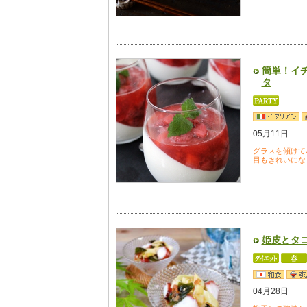
簡単！イ
タ
05月11日
グラスを傾けて
目もきれいにな
姫皮とタ
04月28日