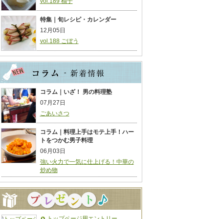
vol.189 柚子
特集｜旬レシピ・カレンダー
12月05日
vol.188 ごぼう
コラム｜いざ！ 男の料理塾
07月27日
ごあいさつ
コラム｜料理上手はモテ上手！ハー
トをつかむ男子料理
06月03日
強い火力で一気に仕上げる！中華の
炒め物
トップページ用エントリー