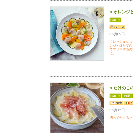
オレンジ
06月09日
フレッシュなズ
ンジとほたての
てマリネするの
に。
たけのこ
05月15日
切ってかけるだ