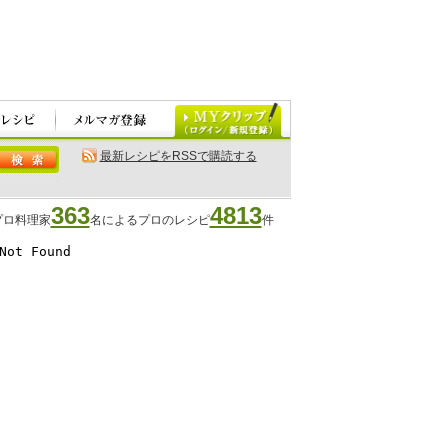
最新レシピをRSSで購読する
363
4813
プロ料理家
名によるプロのレシピ
件