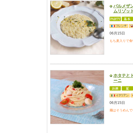
パルメザ
ムリゾッ
06月15日
もち麦入りで食
ホタテと
ーニ
06月15日
麺はそうめんで