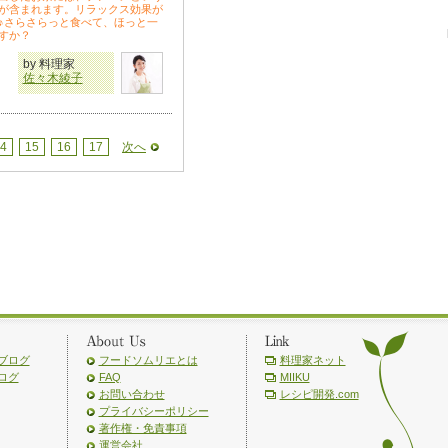
が含まれます。リラックス効果が
♪さらさらっと食べて、ほっと一
すか？
by 料理家
佐々木綾子
4
15
16
17
次へ
ブログ
フードソムリエとは
料理家ネット
ログ
FAQ
MIIKU
お問い合わせ
レシピ開発.com
プライバシーポリシー
著作権・免責事項
運営会社