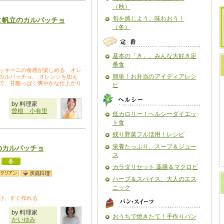
（秋）
旬を感じよう。味わおう！
と帆立のカルパッチョ
（冬）
基本の「き」。みんな大好き定
番食
ッキーニの食感が楽しめる、オレ
簡単！お弁当のアイディアレシ
カルパッチョ。 オレンジを加え
で、甘酸っぱく爽やかな仕上がり
ピ
by 料理家
曽根 小有里
低カロリー！ヘルシーダイエッ
ト食
残り野菜フル活用！レシピ
栄養たっぷり、スープ＆ジュー
のカルパッチョ
ス
カラダリセット 薬膳＆マクロビ
ハーブ＆スパイス。大人のエス
ニック
け、すぐ作れる
by 料理家
おうちで焼きたて！手作りパン
かいゆみ