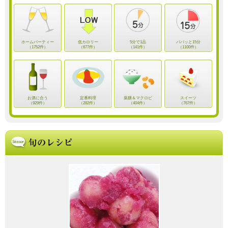
ホームパーティー
低カロリー
5分で1品
パパッと15分
（1752件）
（677件）
（141件）
（1100件）
お酒に合う
定番料理
薬膳＆マクロビ
スイーツ
（929件）
（282件）
（404件）
（767件）