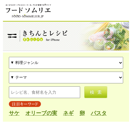
サケ
オリーブの実
ネギ
卵
パスタ