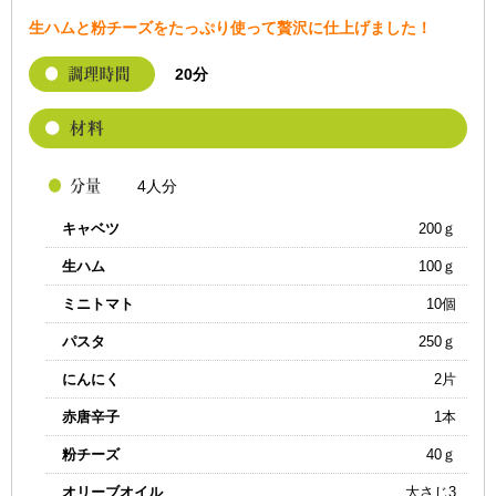
生ハムと粉チーズをたっぷり使って贅沢に仕上げました！
20分
4人分
キャベツ
200ｇ
生ハム
100ｇ
ミニトマト
10個
パスタ
250ｇ
にんにく
2片
赤唐辛子
1本
粉チーズ
40ｇ
オリーブオイル
大さじ3