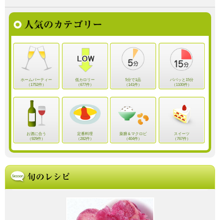
ホームパーティー
低カロリー
5分で1品
パパッと15分
（1752件）
（677件）
（141件）
（1100件）
お酒に合う
定番料理
薬膳＆マクロビ
スイーツ
（929件）
（282件）
（404件）
（767件）