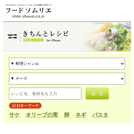
サケ
オリーブの実
卵
ネギ
パスタ