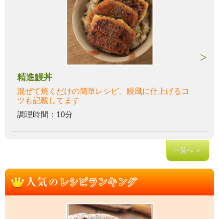
精進鰻丼
混ぜて焼くだけの簡単レシピ。鰻風に仕上げるコ
ツも記載してます
調理時間：10分
一覧へ ＞