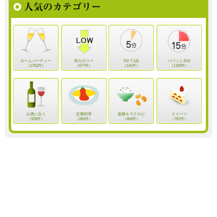
ホームパーティー
低カロリー
5分で1品
パパッと15分
（1752件）
（677件）
（141件）
（1100件）
お酒に合う
定番料理
薬膳＆マクロビ
スイーツ
（929件）
（282件）
（404件）
（767件）