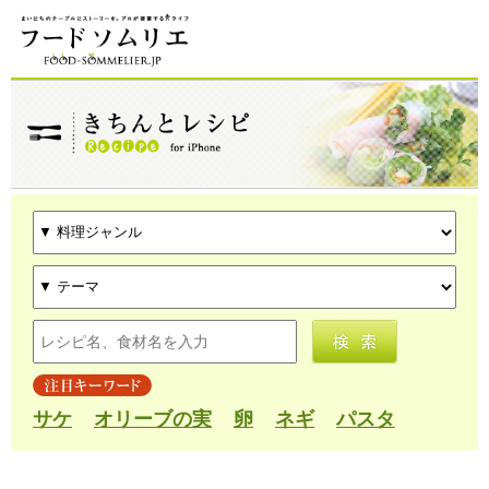
サケ
オリーブの実
卵
ネギ
パスタ