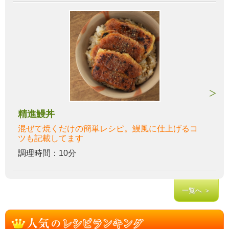
精進鰻丼
混ぜて焼くだけの簡単レシピ。鰻風に仕上げるコ
ツも記載してます
調理時間：10分
一覧へ ＞