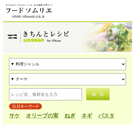
サケ
オリーブの実
ねぎ
ネギ
パスタ