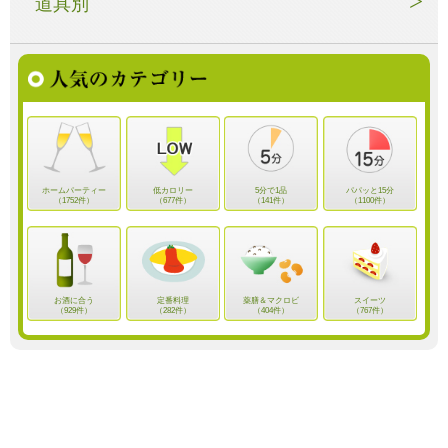
道具別
ホームパーティー
低カロリー
5分で1品
パパッと15分
（1752件）
（677件）
（141件）
（1100件）
お酒に合う
定番料理
薬膳＆マクロビ
スイーツ
（929件）
（282件）
（404件）
（767件）