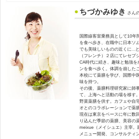
ちづかみゆき
さん
国際線客室乗務員として10年
を食べ歩き、在職中に日本ソ
でも美味しいものの近くに..
（フレンチ）２店にてレセプ
CA時代に続き、趣味と勉強を
ンを食べ歩く。体調を崩した
本校にて薬膳を学び、国際中
味を持つ。
その後、薬膳料理研究家に師
て、上海へと活動の場を移す
野菜薬膳を供す。カフェや自
オとのコラボレーションで薬
現在は東京をベースに年に数
り込んだ季節の薬膳、美容の
meixue（メイシュエ）主
メニュー開発、コンサルティ