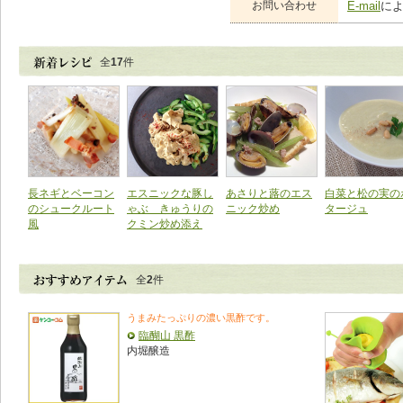
お問い合わせ
E-mail
に
全
17
件
長ネギとベーコン
エスニックな豚し
あさりと蕗のエス
白菜と松の実の
のシュークルート
ゃぶ きゅうりの
ニック炒め
タージュ
風
クミン炒め添え
全
2
件
うまみたっぷりの濃い黒酢です。
臨醐山 黒酢
内堀醸造