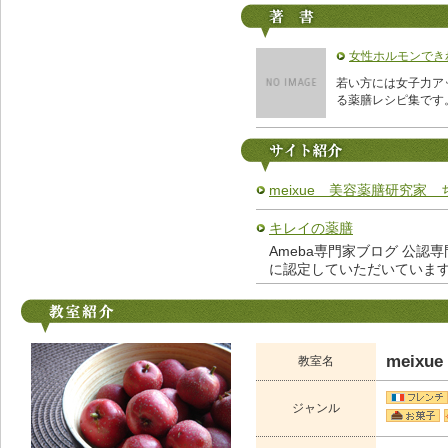
女性ホルモンでき
若い方には女子力ア
る薬膳レシピ集です
meixue 美容薬膳研究家
キレイの薬膳
Ameba専門家ブログ 公認専門
に認定していただいていま
meix
教室名
ジャンル