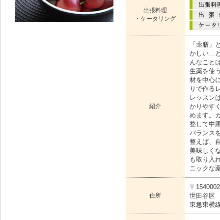
出張料理
・ケータリング
「薬膳」
かしい…
んなこと
生薬を使
材を中心
りで作る
レッスン
紹介
かりやす
めます。
整して中
バランス
整えば、
美味しく
も取り入
ニックな
〒1540002
住所
世田谷区
東急東横