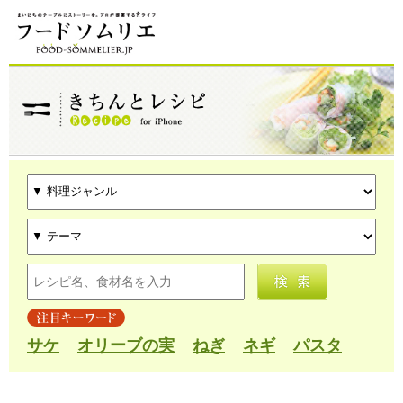
サケ
オリーブの実
ねぎ
ネギ
パスタ