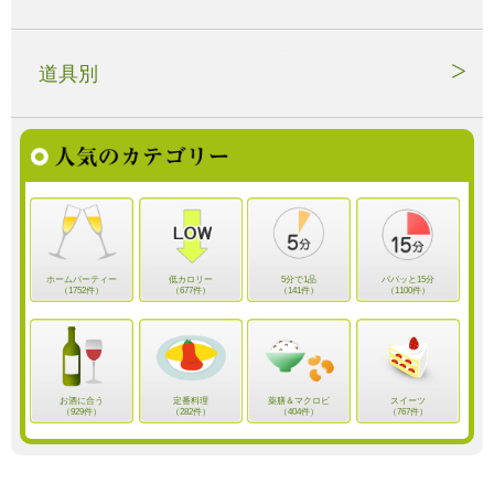
道具別
ホームパーティー
低カロリー
5分で1品
パパッと15分
（1752件）
（677件）
（141件）
（1100件）
お酒に合う
定番料理
薬膳＆マクロビ
スイーツ
（929件）
（282件）
（404件）
（767件）