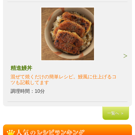
精進鰻丼
混ぜて焼くだけの簡単レシピ。鰻風に仕上げるコ
ツも記載してます
調理時間：10分
一覧へ ＞