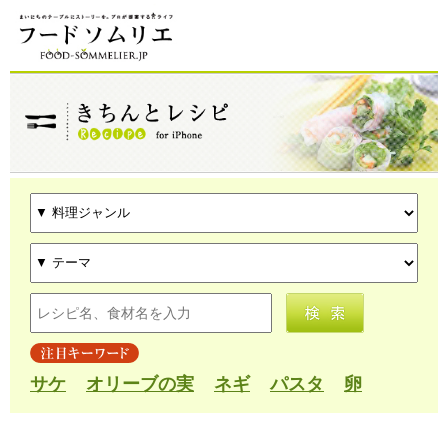
サケ
オリーブの実
ネギ
パスタ
卵