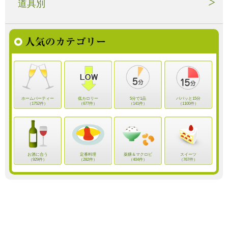
道具別
ホームパーティー
低カロリー
5分で1品
パパッと15分
（1752件）
（677件）
（141件）
（1100件）
お酒に合う
定番料理
薬膳＆マクロビ
スイーツ
（929件）
（282件）
（404件）
（767件）