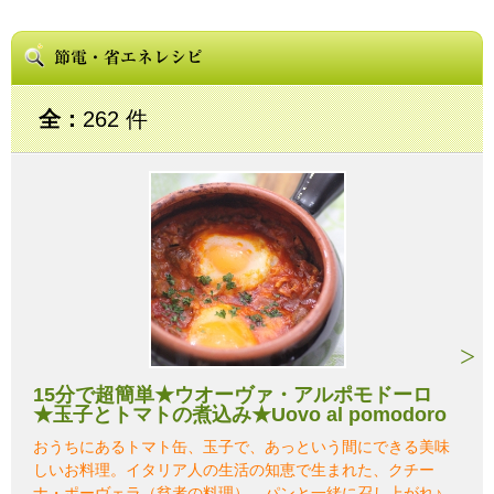
全：
262 件
15分で超簡単★ウオーヴァ・アルポモドーロ
★玉子とトマトの煮込み★Uovo al pomodoro
おうちにあるトマト缶、玉子で、あっという間にできる美味
しいお料理。イタリア人の生活の知恵で生まれた、クチー
ナ・ポーヴェラ（貧者の料理）。パンと一緒に召し上がれ♪