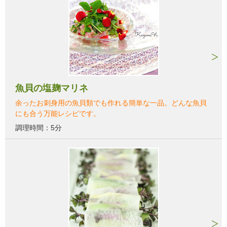
魚貝の塩麹マリネ
余ったお刺身用の魚貝類でも作れる簡単な一品。どんな魚貝
にも合う万能レシピです。
調理時間：5分