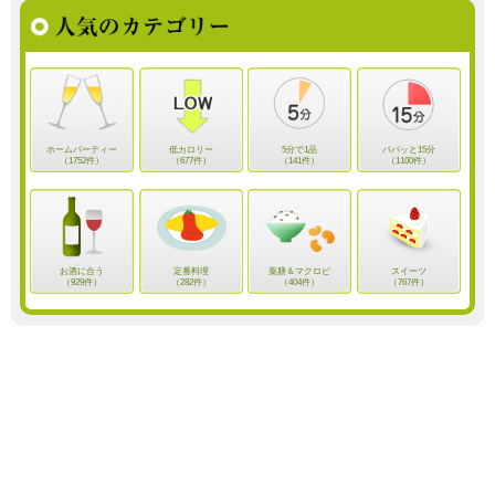
ホームパーティー
低カロリー
5分で1品
パパッと15分
（1752件）
（677件）
（141件）
（1100件）
お酒に合う
定番料理
薬膳＆マクロビ
スイーツ
（929件）
（282件）
（404件）
（767件）