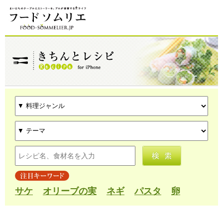
サケ
オリーブの実
ネギ
パスタ
卵