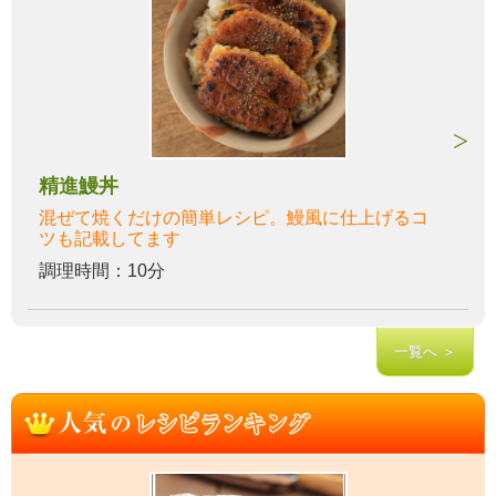
精進鰻丼
混ぜて焼くだけの簡単レシピ。鰻風に仕上げるコ
ツも記載してます
調理時間：10分
一覧へ ＞